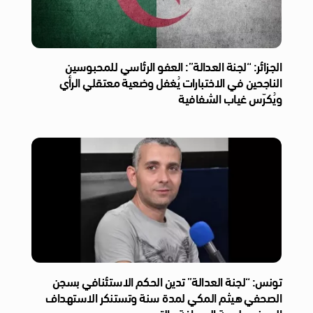
الجزائر: “لجنة العدالة”: العفو الرئاسي للمحبوسين
الناجحين في الاختبارات يُغفل وضعية معتقلي الرأي
ويُكرّس غياب الشفافية
تونس: “لجنة العدالة” تدين الحكم الاستئنافي بسجن
الصحفي هيثم المكي لمدة سنة وتستنكر الاستهداف
الممنهج لحرية الصحافة والتعبير