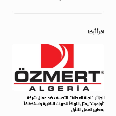
اقرأ أيضا
الجزائر: “لجنة العدالة”: التعسف ضد عمال شركة
“أوزمرت” يمثل انتهاكاً للحريات النقابية واستخفافاً
بمعايير العمل اللائق