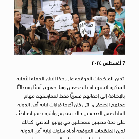
7 أغسطس ٢٠٢٤
تدين المنظمات الموقعة على هذا البيان الحملة الأمنية
المتكررة لاستهداف الصحفيين وملاحقتهم أمنيًّا وقضائيًّا
بالإضافة إلى إخفائهم قسريًّا فقط لممارستهم مهام
عملهم الصحفي، التي كان آخرها قرارات نيابة أمن الدولة
العليا حبس الصحفيينِ خالد ممدوح وأشرف عمر احتياطيًّا،
على ذمة قضيتين منفصلتين في يوليو الماضي. كذلك
تدين المنظمات الموقعة أدناه سلوك نيابة أمن الدولة
في عدم سماحها لمحامي نقابة الصحفيين ومحامي