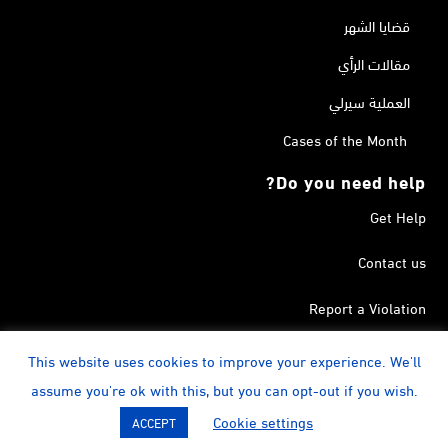
قضايا الشهر
مقالات الرأي
العملية سيرلي
Cases of the Month
Do you need help?
Get Help
Contact us
Report a Violation
Search in the Terrorism List
This website uses cookies to improve your experience. We'll
assume you're ok with this, but you can opt-out if you wish.
instagram
Calendar
YouTube
Linkedin
Facebook
Twitter
Cookie settings
ACCEPT