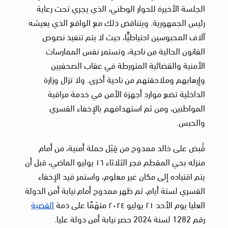
الجلسة الأخيرة للحوار الوطني، الذي يجري تحت رعاية
رئيس الجمهورية. ويتناقض ذلك مع الواقع الذي يعيشه
آلاف المحبوسين احتياطيًّا، حيث لا يتم تنفيذ نصوص
القانون الحالية من ناحية، وتستمر نفس الممارسات
الأمنية والقضائية المتورطة في عقاب الصحفيين
وإرهابهم وملاحقتهم من ناحية أخرى. ولا تزال وزارة
الداخلية تضع موارد أجهزة الأمن في خدمة مراقبة
المواطنين، ومن ثم استهدافهم بالإخفاء القسري
والحبس.
قُبض على خالد ممدوح من قِبَل حملة أمنية، من أمام
منزله بحي المقطم فجر الثلاثاء ١٦ يوليو الماضي، قبل أن
يتم اقتياده إلى مكان غير معلوم، واستمر قيد الإخفاء
القسري لستة أيام، ثم ظهر ممدوح أمام نيابة أمن الدولة
العليا يوم الأحد ٢١ يوليو ٢٠٢٤ متهَمًا على ذمة
القضية
رقم 1282 لسنة 2024 حصر نيابة أمن دولة عليا.