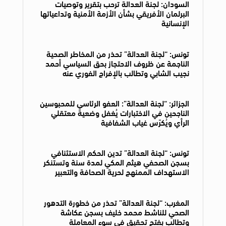
السودان: لجنة العدالة ترحب بتقرير وتوصيات
البرلمان الأفريقي بشأن الأزمة الأمنية وتداعياتها
الإنسانية
تونس: “لجنة العدالة” تحذر من المخاطر الصحية
الناجمة عن ظروف الاحتجاز بحق السياسي أحمد
نجيب الشابي وتطالب بالإفراج الفوري عنه
الجزائر: “لجنة العدالة”: العفو الرئاسي للمحبوسين
الناجحين في الاختبارات يُغفل وضعية معتقلي
الرأي ويُكرّس غياب الشفافية
تونس: “لجنة العدالة” تدين الحكم الاستئنافي
بسجن الصحفي هيثم المكي لمدة سنة وتستنكر
الاستهداف الممنهج لحرية الصحافة والتعبير
المغرب: “لجنة العدالة” تحذر من خطورة التدهور
الصحي للناشط محمد خليف بسجن عكاشة
وتطالب بفتح تحقيق في سوء المعاملة