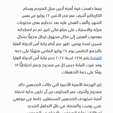
بينما داهمت قوة أمنية أخرى منزل المترجم ورسام
الكاريكاتير أشرف عمر فجر الاثنين ٢٢ يوليو من نفس
الشهر، وألقت القبض عليه بعد تحطيم بعض محتويات
منزله والاستيلاء على مبلغ مالي كبير، ثم تم اصطحابه
معصوب العينين إلى مكان مجهول ليظل مخفيًّا بشكل
قسري لمدة يومين. ظهر عمر أمام نيابة أمن الدولة العليا
بالتجمع الخامس يوم ٢٤ يوليو الماضي متهَمًا على ذمة
القضية
رقم ١٩٦٨ لسنة ٢٠٢٤ حصر نيابة أمن الدولة العليا.
‏وقد قررت النيابة حبس كل من ممدوح وعمر احتياطيًّا ١٥
يومًا على ذمة التحقيقات.
تثير الهجمة الأمنية الأخيرة التي طالت الصحفيينِ خالد
ممدوح وأشرف عمر المخاوف من أن تكون بداية لحملة
أمنية تستهدف الصحفيين المستقلين، خاصة في موقعي
عربي بوست والمنصة، في ظل التجاهل الشديد
لمطالبات نقابة الصحفيين بالإفراج عن الصحفيين