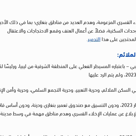
ء القسري المزعومة، وهدم العديد من مناطق بنغازي؛ بما في ذلك الأحيا
الوحدات السكنية، فضلاً عن أعمال العنف وقمع الاحتجاجات والاعتقال
لمحتجين على هذا
التدمير
.
ملائم:
 – باعتباره المسيطر الفعلي على المنطقة الشرقية من ليبيا، ورئيسًا لك
في السكن الملائم، وحرية التعبير، وحرية التجمع السلمي، وحرية وأمن الإ
وقال الخبراء في مذكرتهم إنه “في أوائل مارس/ آذار 2023، ودون التنسيق مع صندوق تعمير بنغازي ودرنة، ودون أساس
 الإبلاغ عن عمليات الإخلاء القسري وهدم مناطق مهمة في وسط مدينة