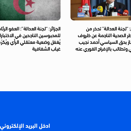
“لجنة العدالة” تحذر من
الجزائر: “لجنة العدالة”: العفو الر
طر الصحية الناجمة عن ظروف
للمحبوسين الناجحين في الاختبار
از بحق السياسي أحمد نجيب
يُغفل وضعية معتقلي الرأي ويُكر
 وتطالب بالإفراج الفوري عنه
غياب الشفافية
ادخل البريد الإلكتروني