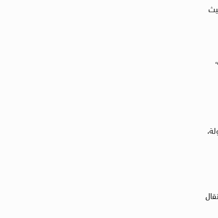
ب، حيث
لة،
قال