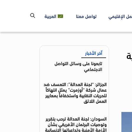
مل الإقليمي
تواصل معنا
العربية
ة
آخر الأخبار
تابعونا على وسائل التواصل
الاجتماعي
الجزائر: “لجنة العدالة”: التعسف ضد
عمال شركة “أوزمرت” يمثل انتهاكاً
للحريات النقابية واستخفافاً بمعايير
العمل اللائق
السودان: لجنة العدالة ترحب بتقرير
وتوصيات البرلمان الأفريقي بشأن
الأزمة الأمنية وتداعياتها الإنسانية