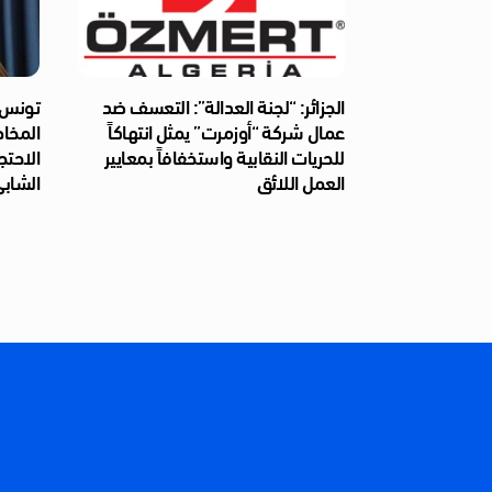
الجزائر: “لجنة العدالة”: التعسف ضد
تونس: 
عمال شركة “أوزمرت” يمثل انتهاكاً
المخا
للحريات النقابية واستخفافاً بمعايير
الاحتج
العمل اللائق
الشابي