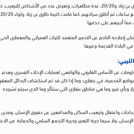
كما منع الجيش الوطني الليبي أو أحد اللواءين طارق بن زياد و20/20، عدة مظاهرات، وتعرض عدد من الأشخاص للترهي
تم احتجاز ثلاثة أشخاص على الأقل لفترة وجيزة لبضع ساعات ثم أطلق سراحهم، كما قامت كتيبة طارق بن زياد ولواء 20/20
، مما أجبرهم على حذفها.
يمكن إصلاحه الناجم عن التدمير المتعمد للتراث العمراني والمعماري الحي،
ي البلدة القديمة وغيرها.
ليبي:
علومات عن الأساس القانوني والواقعي لعمليات الإخلاء القسري وهدم
مواقع المحمية، في بنغازي؛ وما إذا كان قد تم استكشاف البدائل المعقو
ر وبأي مبرر وما هي مناطق بنغازي التي ستتأثر وما الذي سيتم تشييده
احتجاجات واعتقال وترهيب السكان والمدافعين عن حقوق الإنسان، ومدى
لإنسان، ولا سيما حرية التعبير وحرية التجمع السلمي والحماية. من الاعت