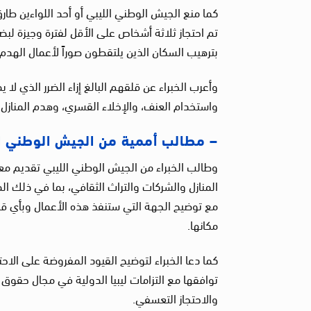
بترهيب السكان الذين يلتقطون صوراً لأعمال الهدم
وأعرب الخبراء عن قلقهم البالغ إزاء الضرر الذي لا 
واستخدام العنف، والإخلاء القسري، وهدم المنازل ف
– مطالب أممية من الجيش الوطني ال
وطالب الخبراء من الجيش الوطني الليبي تقديم م
المنازل والشركات والتراث الثقافي، بما في ذلك ال
مع توضيح الجهة التي ستنفذ هذه الأعمال وبأي قرا
مكانها.
كما دعا الخبراء لتوضيح القيود المفروضة على ال
توافقها مع التزامات ليبيا الدولية في مجال حقوق ا
والاحتجاز التعسفي.