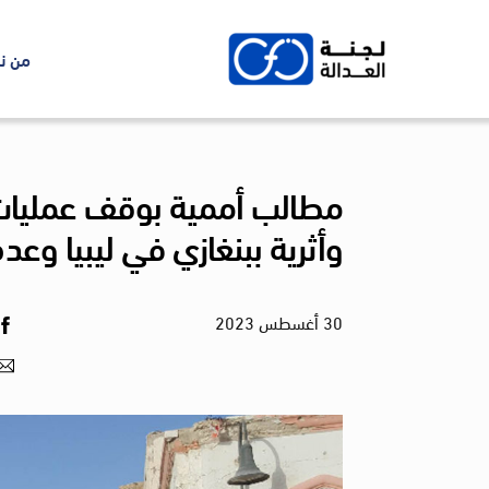
Ski
t
من ن
conten
مطالب أممية بوقف عمليات 
وأثرية ببنغازي في ليبيا وع
30
أغسطس
2023