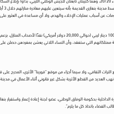
وأضاف الخبراء أن “أعضاء كتيبة طارق بن زياد، واللواء 20/20، وهما كتيبتان تابعتان للجيش الوطني الليبي، بدأوا بإبلاغ السك
(أصحاب المنازل والمستأجرين على حد سواء) في وسط مدينة بنغازي القدي
مات عن أسباب عمليات الإخلاء والهدم، ولا أي مساعدة في العثور على
ولفت الخبراء إلى أنه تم تقديم تعويض قدره 100,000 دينار ليبي (حوالي 20,000 دولار أمريكي) نقدًا لأصحاب المنا
فة ممتلكاتهم التي ستفقد، وأن النساء اللاتي يعشن بمفردهن حصلن على
التراث الثقافي، ولا سيما أجزاء من موقع “قورينا” الأثري، المدرج على ق
 نهب العديد من القطع الأثرية بشكل غير قانوني أثناء الأعمال في مدينة
اريخ 7 مايو 2023، نشر وكيل وزارة الداخلية بحكومة الوفاق الوطني، عضو لجنة إعادة إعمار واستقرار بنغ
طالب القضاء باتخاذ كل ما يلزم”.