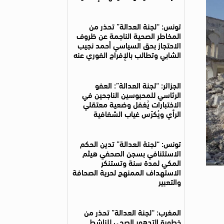
تونس: “لجنة العدالة” تحذر من
المخاطر الصحية الناجمة عن ظروف
الاحتجاز بحق السياسي أحمد نجيب
الشابي وتطالب بالإفراج الفوري عنه
الجزائر: “لجنة العدالة”: العفو
الرئاسي للمحبوسين الناجحين في
الاختبارات يُغفل وضعية معتقلي
الرأي ويُكرّس غياب الشفافية
تونس: “لجنة العدالة” تدين الحكم
الاستئنافي بسجن الصحفي هيثم
المكي لمدة سنة وتستنكر
الاستهداف الممنهج لحرية الصحافة
والتعبير
المغرب: “لجنة العدالة” تحذر من
خطورة التدهور الصحي للناشط