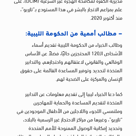
مديرية الكفرة لمكافحة الهجرة غير الشرعية (DCIM)، على
علم بمزاعم الاتجار بالبشر في هذا المستودع بـ”تازربو”،
منذ أكتوبر 2020.
– مطالب أممية من الحكومة الليبية:
وطالب الخبراء من الحكومة الليبية تقديم أسماء
الأشخاص الـ120 المحتجزين حاليًا، فضلاً عن الأساس
الوقائعي والقانوني لاعتقالهم واحتجازهم، والتدابير
المتخذة لتحديد وتوفير المساعدة القائمة على حقوق
الإنسان والمركزة على الضحية لهم.
كما دعا الخبراء ليبيا إلى تقديم معلومات عن التدابير
المتخذة لتقديم المساعدة والحماية للمهاجرين
وملتمسي اللجوء واللاجئين من الأطفال الموجودين في
“تازربو”، وغيرها من مراكز الاحتجاز غير الرسمية بالبلاد،
وتحديد إمكانية الوصول الممنوحة للأمم المتحدة
والوكالات الإنسانية العاملة في ليبيا والمحامين إلى تلك