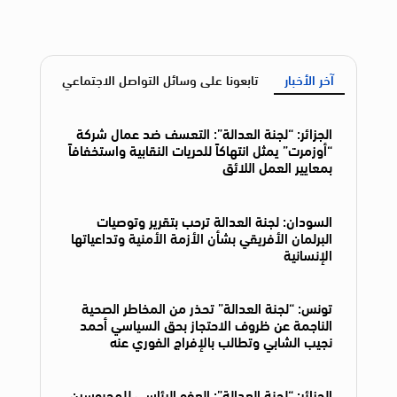
آخر الأخبار
تابعونا على وسائل التواصل الاجتماعي
الجزائر: “لجنة العدالة”: التعسف ضد عمال شركة
“أوزمرت” يمثل انتهاكاً للحريات النقابية واستخفافاً
بمعايير العمل اللائق
السودان: لجنة العدالة ترحب بتقرير وتوصيات
البرلمان الأفريقي بشأن الأزمة الأمنية وتداعياتها
الإنسانية
تونس: “لجنة العدالة” تحذر من المخاطر الصحية
الناجمة عن ظروف الاحتجاز بحق السياسي أحمد
نجيب الشابي وتطالب بالإفراج الفوري عنه
الجزائر: “لجنة العدالة”: العفو الرئاسي للمحبوسين