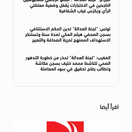
الناجحين في الاختبارات يُغفل وضعية معتقلي
الرأي ويُكرّس غياب الشفافية
تونس: “لجنة العدالة” تدين الحكم الاستئنافي
بسجن الصحفي هيثم المكي لمدة سنة وتستنكر
الاستهداف الممنهج لحرية الصحافة والتعبير
المغرب: “لجنة العدالة” تحذر من خطورة التدهور
الصحي للناشط محمد خليف بسجن عكاشة
وتطالب بفتح تحقيق في سوء المعاملة
اقرأ أيضا