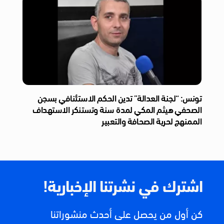
تونس: “لجنة العدالة” تدين الحكم الاستئنافي بسجن
الصحفي هيثم المكي لمدة سنة وتستنكر الاستهداف
الممنهج لحرية الصحافة والتعبير
اشترك في نشرتنا الإخبارية!
كن أول من يحصل على أحدث منشوراتنا