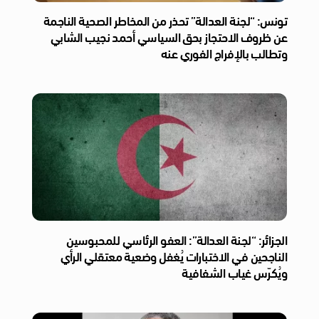
تونس: “لجنة العدالة” تحذر من المخاطر الصحية الناجمة
عن ظروف الاحتجاز بحق السياسي أحمد نجيب الشابي
وتطالب بالإفراج الفوري عنه
الجزائر: “لجنة العدالة”: العفو الرئاسي للمحبوسين
الناجحين في الاختبارات يُغفل وضعية معتقلي الرأي
ويُكرّس غياب الشفافية