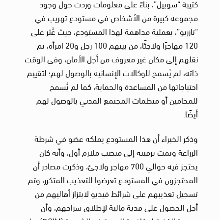
كتيبة “سوبيل”، بناءً على معلومات وردت حول وجود
مجموعة كبيرة من الأشخاص في مستودع تهريب في
“تازربو”، بعملية مداهمة لهذا المستودع، حيث عُثر على
120 مهاجرًا ولاجئًا، من بينهم 100 رجل و20 امرأة، تم
نقلهم إلى مكان غير معروف من أجل الأمان، وفي الوقت
ذاته، لم يُسمح للوكالات الإنسانية بالوصول لهم؛ لتقييم
احتياجاتها من المساعدة والحماية، كما لم يُسمح
للمحامين أو منظمات المجتمع المدني بالوصول لهم
أيضًا.
وذكر الخبراء أن هذا المستودع يملكه عضو في شرطة
الزراعة وتمت ترقيته إلى منصب ملازم أول، وأنه كان
يحتجز فيه حوالي 700 مهاجر ولاجئ، وذكرت مصادر أن
المحتجزون في المستودع تعرضوا للتعذيب المتكرر، وتم
تسجيل تعذيبهم على شرائط فيديو لابتزاز أهاليهم من
أجل الحصول على فدية مالية لإطلاق سراحهم، وأن