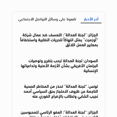
آخر الأخبار
تابعونا على وسائل التواصل الاجتماعي
الجزائر: “لجنة العدالة”: التعسف ضد عمال شركة
“أوزمرت” يمثل انتهاكاً للحريات النقابية واستخفافاً
بمعايير العمل اللائق
السودان: لجنة العدالة ترحب بتقرير وتوصيات
البرلمان الأفريقي بشأن الأزمة الأمنية وتداعياتها
الإنسانية
تونس: “لجنة العدالة” تحذر من المخاطر الصحية
الناجمة عن ظروف الاحتجاز بحق السياسي أحمد
نجيب الشابي وتطالب بالإفراج الفوري عنه
الجزائر: “لجنة العدالة”: العفو الرئاسي للمحبوسين
الناجحين في الاختبارات يُغفل وضعية معتقلي