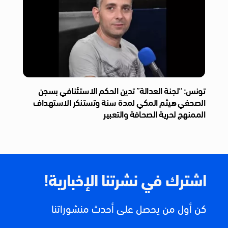
تونس: “لجنة العدالة” تدين الحكم الاستئنافي بسجن
الصحفي هيثم المكي لمدة سنة وتستنكر الاستهداف
الممنهج لحرية الصحافة والتعبير
اشترك في نشرتنا الإخبارية!
كن أول من يحصل على أحدث منشوراتنا