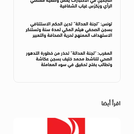
الرأي ويُكرّس غياب الشفافية
تونس: “لجنة العدالة” تدين الحكم الاستئنافي
بسجن الصحفي هيثم المكي لمدة سنة وتستنكر
الاستهداف الممنهج لحرية الصحافة والتعبير
المغرب: “لجنة العدالة” تحذر من خطورة التدهور
الصحي للناشط محمد خليف بسجن عكاشة
وتطالب بفتح تحقيق في سوء المعاملة
اقرأ أيضا