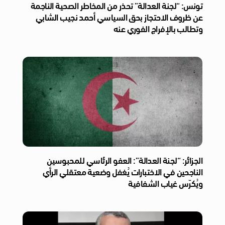
تونس: “لجنة العدالة” تحذر من المخاطر الصحية الناجمة
عن ظروف الاحتجاز بحق السياسي أحمد نجيب الشابي
وتطالب بالإفراج الفوري عنه
الجزائر: “لجنة العدالة”: العفو الرئاسي للمحبوسين
الناجحين في الاختبارات يُغفل وضعية معتقلي الرأي
ويُكرّس غياب الشفافية