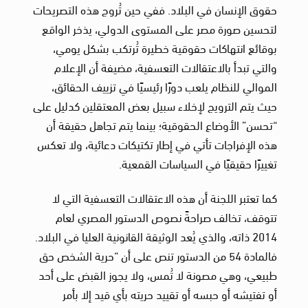
حقوق الإنسان في البلاد. ففي حين تُروج هذه التصريحات
لتحسين صورة مصر على المستوى الدولي، يذخر الواقع
بوقائع انتهاكات حقوقية خطيرة تُرتكب بشكل يومي،
والتي تبدأ بالاعتقالات التعسفية، مضيفة أن الإعلام
الموالي للنظام يلعب دورًا رئيسيًا في تزييف الحقائق،
حيث يتم الترويج لإخلاء سبيل بعض المعتقلين كدليل على
“تحسن” الأوضاع الحقوقية؛ بينما يتم تجاهل حقيقة أن
هذه الإفراجات تأتي في إطار تكتيكات دعائية، ولا تعكس
تغييرًا حقيقيًا في السياسات القمعية.
كما تعتبر اللجنة أن هذه الاعتقالات التعسفية التي لا
تتوقف، تخالف صراحةً نصوص الدستور المصري لعام
2014 ذاته، والذي يُعد الوثيقة القانونية العليا في البلاد.
فالمادة 54 من الدستور تنص على أن “حرية الشخص حق
طبيعي، وهي مصونة لا تُمس، ولا يجوز القبض على أحد
أو تفتيشه أو حبسه أو تقييد حريته بأي قيد إلا بأمر