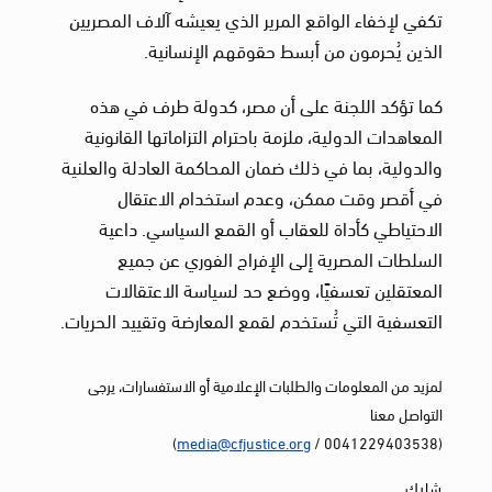
تكفي لإخفاء الواقع المرير الذي يعيشه آلاف المصريين
الذين يُحرمون من أبسط حقوقهم الإنسانية.
كما تؤكد اللجنة على أن مصر، كدولة طرف في هذه
المعاهدات الدولية، ملزمة باحترام التزاماتها القانونية
والدولية، بما في ذلك ضمان المحاكمة العادلة والعلنية
في أقصر وقت ممكن، وعدم استخدام الاعتقال
الاحتياطي كأداة للعقاب أو القمع السياسي. داعية
السلطات المصرية إلى الإفراج الفوري عن جميع
المعتقلين تعسفيًا، ووضع حد لسياسة الاعتقالات
التعسفية التي تُستخدم لقمع المعارضة وتقييد الحريات.
لمزيد من المعلومات والطلبات الإعلامية أو الاستفسارات، يرجى
التواصل معنا
)
media@cfjustice.org
(0041229403538 /
شارك