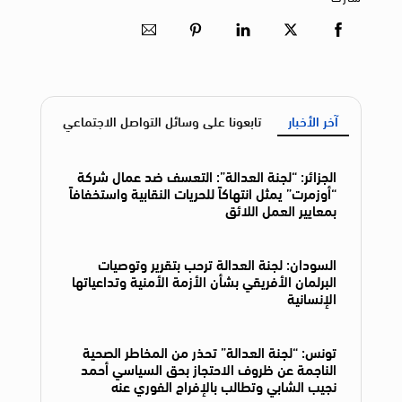
آخر الأخبار
تابعونا على وسائل التواصل الاجتماعي
الجزائر: “لجنة العدالة”: التعسف ضد عمال شركة
“أوزمرت” يمثل انتهاكاً للحريات النقابية واستخفافاً
بمعايير العمل اللائق
السودان: لجنة العدالة ترحب بتقرير وتوصيات
البرلمان الأفريقي بشأن الأزمة الأمنية وتداعياتها
الإنسانية
تونس: “لجنة العدالة” تحذر من المخاطر الصحية
الناجمة عن ظروف الاحتجاز بحق السياسي أحمد
نجيب الشابي وتطالب بالإفراج الفوري عنه