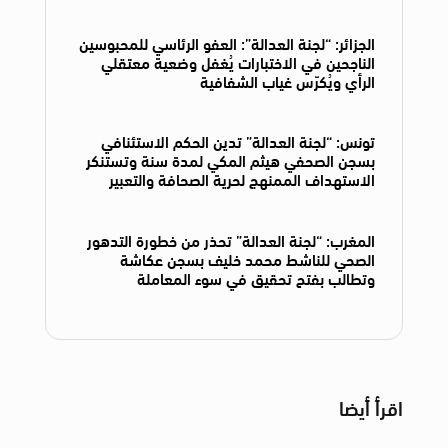
الجزائر: “لجنة العدالة”: العفو الرئاسي للمحبوسين
الناجحين في الاختبارات يُغفل وضعية معتقلي
الرأي ويُكرّس غياب الشفافية
تونس: “لجنة العدالة” تدين الحكم الاستئنافي
بسجن الصحفي هيثم المكي لمدة سنة وتستنكر
الاستهداف الممنهج لحرية الصحافة والتعبير
المغرب: “لجنة العدالة” تحذر من خطورة التدهور
الصحي للناشط محمد خليف بسجن عكاشة
وتطالب بفتح تحقيق في سوء المعاملة
اقرأ أيضا