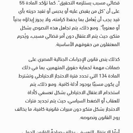
قضائي مسبب يستلزمه التحقيق”. كما تؤكد المادة 55
على أن “كل من يقبض عليه أو يحبس أو تقيد حريته بأي
قيد يجب أن يُعامل بما يحفظ كرامته، ولا يجوز إيذاؤه بدنياً
أو معنوياً”. ومع ذلك، يتم تجاهل هذه النصوص بشكل
متكرر، حيث يتم الاعتقال دون أمر قضائي مسبب، ويُحرم
المعتقلون من حقوقهم الأساسية.
كذلك ينص قانون الإجراءات الجنائية المصري على
ضمانات مهمة لحماية حقوق المتهمين، بما في ذلك
المادة 134 التي تحدد فترة الاحتجاز الاحتياطي وتشترط
أن يكون مسببًا بوجود أدلة كافية. ومع ذلك، يتم
استخدام الاعتقال الاحتياطي بشكل تعسفي كأداة
للعقاب أو الضغط السياسي، حيث يتم تجديد فترات
الاحتجاز بشكل متكرر دون مبررات قانونية كافية، ما يخالف
روح القانون ونصوصه.
أيضًا الاعتقال التعسفي يخالف صراحةً القانون الدولي