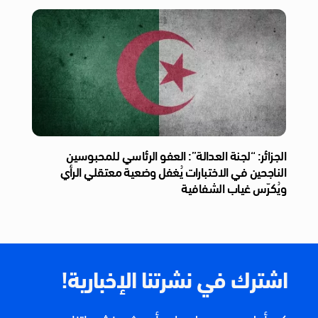
الجزائر: “لجنة العدالة”: العفو الرئاسي للمحبوسين
الناجحين في الاختبارات يُغفل وضعية معتقلي الرأي
ويُكرّس غياب الشفافية
اشترك في نشرتنا الإخبارية!