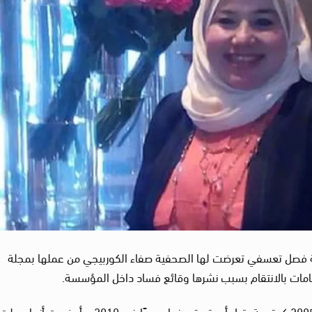
 العدالة”، الأحد 13 أبريل 2025، واقعة فصل تعسفي تعرضت لها الصحفية صفاء الكوربيجي من عملها بمجلة
اتهامات بالانتقام بسبب نشرها وقائع فساد داخل المؤسسة.
وقالت “الكوربيجي” إنها بدأت العمل بالمجلة عام 2005 كمتدربة، قبل أن يتم تعيينها رسميًا في 010