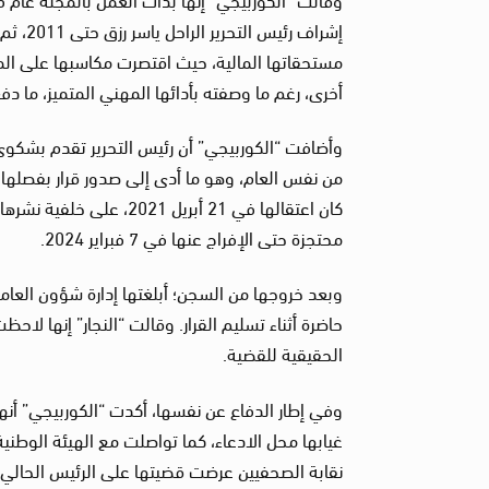
إشراف 
مستحقاتها المالية، حيث اقتصرت مكاسبها على ال
أخرى، رغم ما وصفته بأدائها المهني المتميز، ما دفع
من نفس العام، وهو ما أدى إلى صدور قرار بفصلها 
كان اعتقالها في 21 أبري
محتجزة حتى الإفراج عنها في 7 فبراير 2024.
وبعد خروجها من السجن؛ أبلغتها إدارة شؤون العاملي
حاضرة أثناء تسليم القرار. وقالت “النجار” إنها لاحظ
الحقيقية للقضية.
وفي إطار الدفاع عن نفسها، أكدت “الكوربيجي” أنه
غيابها محل الادعاء، كما تواصلت مع الهيئة الوطني
نقابة الصحفيين عرضت قضيتها على الرئيس الحالي 