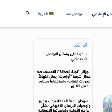
مل الإقليمي
تواصل معنا
العربية
آخر الأخبار
تابعونا على وسائل التواصل
الاجتماعي
الجزائر: “لجنة العدالة”: التعسف ضد
عمال شركة “أوزمرت” يمثل انتهاكاً
للحريات النقابية واستخفافاً بمعايير
العمل اللائق
السودان: لجنة العدالة ترحب بتقرير
وتوصيات البرلمان الأفريقي بشأن
الأزمة الأمنية وتداعياتها الإنسانية