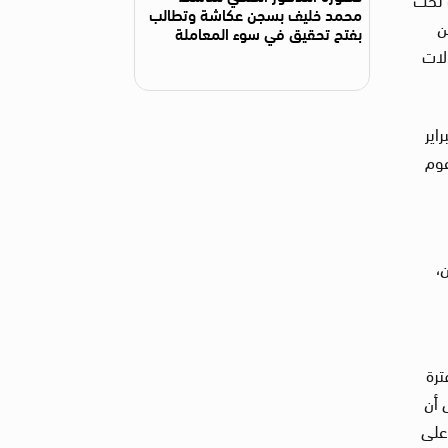
محمد خليف بسجن عكاشة وتطالب
من
بفتح تحقيق في سوء المعاملة
لات
 وفبراير
عوم
،
ترة
 أن
على