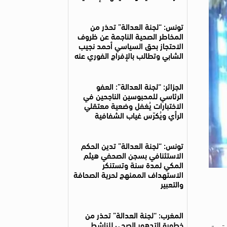
تونس: “لجنة العدالة” تحذر من
المخاطر الصحية الناجمة عن ظروف
الاحتجاز بحق السياسي أحمد نجيب
الشابي وتطالب بالإفراج الفوري عنه
الجزائر: “لجنة العدالة”: العفو
الرئاسي للمحبوسين الناجحين في
الاختبارات يُغفل وضعية معتقلي
الرأي ويُكرّس غياب الشفافية
تونس: “لجنة العدالة” تدين الحكم
الاستئنافي بسجن الصحفي هيثم
المكي لمدة سنة وتستنكر
الاستهداف الممنهج لحرية الصحافة
والتعبير
المغرب: “لجنة العدالة” تحذر من
خطورة التدهور الصحي للناشط
2. وأوضحت أنها عملت تحت