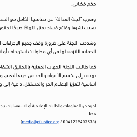
حكم قضائي.
وتعرب “لجنة العدالة” عن تضامنها الكامل مع ال
بسبب نشرها وقائع فساد يمثل انتهاكًا صارخًا لحق
وشددت اللجنة على ضرورة وقف جميع الإجراءات الت
الحماية اللازمة لها من أي محاولات استهداف أو ان
كما طالبت اللجنة الجهات المعنية بالتحقيق الشف
تهدف إلى تكميم الأفواه والحد من حرية التعبير،
أساسية لتعزيز الإعلام الحر والمستقل، داعية إل
لمزيد من المعلومات والطلبات الإعلامية أو الاستفسارات، يرج
معنا
)
media@cfjustice.org
(0041229403538 /