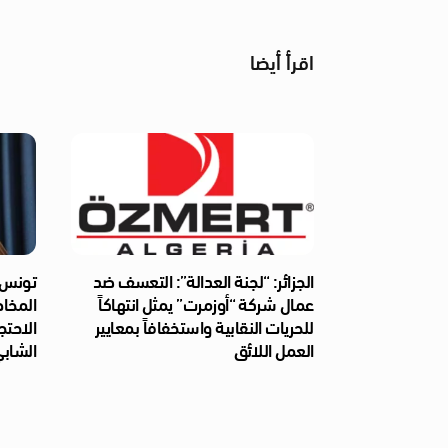
اقرأ أيضا
الجزائر: “لجنة العدالة”: التعسف ضد
تونس: 
عمال شركة “أوزمرت” يمثل انتهاكاً
المخا
للحريات النقابية واستخفافاً بمعايير
الاحتج
العمل اللائق
الشابي