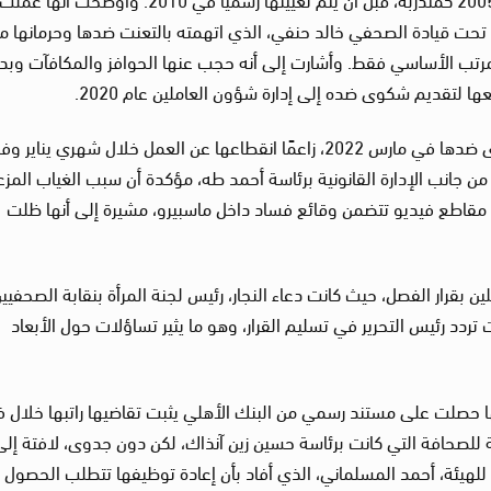
رئيس التحرير الراحل ياسر رزق حتى 2011، ثم تحت قيادة الصحفي خالد حنفي، الذي اتهمته بالتعنت ضدها وحرمانها 
مرتب الأساسي فقط. وأشارت إلى أنه حجب عنها الحوافز والمكافآت وبد
ها لتقديم شكوى ضده إلى إدارة شؤون العاملين عام 2020.
وأضافت “الكوربيجي” أن رئيس التحرير تقدم بشكوى ضدها في مارس 2022، زاعمًا انقطاعها عن العمل خلال شهري يناير
من جانب الإدارة القانونية برئاسة أحمد طه، مؤكدة أن سبب الغياب المز
ل 2021، على خلفية نشرها مقاطع فيديو تتضمن وقائع فساد داخل ماسبيرو، مشيرة إلى أنها ظلت
ن بقرار الفصل، حيث كانت دعاء النجار، رئيس لجنة المرأة بنقابة الصحفيين
ت تردد رئيس التحرير في تسليم القرار، وهو ما يثير تساؤلات حول الأبعاد
ا حصلت على مستند رسمي من البنك الأهلي يثبت تقاضيها راتبها خلال ف
ة للصحافة التي كانت برئاسة حسين زين آنذاك، لكن دون جدوى، لافتة إلى
للهيئة، أحمد المسلماني، الذي أفاد بأن إعادة توظيفها تتطلب الحصول 