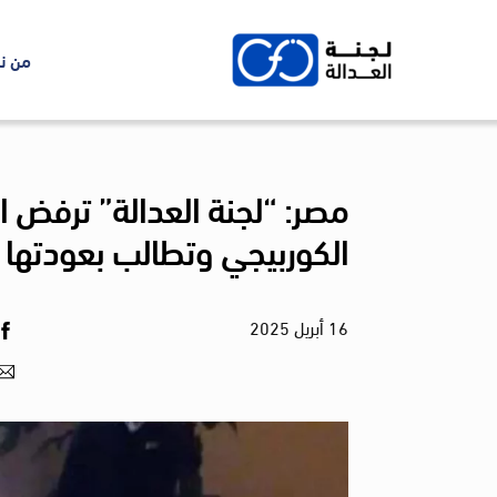
Ski
t
من ن
conten
مصر: “لجنة العدالة” ترفض
الكوربيجي وتطالب بعودتها ل
16
أبريل
2025