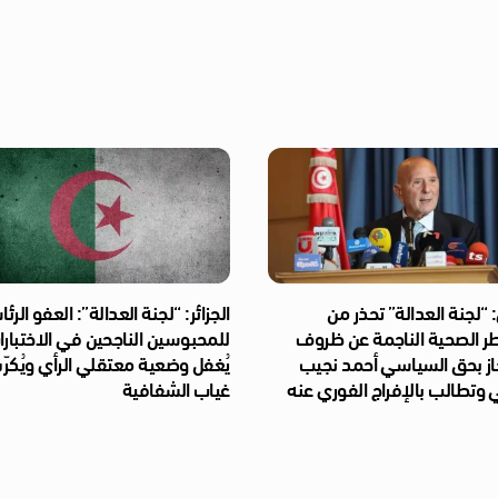
“لجنة العدالة” تحذر من
الجزائر: “لجنة العدالة”: العفو الر
طر الصحية الناجمة عن ظروف
للمحبوسين الناجحين في الاختبار
از بحق السياسي أحمد نجيب
يُغفل وضعية معتقلي الرأي ويُكر
 وتطالب بالإفراج الفوري عنه
غياب الشفافية