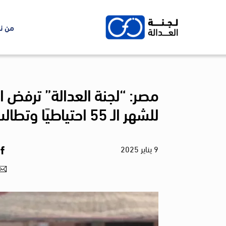
Ski
t
من ن
conten
مصر: “لجنة العدالة” ترفض
للشهر الـ 55 احتياطيًا وتطالب بإطلاق سراحه واحترام القانون
9
يناير
2025