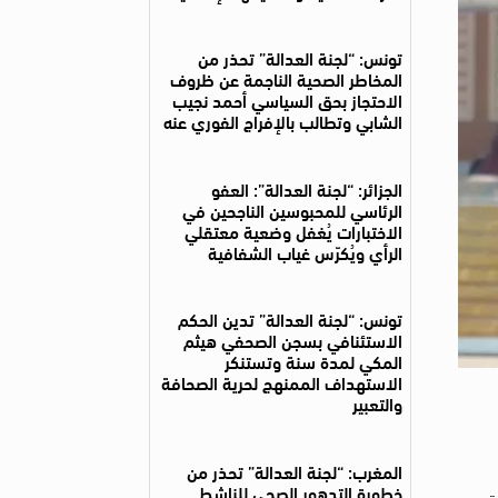
تونس: “لجنة العدالة” تحذر من
المخاطر الصحية الناجمة عن ظروف
الاحتجاز بحق السياسي أحمد نجيب
الشابي وتطالب بالإفراج الفوري عنه
الجزائر: “لجنة العدالة”: العفو
الرئاسي للمحبوسين الناجحين في
الاختبارات يُغفل وضعية معتقلي
الرأي ويُكرّس غياب الشفافية
تونس: “لجنة العدالة” تدين الحكم
الاستئنافي بسجن الصحفي هيثم
المكي لمدة سنة وتستنكر
الاستهداف الممنهج لحرية الصحافة
والتعبير
المغرب: “لجنة العدالة” تحذر من
خطورة التدهور الصحي للناشط
تقادات