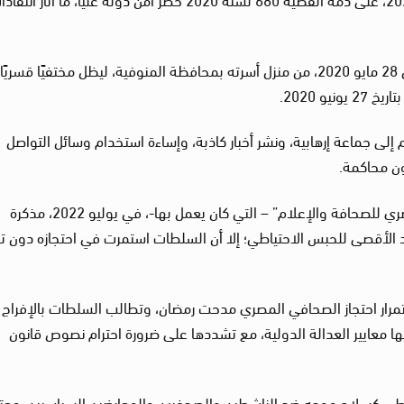
وكانت قوات الأمن ألقت القبض على “رمضان”، في 28 مايو 2020، من منزل أسرته بمحافظة المنوفية، ليظل مختفيًا قسريًا
و 2020.
إلى جماعة إرهابية، ونشر أخبار كاذبة، وإساءة استخدام وسائل التواصل
ون محاكمة.
وخلال فترة احتجازه، قدمت مؤسسة “المرصد المصري للصحافة والإعلام” – التي كان يعمل بها-، في يوليو 2022، مذكرة
حد الأقصى للحبس الاحتياطي؛ إلا أن السلطات استمرت في احتجازه دون ت
ستمرار احتجاز الصحافي المصري مدحت رمضان، وتطالب السلطات بالإفراج
ها معايير العدالة الدولية، مع تشددها على ضرورة احترام نصوص قانون
اطي كسلاح موجه ضد الناشطين والصحفيين والمعارضين السياسيين، معتب