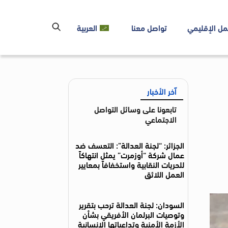
مل الإقليمي
تواصل معنا
العربية
آخر الأخبار
تابعونا على وسائل التواصل
الاجتماعي
الجزائر: “لجنة العدالة”: التعسف ضد
عمال شركة “أوزمرت” يمثل انتهاكاً
للحريات النقابية واستخفافاً بمعايير
العمل اللائق
السودان: لجنة العدالة ترحب بتقرير
وتوصيات البرلمان الأفريقي بشأن
الأزمة الأمنية وتداعياتها الإنسانية