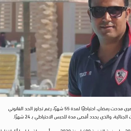
رصدت “لجنة العدالة” استمرار احتجاز الصحافي المصري مدحت رمضان، احتياطيًا لمدة 55 شهرًا، رغم تجاوز الحد القانوني
وأتم “رمضان” هذه المدة يوم الأحد 29 ديسمبر 2024، على ذمة القضية 680 لسنة 2020 حصر أمن دولة عليا، ما أثار ان