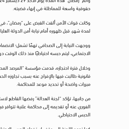
حقوقية واسعة للمماطلة في إنهاء قضيته.
لمدة شهر، قبل ظهوره أمام نيابة أمن الدولة العليا بتاريخ 27 يوني
ووجهت النيابة إلى الصحافي تهمًا تشمل؛ الانضمام 
الاجتماعي، ليتم حبسه احتياطيًا منذ ذلك الوقت د
قانونية طالبت فيها بالإفراج عنه بسبب تجاوزه ال
مبررات واضحة أو تحديد موعد للمحاكمة.
من جانبها، تؤكد “لجنة العدالة” رفضها القاطع لا
الفوري عنه أو تقديمه إلى محاكمة علنية تتوافر في
الحبس الاحتياطي.
كما تدعو اللجنة إلى وقف استخدام الحبس الاحتي