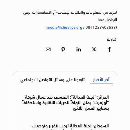
لمزيد من المعلومات والطلبات الإعلامية أو الاستفسارات، يرجى
التواصل معنا
)
media@cfjustice.org
(0041229403538 /
شارك
آخر الأخبار
تابعونا على وسائل التواصل الاجتماعي
الجزائر: “لجنة العدالة”: التعسف ضد عمال شركة
“أوزمرت” يمثل انتهاكاً للحريات النقابية واستخفافاً
بمعايير العمل اللائق
السودان: لجنة العدالة ترحب بتقرير وتوصيات