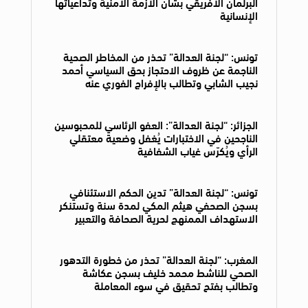
البرلمان الأفريقي بشأن الأزمة الأمنية وتداعياتها
الإنسانية
تونس: “لجنة العدالة” تحذر من المخاطر الصحية
الناجمة عن ظروف الاحتجاز بحق السياسي أحمد
نجيب الشابي وتطالب بالإفراج الفوري عنه
الجزائر: “لجنة العدالة”: العفو الرئاسي للمحبوسين
الناجحين في الاختبارات يُغفل وضعية معتقلي
الرأي ويُكرّس غياب الشفافية
تونس: “لجنة العدالة” تدين الحكم الاستئنافي
بسجن الصحفي هيثم المكي لمدة سنة وتستنكر
الاستهداف الممنهج لحرية الصحافة والتعبير
المغرب: “لجنة العدالة” تحذر من خطورة التدهور
الصحي للناشط محمد خليف بسجن عكاشة
وتطالب بفتح تحقيق في سوء المعاملة