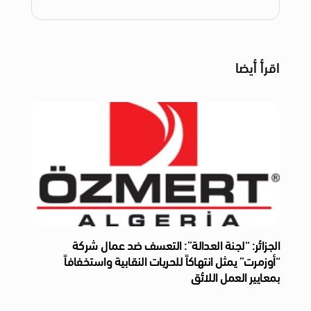
اقرأ أيضا
الجزائر: “لجنة العدالة”: التعسف ضد عمال شركة
“أوزمرت” يمثل انتهاكاً للحريات النقابية واستخفافاً
بمعايير العمل اللائق