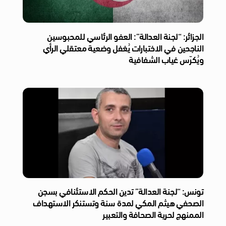
الجزائر: “لجنة العدالة”: العفو الرئاسي للمحبوسين
الناجحين في الاختبارات يُغفل وضعية معتقلي الرأي
ويُكرّس غياب الشفافية
تونس: “لجنة العدالة” تدين الحكم الاستئنافي بسجن
الصحفي هيثم المكي لمدة سنة وتستنكر الاستهداف
الممنهج لحرية الصحافة والتعبير