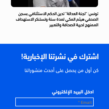
تونس: “لجنة العدالة” تدين الحكم الاستئنافي بسجن
الصحفي هيثم المكي لمدة سنة وتستنكر الاستهداف
الممنهج لحرية الصحافة والتعبير
اشترك في نشرتنا الإخبارية!
كن أول من يحصل على أحدث منشوراتنا
ادخل البريد الإلكتروني