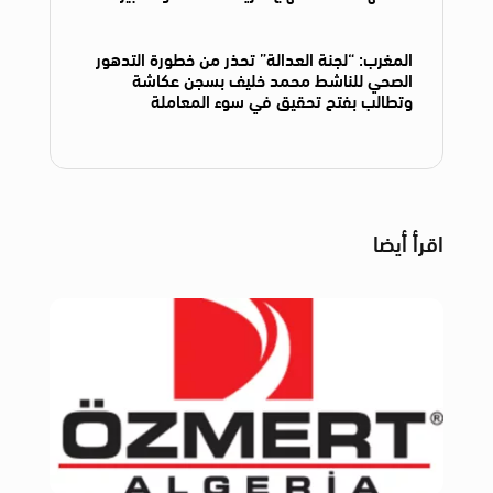
المغرب: “لجنة العدالة” تحذر من خطورة التدهور
الصحي للناشط محمد خليف بسجن عكاشة
وتطالب بفتح تحقيق في سوء المعاملة
اقرأ أيضا