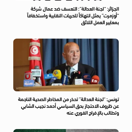
الجزائر: “لجنة العدالة”: التعسف ضد عمال شركة
“أوزمرت” يمثل انتهاكاً للحريات النقابية واستخفافاً
بمعايير العمل اللائق
تونس: “لجنة العدالة” تحذر من المخاطر الصحية الناجمة
عن ظروف الاحتجاز بحق السياسي أحمد نجيب الشابي
وتطالب بالإفراج الفوري عنه