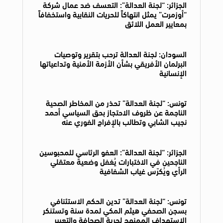
الجزائر: “لجنة العدالة”: التعسف ضد عمال شركة
“أوزمرت” يمثل انتهاكاً للحريات النقابية واستخفافاً
بمعايير العمل اللائق
السودان: لجنة العدالة ترحب بتقرير وتوصيات
البرلمان الأفريقي بشأن الأزمة الأمنية وتداعياتها
الإنسانية
تونس: “لجنة العدالة” تحذر من المخاطر الصحية
الناجمة عن ظروف الاحتجاز بحق السياسي أحمد
نجيب الشابي وتطالب بالإفراج الفوري عنه
الجزائر: “لجنة العدالة”: العفو الرئاسي للمحبوسين
الناجحين في الاختبارات يُغفل وضعية معتقلي
الرأي ويُكرّس غياب الشفافية
تونس: “لجنة العدالة” تدين الحكم الاستئنافي
بسجن الصحفي هيثم المكي لمدة سنة وتستنكر
الاستهداف الممنهج لحرية الصحافة والتعبير