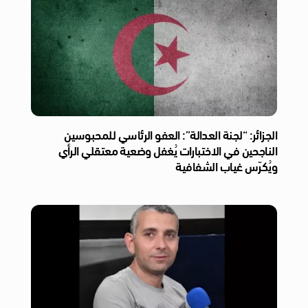
الجزائر: “لجنة العدالة”: العفو الرئاسي للمحبوسين
الناجحين في الاختبارات يُغفل وضعية معتقلي الرأي
ويُكرّس غياب الشفافية