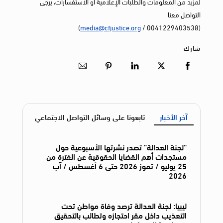
لمزيد من المعلومات والطلبات الإعلامية أو الاستفسارات، يرجى
التواصل معنا
)
media@cfjustice.org
(0041229403538 /
شارك
آخر الأخبار
تابعونا على وسائل التواصل الاجتماعي
“لجنة العدالة” تصدر نشرتها الأسبوعية حول
مستجدات أهم القضايا الحقوقية عن الفترة من
25 يوليو / تموز 2026 حتى 6 أغسطس / آب
2026
ليبيا: لجنة العدالة ترصد وفاة مواطن تحت
التعذيب داخل مقر احتجازه وتطالب بالتحقيق