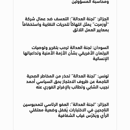
ومحاسبة المسؤولين
الجزائر: “لجنة العدالة”: التعسف ضد عمال شركة
“أوزمرت” يمثل انتهاكاً للحريات النقابية واستخفافاً
بمعايير العمل اللائق
السودان: لجنة العدالة ترحب بتقرير وتوصيات
البرلمان الأفريقي بشأن الأزمة الأمنية وتداعياتها
الإنسانية
تونس: “لجنة العدالة” تحذر من المخاطر الصحية
الناجمة عن ظروف الاحتجاز بحق السياسي أحمد
نجيب الشابي وتطالب بالإفراج الفوري عنه
الجزائر: “لجنة العدالة”: العفو الرئاسي للمحبوسين
الناجحين في الاختبارات يُغفل وضعية معتقلي
الرأي ويُكرّس غياب الشفافية