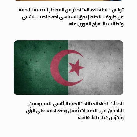
تونس: “لجنة العدالة” تحذر من المخاطر الصحية الناجمة
عن ظروف الاحتجاز بحق السياسي أحمد نجيب الشابي
وتطالب بالإفراج الفوري عنه
الجزائر: “لجنة العدالة”: العفو الرئاسي للمحبوسين
الناجحين في الاختبارات يُغفل وضعية معتقلي الرأي
ويُكرّس غياب الشفافية