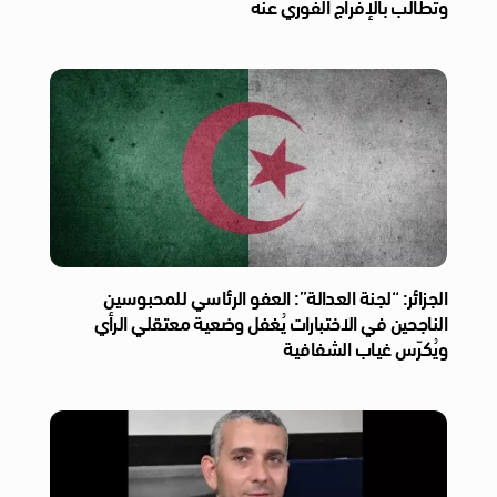
وتطالب بالإفراج الفوري عنه
الجزائر: “لجنة العدالة”: العفو الرئاسي للمحبوسين
الناجحين في الاختبارات يُغفل وضعية معتقلي الرأي
ويُكرّس غياب الشفافية