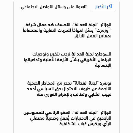
آخر الأخبار
تابعونا على وسائل التواصل الاجتماعي
الجزائر: “لجنة العدالة”: التعسف ضد عمال شركة
“أوزمرت” يمثل انتهاكاً للحريات النقابية واستخفافاً
بمعايير العمل اللائق
السودان: لجنة العدالة ترحب بتقرير وتوصيات
البرلمان الأفريقي بشأن الأزمة الأمنية وتداعياتها
الإنسانية
تونس: “لجنة العدالة” تحذر من المخاطر الصحية
الناجمة عن ظروف الاحتجاز بحق السياسي أحمد
نجيب الشابي وتطالب بالإفراج الفوري عنه
الجزائر: “لجنة العدالة”: العفو الرئاسي للمحبوسين
الناجحين في الاختبارات يُغفل وضعية معتقلي
الرأي ويُكرّس غياب الشفافية