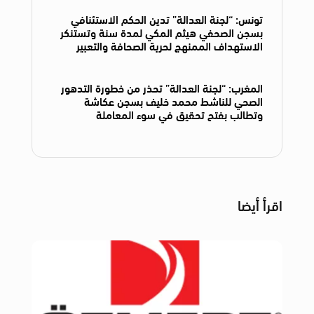
تونس: “لجنة العدالة” تدين الحكم الاستئنافي
بسجن الصحفي هيثم المكي لمدة سنة وتستنكر
الاستهداف الممنهج لحرية الصحافة والتعبير
المغرب: “لجنة العدالة” تحذر من خطورة التدهور
الصحي للناشط محمد خليف بسجن عكاشة
وتطالب بفتح تحقيق في سوء المعاملة
اقرأ أيضا