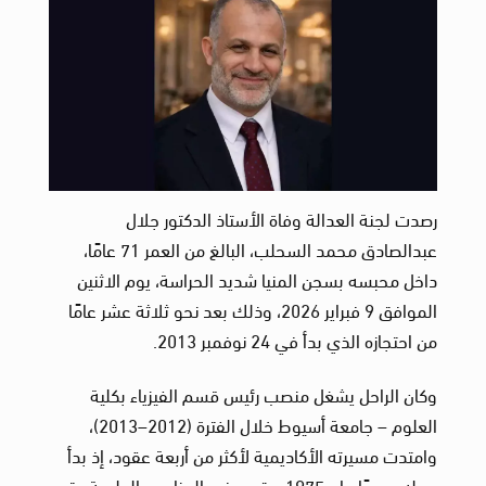
رصدت لجنة العدالة وفاة الأستاذ الدكتور جلال
عبدالصادق محمد السحلب، البالغ من العمر 71 عامًا،
داخل محبسه بسجن المنيا شديد الحراسة، يوم الاثنين
الموافق 9 فبراير 2026، وذلك بعد نحو ثلاثة عشر عامًا
من احتجازه الذي بدأ في 24 نوفمبر 2013.
وكان الراحل يشغل منصب رئيس قسم الفيزياء بكلية
العلوم – جامعة أسيوط خلال الفترة (2012–2013)،
وامتدت مسيرته الأكاديمية لأكثر من أربعة عقود، إذ بدأ
عمله معيدًا عام 1975، وتدرج في المناصب العلمية حتى