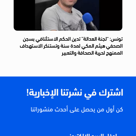
تونس: “لجنة العدالة” تدين الحكم الاستئنافي بسجن
الصحفي هيثم المكي لمدة سنة وتستنكر الاستهداف
الممنهج لحرية الصحافة والتعبير
اشترك في نشرتنا الإخبارية!
كن أول من يحصل على أحدث منشوراتنا
ادخل البريد الإلكتروني