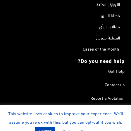
الأوراق البحثية
قضايا الشهر
مقالات الرأي
العملية سيرلي
Cases of the Month
Do you need help?
Get Help
Contact us
Report a Violation
Search in the Terrorism List
This website uses cookies to improve your experience. We'll
assume you're ok with this, but you can opt-out if you wish.
instagram
Calendar
YouTube
Linkedin
Facebook
Twitter