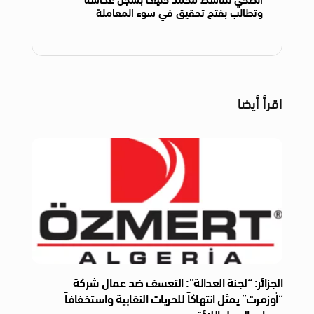
وتطالب بفتح تحقيق في سوء المعاملة
اقرأ أيضا
الجزائر: “لجنة العدالة”: التعسف ضد عمال شركة
“أوزمرت” يمثل انتهاكاً للحريات النقابية واستخفافاً
بمعايير العمل اللائق