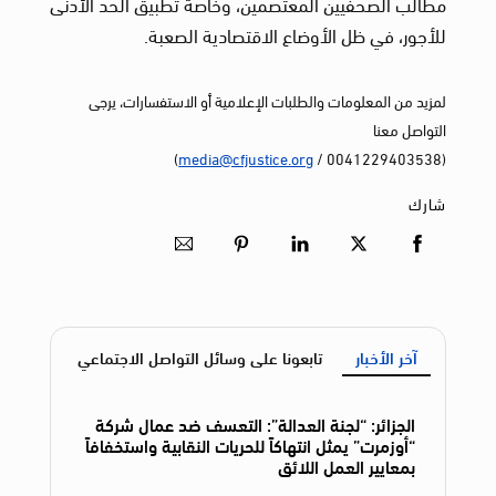
مطالب الصحفيين المعتصمين، وخاصة تطبيق الحد الأدنى
للأجور، في ظل الأوضاع الاقتصادية الصعبة.
لمزيد من المعلومات والطلبات الإعلامية أو الاستفسارات، يرجى
التواصل معنا
)
media@cfjustice.org
(0041229403538 /
شارك
آخر الأخبار
تابعونا على وسائل التواصل الاجتماعي
الجزائر: “لجنة العدالة”: التعسف ضد عمال شركة
“أوزمرت” يمثل انتهاكاً للحريات النقابية واستخفافاً
بمعايير العمل اللائق