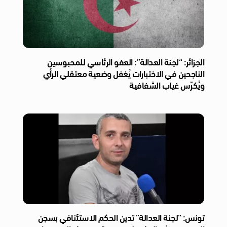
الجزائر: “لجنة العدالة”: العفو الرئاسي للمحبوسين
الناجحين في الاختبارات يُغفل وضعية معتقلي الرأي
ويُكرّس غياب الشفافية
تونس: “لجنة العدالة” تدين الحكم الاستئنافي بسجن