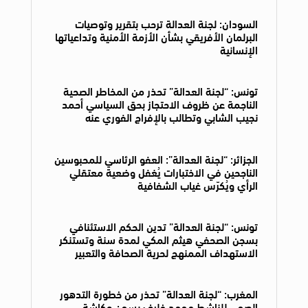
السودان: لجنة العدالة ترحب بتقرير وتوصيات
البرلمان الأفريقي بشأن الأزمة الأمنية وتداعياتها
الإنسانية
تونس: “لجنة العدالة” تحذر من المخاطر الصحية
الناجمة عن ظروف الاحتجاز بحق السياسي أحمد
نجيب الشابي وتطالب بالإفراج الفوري عنه
الجزائر: “لجنة العدالة”: العفو الرئاسي للمحبوسين
الناجحين في الاختبارات يُغفل وضعية معتقلي
الرأي ويُكرّس غياب الشفافية
تونس: “لجنة العدالة” تدين الحكم الاستئنافي
بسجن الصحفي هيثم المكي لمدة سنة وتستنكر
الاستهداف الممنهج لحرية الصحافة والتعبير
المغرب: “لجنة العدالة” تحذر من خطورة التدهور
الصحي للناشط محمد خليف بسجن عكاشة