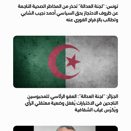
تونس: “لجنة العدالة” تحذر من المخاطر الصحية الناجمة
عن ظروف الاحتجاز بحق السياسي أحمد نجيب الشابي
وتطالب بالإفراج الفوري عنه
الجزائر: “لجنة العدالة”: العفو الرئاسي للمحبوسين
الناجحين في الاختبارات يُغفل وضعية معتقلي الرأي
ويُكرّس غياب الشفافية