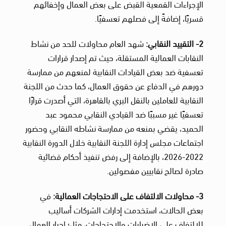
الإجراءات القمعية القبض على بعض العمال وإخفائهم
قسريًا، إضافةً إلى فصلهم تعسفيًا.
2- التقييد النقابي:
شهد العام محاولات للحد من نشاط
النقابات العمالية المستقلة، حيث تم إصدار قرارات
تعسفية ضد بعض القيادات النقابية لمنعهم من ممارسة
دورهم في الدفاع عن حقوق العمال، كما حدث من اللجنة
النقابية للعاملين بالنقل البري بالقاهرة، التي أصدرت قرارًا
تعسفيًا غير مسببًا ضد القيادي النقابي محمود عبد
الحميد، يقضي بمنعه من ممارسة نشاطه النقابي وحضور
اجتماعات مجلس إدارة اللجنة النقابية خلال الدورة النقابية
2022-2026، بالإضافة إلى رفض تنفيذ أحكام قضائية
صادرة لصالح نقابيين مفصولين.
3- محاولات الالتفاف على الاحتجاجات العمالية:
في
بعض الحالات، استخدمت إدارات الشركات أساليب
للالتفاف على الإضرابات والاحتجاجات، مثل؛ إجبار العمال