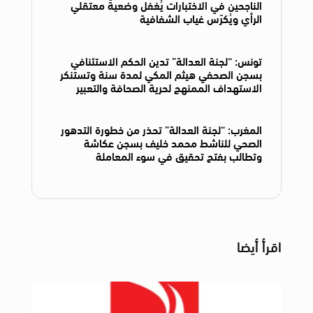
الناجحين في الاختبارات يُغفل وضعية معتقلي
الرأي ويُكرّس غياب الشفافية
تونس: “لجنة العدالة” تدين الحكم الاستئنافي
بسجن الصحفي هيثم المكي لمدة سنة وتستنكر
الاستهداف الممنهج لحرية الصحافة والتعبير
المغرب: “لجنة العدالة” تحذر من خطورة التدهور
الصحي للناشط محمد خليف بسجن عكاشة
وتطالب بفتح تحقيق في سوء المعاملة
اقرأ أيضا