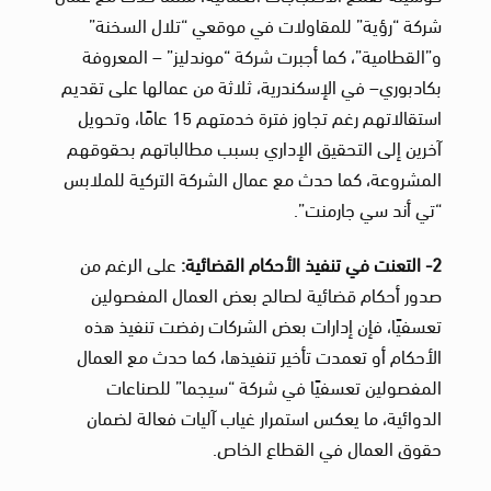
شركة “رؤية” للمقاولات في موقعي “تلال السخنة”
و”القطامية”، كما أجبرت شركة “موندليز” – المعروفة
بكادبوري– في الإسكندرية، ثلاثة من عمالها على تقديم
استقالاتهم رغم تجاوز فترة خدمتهم 15 عامًا، وتحويل
آخرين إلى التحقيق الإداري بسبب مطالباتهم بحقوقهم
المشروعة، كما حدث مع عمال الشركة التركية للملابس
“تي أند سي جارمنت”.
2- التعنت في تنفيذ الأحكام القضائية:
على الرغم من
صدور أحكام قضائية لصالح بعض العمال المفصولين
تعسفيًا، فإن إدارات بعض الشركات رفضت تنفيذ هذه
الأحكام أو تعمدت تأخير تنفيذها، كما حدث مع العمال
المفصولين تعسفيًا في شركة “سيجما” للصناعات
الدوائية، ما يعكس استمرار غياب آليات فعالة لضمان
حقوق العمال في القطاع الخاص.