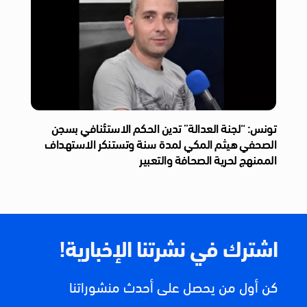
تونس: “لجنة العدالة” تدين الحكم الاستئنافي بسجن
الصحفي هيثم المكي لمدة سنة وتستنكر الاستهداف
الممنهج لحرية الصحافة والتعبير
اشترك في نشرتنا الإخبارية!
كن أول من يحصل على أحدث منشوراتنا