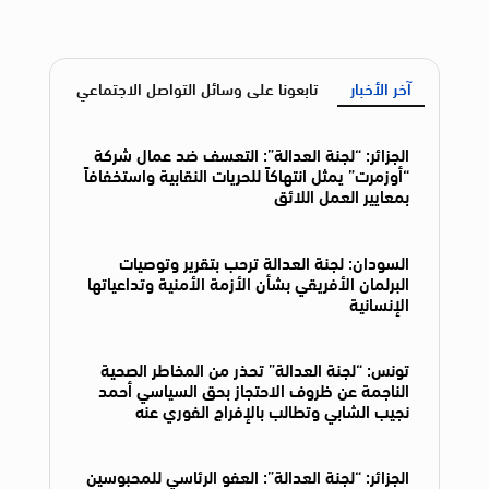
آخر الأخبار
تابعونا على وسائل التواصل الاجتماعي
الجزائر: “لجنة العدالة”: التعسف ضد عمال شركة
“أوزمرت” يمثل انتهاكاً للحريات النقابية واستخفافاً
بمعايير العمل اللائق
السودان: لجنة العدالة ترحب بتقرير وتوصيات
البرلمان الأفريقي بشأن الأزمة الأمنية وتداعياتها
الإنسانية
تونس: “لجنة العدالة” تحذر من المخاطر الصحية
الناجمة عن ظروف الاحتجاز بحق السياسي أحمد
نجيب الشابي وتطالب بالإفراج الفوري عنه
الجزائر: “لجنة العدالة”: العفو الرئاسي للمحبوسين