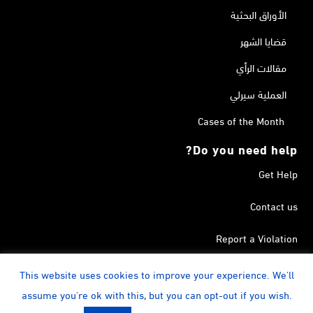
الأوراق البحثية
قضايا الشهر
مقالات الرأي
العملية سيرلي
Cases of the Month
Do you need help?
Get Help
Contact us
Report a Violation
Search in the Terrorism List
This website uses cookies to improve your experience. We'll
assume you're ok with this, but you can opt-out if you wish.
instagram
Calendar
YouTube
Linkedin
Facebook
Twitter