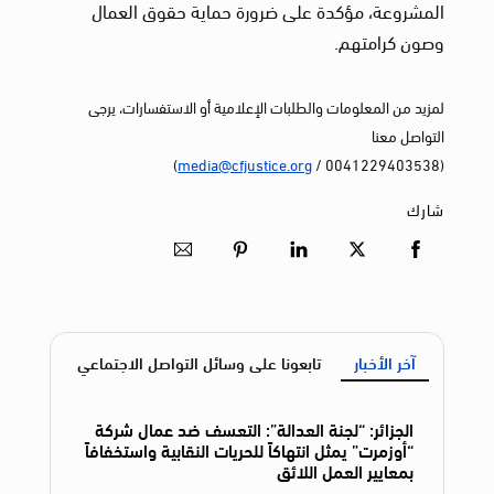
المشروعة، مؤكدة على ضرورة حماية حقوق العمال
وصون كرامتهم.
لمزيد من المعلومات والطلبات الإعلامية أو الاستفسارات، يرجى
التواصل معنا
)
media@cfjustice.org
(0041229403538 /
شارك
آخر الأخبار
تابعونا على وسائل التواصل الاجتماعي
الجزائر: “لجنة العدالة”: التعسف ضد عمال شركة
“أوزمرت” يمثل انتهاكاً للحريات النقابية واستخفافاً
بمعايير العمل اللائق