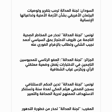
السودان: لجنة العدالة ترحب بتقرير وتوصيات
البرلمان الأفريقي بشأن الأزمة الأمنية وتداعياتها
الإنسانية
تونس: “لجنة العدالة” تحذر من المخاطر الصحية
الناجمة عن ظروف الاحتجاز بحق السياسي أحمد
نجيب الشابي وتطالب بالإفراج الفوري عنه
الجزائر: “لجنة العدالة”: العفو الرئاسي للمحبوسين
الناجحين في الاختبارات يُغفل وضعية معتقلي
الرأي ويُكرّس غياب الشفافية
تونس: “لجنة العدالة” تدين الحكم الاستئنافي
بسجن الصحفي هيثم المكي لمدة سنة وتستنكر
الاستهداف الممنهج لحرية الصحافة والتعبير
المغرب: “لجنة العدالة” تحذر من خطورة التدهور