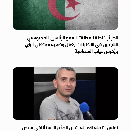
الجزائر: “لجنة العدالة”: العفو الرئاسي للمحبوسين
الناجحين في الاختبارات يُغفل وضعية معتقلي الرأي
ويُكرّس غياب الشفافية
تونس: “لجنة العدالة” تدين الحكم الاستئنافي بسجن