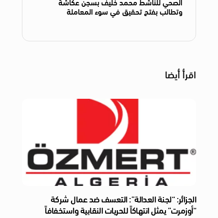
الصحي للناشط محمد خليف بسجن عكاشة
وتطالب بفتح تحقيق في سوء المعاملة
اقرأ أيضا
الجزائر: “لجنة العدالة”: التعسف ضد عمال شركة
“أوزمرت” يمثل انتهاكاً للحريات النقابية واستخفافاً