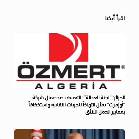
اقرأ أيضا
الجزائر: “لجنة العدالة”: التعسف ضد عمال شركة
“أوزمرت” يمثل انتهاكاً للحريات النقابية واستخفافاً
بمعايير العمل اللائق