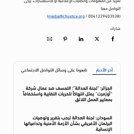
لمزيد من المعلومات والطلبات الإعلامية أو الاستفسارات، يرجى
التواصل معنا
)
media@cfjustice.org
(0041229403538 /
شارك
آخر الأخبار
تابعونا على وسائل التواصل الاجتماعي
الجزائر: “لجنة العدالة”: التعسف ضد عمال شركة
“أوزمرت” يمثل انتهاكاً للحريات النقابية واستخفافاً
بمعايير العمل اللائق
السودان: لجنة العدالة ترحب بتقرير وتوصيات
البرلمان الأفريقي بشأن الأزمة الأمنية وتداعياتها
الإنسانية