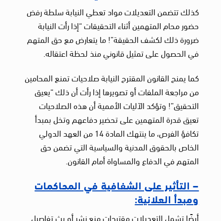
كذلك تتضمن التعديلات مواد تعطي النيابة سلطة رفض
حضور محام المتهمين أثناء التحقيقات “إذا رأت النيابة
ضرورة ذلك لكشف الحقيقة”! ما يتعارض مع حق المتهم
في الحصول على تمثيل قانوني منذ لحظة اعتقاله.
كما يمنح القانون المقترح النيابة صلاحيات تمنع المحامين
من مراجعة الملفات أو تصويرها إذا رأت أن ذلك “يعيق
التحقيق”! وتؤكد الآليات الأممية أن هذه الصلاحيات
تعيق قدرة المتهمين على تحضير دفاعهم وتخل بمبدأ
تكافؤ الفرص، ما ينتهك المادة 14 من العهد الدولي
الخاص بالحقوق المدنية والسياسية التي تضمن حق
المتهم في الدفاع والمساواة أمام القانون.
– التأثير على الشفافية في المحاكمات
ومبدأ العلانية:
أيضًا تشمل التعديلات مقترحات منع نشر أو بث تفاصيل