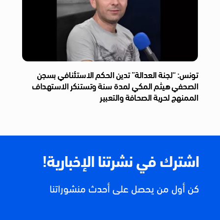
تونس: “لجنة العدالة” تدين الحكم الاستئنافي بسجن
الصحفي هيثم المكي لمدة سنة وتستنكر الاستهداف
الممنهج لحرية الصحافة والتعبير
اشترك في نشرتنا الإخبارية!
كن أول من يحصل على أحدث منشوراتنا