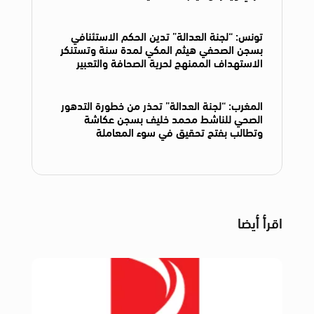
تونس: “لجنة العدالة” تدين الحكم الاستئنافي
بسجن الصحفي هيثم المكي لمدة سنة وتستنكر
الاستهداف الممنهج لحرية الصحافة والتعبير
المغرب: “لجنة العدالة” تحذر من خطورة التدهور
الصحي للناشط محمد خليف بسجن عكاشة
وتطالب بفتح تحقيق في سوء المعاملة
اقرأ أيضا