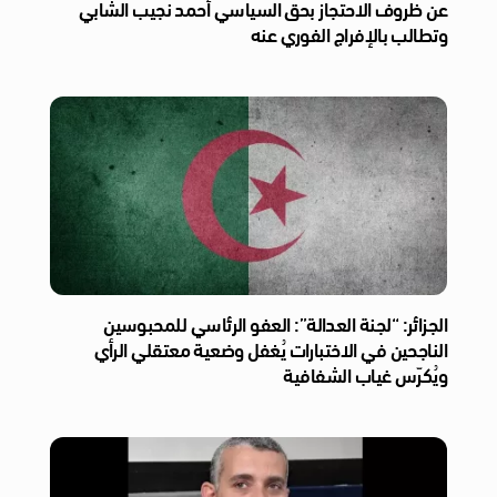
عن ظروف الاحتجاز بحق السياسي أحمد نجيب الشابي
وتطالب بالإفراج الفوري عنه
الجزائر: “لجنة العدالة”: العفو الرئاسي للمحبوسين
الناجحين في الاختبارات يُغفل وضعية معتقلي الرأي
ويُكرّس غياب الشفافية