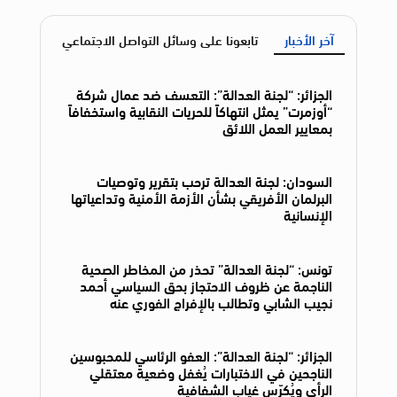
آخر الأخبار
تابعونا على وسائل التواصل الاجتماعي
الجزائر: “لجنة العدالة”: التعسف ضد عمال شركة
“أوزمرت” يمثل انتهاكاً للحريات النقابية واستخفافاً
بمعايير العمل اللائق
السودان: لجنة العدالة ترحب بتقرير وتوصيات
البرلمان الأفريقي بشأن الأزمة الأمنية وتداعياتها
الإنسانية
تونس: “لجنة العدالة” تحذر من المخاطر الصحية
الناجمة عن ظروف الاحتجاز بحق السياسي أحمد
نجيب الشابي وتطالب بالإفراج الفوري عنه
الجزائر: “لجنة العدالة”: العفو الرئاسي للمحبوسين
الناجحين في الاختبارات يُغفل وضعية معتقلي
الرأي ويُكرّس غياب الشفافية