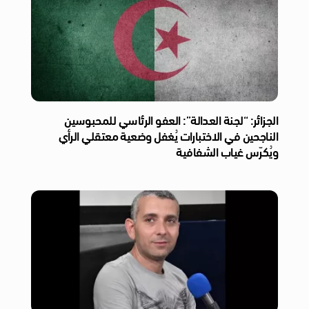
الجزائر: “لجنة العدالة”: العفو الرئاسي للمحبوسين
الناجحين في الاختبارات يُغفل وضعية معتقلي الرأي
ويُكرّس غياب الشفافية