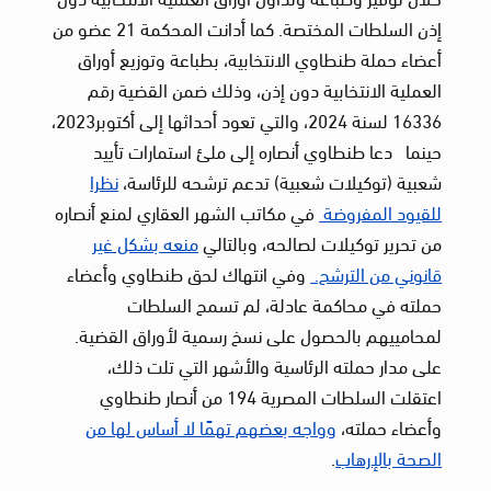
إذن السلطات المختصة. كما أدانت المحكمة 21 عضو من
أعضاء حملة طنطاوي الانتخابية، بطباعة وتوزيع أوراق
العملية الانتخابية دون إذن، وذلك ضمن القضية رقم
16336 لسنة 2024، والتي تعود أحداثها إلى أكتوبر2023،
حينما دعا طنطاوي أنصاره إلى ملئ استمارات تأييد
شعبية (توكيلات شعبية) تدعم ترشحه للرئاسة،
نظرا
للقيود المفروضة
في مكاتب الشهر العقاري لمنع أنصاره
من تحرير توكيلات لصالحه، وبالتالي
منعه بشكل غير
قانوني من الترشح.
وفي انتهاك لحق طنطاوي وأعضاء
حملته في محاكمة عادلة، لم تسمح السلطات
لمحامييهم بالحصول على نسخ رسمية لأوراق القضية.
على مدار حملته الرئاسية والأشهر التي تلت ذلك،
اعتقلت السلطات المصرية 194 من أنصار طنطاوي
وأعضاء حملته،
وواجه بعضهم تهمًا لا أساس لها من
الصحة بالإرهاب
.