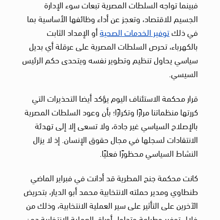
فبينما تواجه السلطات المصرية تبعات سوء الإدارة
الجسيم للاقتصاد، وتعجز عن أداء وظائفها الأساسية بما
في ذلك
توفير الخدمات الصحية
أو الإمداد الثابت
بالكهرباء، تحرص السلطات المصرية على عرقلة أي بديل
سياسي يحاول تنظيم وتطوير نفسه ويتحدى حكم الرئيس
السيسي.
قرار محكمة الاستئناف اليوم يؤكد أيضا التحذيرات التي
كررتها منظماتنا مرارًا وتكرارًا؛ بأن وعود السلطات المصرية
بالإصلاح السياسي غير جادة، ولا تسعى إلا إلى تهدئة
الانتقادات لسجلها في مجال حقوق الإنسان. إذ لا يزال
النشاط السياسي محظورًا فعليًا.
كانت محكمة جنح المطرية قد أدانت في فبراير الماضي
طنطاوي ومدير حملته الانتخابية محمد أبو الديار، بتحريض
الآخرين على التأثير على سير العملية الانتخابية، وذلك من
خلال توفير وطباعة وتداول أوراق العملية الانتخابية دون