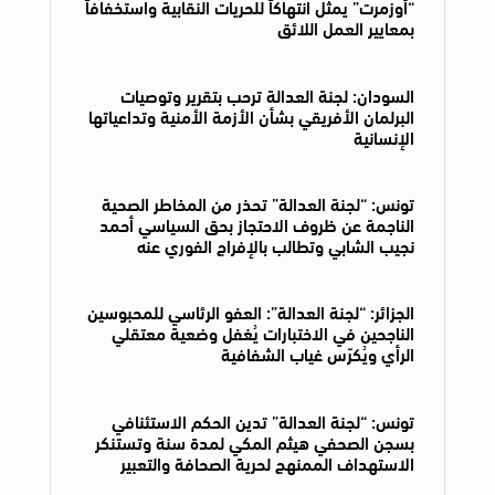
“أوزمرت” يمثل انتهاكاً للحريات النقابية واستخفافاً
بمعايير العمل اللائق
السودان: لجنة العدالة ترحب بتقرير وتوصيات
البرلمان الأفريقي بشأن الأزمة الأمنية وتداعياتها
الإنسانية
تونس: “لجنة العدالة” تحذر من المخاطر الصحية
الناجمة عن ظروف الاحتجاز بحق السياسي أحمد
نجيب الشابي وتطالب بالإفراج الفوري عنه
الجزائر: “لجنة العدالة”: العفو الرئاسي للمحبوسين
الناجحين في الاختبارات يُغفل وضعية معتقلي
الرأي ويُكرّس غياب الشفافية
تونس: “لجنة العدالة” تدين الحكم الاستئنافي
بسجن الصحفي هيثم المكي لمدة سنة وتستنكر
الاستهداف الممنهج لحرية الصحافة والتعبير