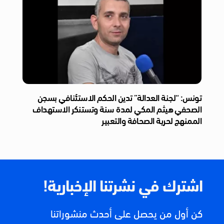
تونس: “لجنة العدالة” تدين الحكم الاستئنافي بسجن
الصحفي هيثم المكي لمدة سنة وتستنكر الاستهداف
الممنهج لحرية الصحافة والتعبير
اشترك في نشرتنا الإخبارية!
كن أول من يحصل على أحدث منشوراتنا