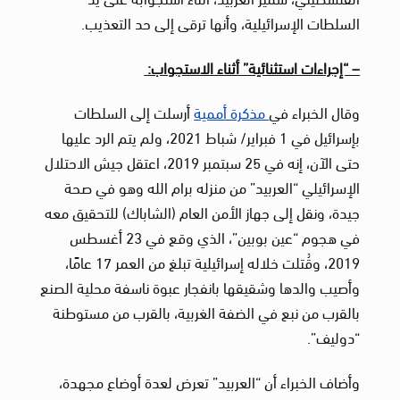
السلطات الإسرائيلية، وأنها ترقى إلى حد التعذيب.
– “إجراءات استثنائية” أثناء الاستجواب:
وقال الخبراء في
مذكرة أممية
أرسلت إلى السلطات
بإسرائيل في 1 فبراير/ شباط 2021، ولم يتم الرد عليها
حتى الآن، إنه في 25 سبتمبر 2019، اعتقل جيش الاحتلال
الإسرائيلي “العربيد” من منزله برام الله وهو في صحة
جيدة، ونقل إلى جهاز الأمن العام (الشاباك) للتحقيق معه
في هجوم “عين بوبين”، الذي وقع في 23 أغسطس
2019، وقُتلت خلاله إسرائيلية تبلغ من العمر 17 عامًا،
وأصيب والدها وشقيقها بانفجار عبوة ناسفة محلية الصنع
بالقرب من نبع في الضفة الغربية، بالقرب من مستوطنة
“دوليف”.
وأضاف الخبراء أن “العربيد” تعرض لعدة أوضاع مجهدة،