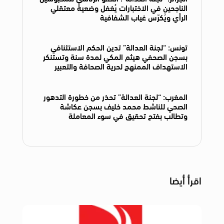
الناجحين في الاختبارات يُغفل وضعية معتقلي
الرأي ويُكرّس غياب الشفافية
تونس: “لجنة العدالة” تدين الحكم الاستئنافي
بسجن الصحفي هيثم المكي لمدة سنة وتستنكر
الاستهداف الممنهج لحرية الصحافة والتعبير
المغرب: “لجنة العدالة” تحذر من خطورة التدهور
الصحي للناشط محمد خليف بسجن عكاشة
وتطالب بفتح تحقيق في سوء المعاملة
اقرأ أيضا