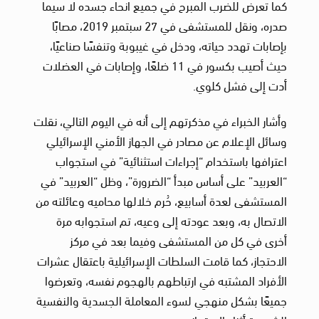
كما تعرض للضرب المبرح في جميع انحاء جسده لا سيما
صدره، ونقل للمستشفى في 27 سبتمبر 2019، مصابًا
بإصابات تهدد حياته، ودخل في غيبوبة وتنفسًا صناعيًا،
حيث أصيب بكسور في 11 ضلعًا، وإصابات في العضلات
أدت إلى فشل كلوي.
وأشار الخبراء في مذكرتهم إلى أنه في اليوم التالي، نقلت
وسائل الإعلام عن مصادر في الجهاز الأمني الإسرائيلي ​​
اعترافها باستخدام “إجراءات استثنائية” في استجواب
“العربيد” على أساس مبدأ “الضرورة”، وظل “العربيد” في
المستشفى لعدة أسابيع، حُرم خلالها محاميه وعائلته من
الاتصال به، وبعد عودته إلى وعيه، تم استجوابه مرة
أخرى في كل من المستشفى وفيما بعد في مركز
الاحتجاز، كما قامت السلطات الإسرائيلية باعتقال عشرات
الأفراد المشتبه في ارتباطهم بالهجوم نفسه، وتعرضوا
جميعًا بشكل منهجي لسوء المعاملة الجسدية والنفسية