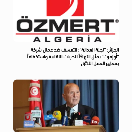
الجزائر: “لجنة العدالة”: التعسف ضد عمال شركة
“أوزمرت” يمثل انتهاكاً للحريات النقابية واستخفافاً
بمعايير العمل اللائق