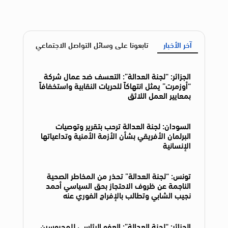
آخر الأخبار
تابعونا على وسائل التواصل الاجتماعي
الجزائر: “لجنة العدالة”: التعسف ضد عمال شركة
“أوزمرت” يمثل انتهاكاً للحريات النقابية واستخفافاً
بمعايير العمل اللائق
السودان: لجنة العدالة ترحب بتقرير وتوصيات
البرلمان الأفريقي بشأن الأزمة الأمنية وتداعياتها
الإنسانية
تونس: “لجنة العدالة” تحذر من المخاطر الصحية
الناجمة عن ظروف الاحتجاز بحق السياسي أحمد
نجيب الشابي وتطالب بالإفراج الفوري عنه
الجزائر: “لجنة العدالة”: العفو الرئاسي للمحبوسين