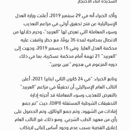
الشديدة أثناء الاحتجاز.
وأكد الخبراء أنه في 29 سبتمبر 2019، أعلنت وزارة العدل
الإسرائيلية عن فتح تحقيق أولي في مزاعم التعذيب
وسوء المعاملة التي تعرض لها “العربيد”، وحرم خلالها من
الاتصال بمحاميه لمدة 35 يومًا، مع حظر وافقت عليه
محكمة العدل العليا. وفي 15 ديسمبر 2019، وجهت إلى
“العربيد” 21 تهمة أمام محكمة عسكرية، بما في ذلك
دوره المزعوم في هجوم “عين بوبين”.
وتابع الخبراء: “في 24 كانون الثاني (يناير) 2021، أعلن
النائب العام الإسرائيلي أن تحقيقًا في مزاعم “العربيد”
بالتعرض للتعذيب وسوء المعاملة قد أجرته إدارة
التحقيقات الشرطية المستقلة (DIPI)، حيث “تم جمع
إفادات من الشهود، وتم جمع الوثائق، وتم الحصول على
رأي من معهد الطب الشرعي. ومع ذلك، قرر النائب العام
إغلاق القضية بسبب عدم وجود أساس إثباتي لارتكاب