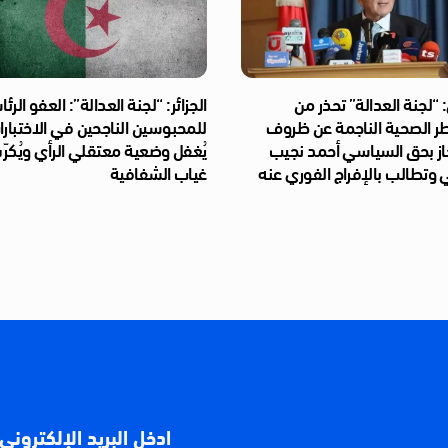
“لجنة العدالة” تحذر من
الجزائر: “لجنة العدالة”: العفو الر
طر الصحية الناجمة عن ظروف
للمحبوسين الناجحين في الاختبار
از بحق السياسي أحمد نجيب
يُغفل وضعية معتقلي الرأي ويُكر
 وتطالب بالإفراج الفوري عنه
غياب الشفافية
ادخل البريد الإلكتروني