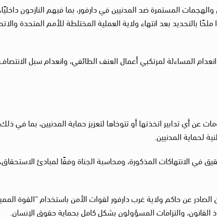
 والهجمات المستمرة ضد المدنيين في دارفور، بما فيهم النازحون داخليًا،
 ملحًا بالتحديد بعد انتهاء ولاية العملية المختلطة للأمم المتحدة والاتح
وانعدام المساءلة لمرتكبي أعمال العنف الطائفي، وانعدام سبل الانتصاف
ت عن أي تدابير اتخذتها أو تتوخاها لتعزيز حماية المدنيين، بما في ذلك
نية لحماية المدنيين.
يق في الانتهاكات المذكورة، ومحاسبة الجناة وفقًا لمبادئ الاستحقاق،
 الصادر عن حاكم ولاية غرب دارفور لقوات الأمن باستخدام “القوة الممي
اذ القانون، والتزامات المسؤولون بشكل كامل بحماية حقوق الإنسان.