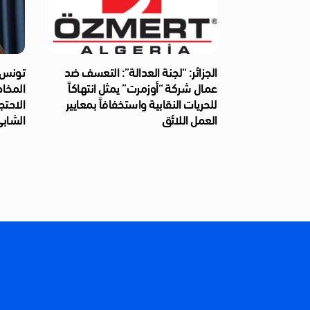
الجزائر: “لجنة العدالة”: التعسف ضد
تونس: 
عمال شركة “أوزمرت” يمثل انتهاكاً
المخا
للحريات النقابية واستخفافاً بمعايير
الاحتج
العمل اللائق
الشابي