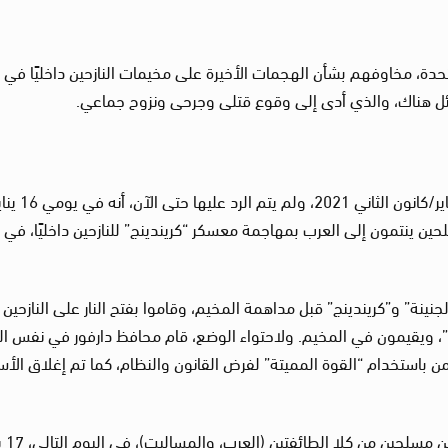
حدة، مخاوفهم بشأن الهجمات الأخيرة على مخيمات النازحين داخليًا في
ائل هناك، والذي أدى إلى وقوع قتلى وجرحى ونزوح جماعي.
التي أرسلت في 28 يناير/كانون الثاني 2021، ولم يتم الرد عليها حتى
مسلحين ينتمون إلى العرب بمهاجمة معسكر “كريندينج” للنازحين داخليًا، في
نينة” و”كريندينج” قبل مداهمة المخيم، وقاموا بفتح النار على النازحين 
 ويقيمون في المخيم. ولاحتواء الوضع، قام محافظ دارفور في نفس ال
 باستخدام “القوة المميتة” لفرض القانون والنظام، كما تم إغلاق الأ
وعلى الرغم من هذه الإجرا