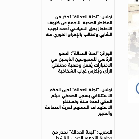
تونس: “لجنة العدالة” تحذر من
المخاطر الصحية الناجمة عن ظروف
الاحتجاز بحق السياسي أحمد نجيب
الشابي وتطالب بالإفراج الفوري عنه
الجزائر: “لجنة العدالة”: العفو
الرئاسي للمحبوسين الناجحين في
الاختبارات يُغفل وضعية معتقلي
الرأي ويُكرّس غياب الشفافية
تونس: “لجنة العدالة” تدين الحكم
الاستئنافي بسجن الصحفي هيثم
المكي لمدة سنة وتستنكر
الاستهداف الممنهج لحرية الصحافة
والتعبير
المغرب: “لجنة العدالة” تحذر من
خطورة التدهور الصحي للناشط