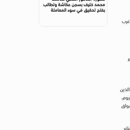
محمد خليف بسجن عكاشة وتطالب
بفتح تحقيق في سوء المعاملة
 غرب
 الآن، أنه في يومي 16 يناير
الذين
يوم،
سواق
ءات، وقعت اشتباكات بين مسلحين من كلا الطائفتين (العرب، والمساليت)، في اليوم التالي، 17 يناير