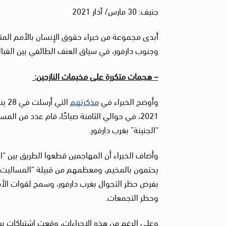
جنيف: 30 مارس/ آذار 2021
أبدى مجموعة من خبراء حقوق الإنسان بالأمم المت
وجنوب دارفور، في سياق العنف الطائفي بين القب
– هجمات متكررة على مخيمات النازحين:
وأوضح الخبراء في
مذكرتهم
2021، في حوالي الثامنة صباحًا، قام عدد من ال
“الجنينة” بغرب دارفور.
وأضاف الخبراء أن المهاجمين قطعوا الطريق بين “الج
يحتمون بالمخيم، ومعظمهم من قبيلة “المساليت”،
بفرض حظر التجوال بغرب دارفور، وسمح لقوات الأمن
وحظر التجمعات.