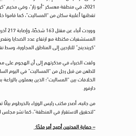
2021، في منطقة معسكر “أبو زار”، وفي مخيم “كر
تقطنها أغلبية سكان من “المساليت”، كما قاموا خل
ووردت 
“كريندينج” للنازحين إلى المناطق المجاورة، وسط نق
الخلافات بين “المساليت”؛ الذين يعملون بالزراعة 
دارفور.
من جانبه، أصدر مكتب رئيس الوزراء بالخرطوم بيانًا ت
“لتحقيق الاستقرار في المنطقة”، كما نشر مجلس ا
– حماية المدنيين أصبح أمر ملحًا: