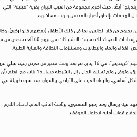
يندينج” أيضًا، حيث أضرم مجموعة من العرب النيران بقرية “هيليلة” التي
ال الهجمات بإلحاق أضرار بالمدنيين ونهب مساكنهم.
أنباء عن مقتل 163 شخصًا، وإصابة 217 آخرين بجروح من كلا الجانبين، بما في ذلك الأطفال (بعضهم كانوا رضع)، و
المستشفيات مكتظة مع ارتفاع عدد الضحايا ونقص إمدادات الدم، كذلك تسببت الاشتباكات في نزوح
ص الغذاء والماء والبطانيات ومستلزمات النظافة والعناية الطبية.
ولفت الخبراء في مذكرتهم إلى أن الهجوم على مخيم “كريندينج”، في 16 يناير، تم بعد وقت قصير من تعرض زعيم قبلي 
للطعن من قبل رجل من “المساليت” في اليوم السابق، وتوفي وتم تسليم الجاني إلى الشرطة مساء 15 يناير، مع العلم بأن
بشكل أساسي، والرعاة العرب على الأراضي والموارد منذ فترة طويلة في
عهد فيه بإرسال وفد رفيع المستوى، برئاسة النائب العام، لاتخاذ اللازم
لدفاع قوات أمنية لاحتواء الموقف.