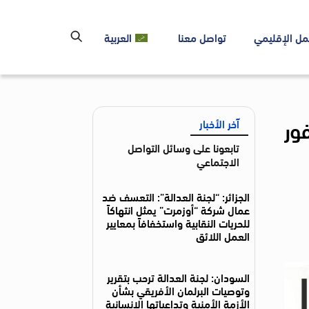
مل الإقليمي
تواصل معنا
العربية
ور
آخر الأخبار
تابعونا على وسائل التواصل
الاجتماعي
الجزائر: “لجنة العدالة”: التعسف ضد
عمال شركة “أوزمرت” يمثل انتهاكاً
للحريات النقابية واستخفافاً بمعايير
العمل اللائق
السودان: لجنة العدالة ترحب بتقرير
وتوصيات البرلمان الأفريقي بشأن
الأزمة الأمنية وتداعياتها الإنسانية