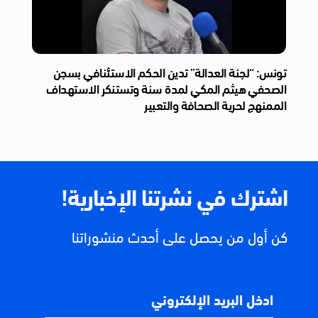
تونس: “لجنة العدالة” تدين الحكم الاستئنافي بسجن
الصحفي هيثم المكي لمدة سنة وتستنكر الاستهداف
الممنهج لحرية الصحافة والتعبير
اشترك في نشرتنا الإخبارية!
كن أول من يحصل على أحدث منشوراتنا
ادخل البريد الإلكتروني