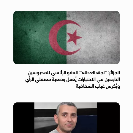
الجزائر: “لجنة العدالة”: العفو الرئاسي للمحبوسين
الناجحين في الاختبارات يُغفل وضعية معتقلي الرأي
ويُكرّس غياب الشفافية