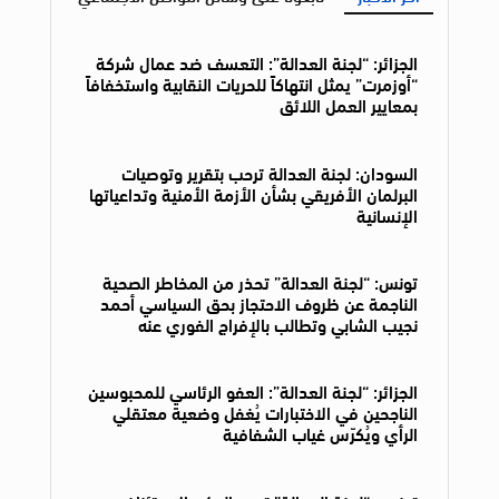
الجزائر: “لجنة العدالة”: التعسف ضد عمال شركة
“أوزمرت” يمثل انتهاكاً للحريات النقابية واستخفافاً
بمعايير العمل اللائق
السودان: لجنة العدالة ترحب بتقرير وتوصيات
البرلمان الأفريقي بشأن الأزمة الأمنية وتداعياتها
الإنسانية
تونس: “لجنة العدالة” تحذر من المخاطر الصحية
الناجمة عن ظروف الاحتجاز بحق السياسي أحمد
نجيب الشابي وتطالب بالإفراج الفوري عنه
الجزائر: “لجنة العدالة”: العفو الرئاسي للمحبوسين
الناجحين في الاختبارات يُغفل وضعية معتقلي
الرأي ويُكرّس غياب الشفافية