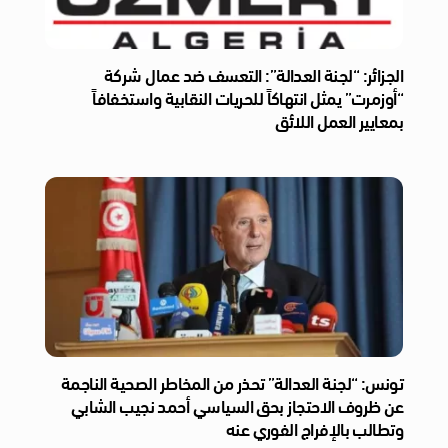
الجزائر: “لجنة العدالة”: التعسف ضد عمال شركة
“أوزمرت” يمثل انتهاكاً للحريات النقابية واستخفافاً
بمعايير العمل اللائق
تونس: “لجنة العدالة” تحذر من المخاطر الصحية الناجمة
عن ظروف الاحتجاز بحق السياسي أحمد نجيب الشابي
وتطالب بالإفراج الفوري عنه