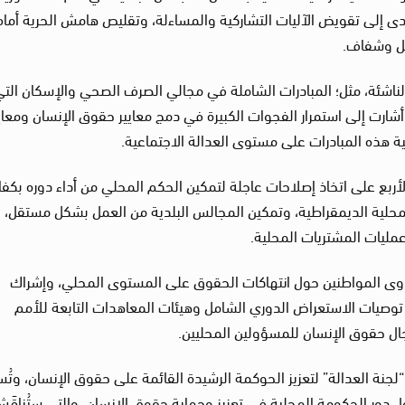
دى إلى تقويض الآليات التشاركية والمساءلة، وتقليص هامش الحرية أمام
قل وشفاف.
الناشئة، مثل؛ المبادرات الشاملة في مجالي الصرف الصحي والإسكان الت
ارت إلى استمرار الفجوات الكبيرة في دمج معايير حقوق الإنسان ومعاي
ة هذه المبادرات على مستوى العدالة الاجتماعية.
أربع على اتخاذ إصلاحات عاجلة لتمكين الحكم المحلي من أداء دوره بكفا
لمحلية الديمقراطية، وتمكين المجالس البلدية من العمل بشكل مستقل،
مليات المشتريات المحلية.
كاوى المواطنين حول انتهاكات الحقوق على المستوى المحلي، وإشراك
وصيات الاستعراض الدوري الشامل وهيئات المعاهدات التابعة للأمم
ال حقوق الإنسان للمسؤولين المحليين.
 “لجنة العدالة” لتعزيز الحوكمة الرشيدة القائمة على حقوق الإنسان، وتُ
دور الحكومة المحلية في تعزيز وحماية حقوق الإنسان، والتي ستُناقَ