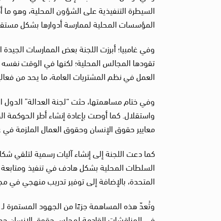
السيطرة التنفيذية على الشؤون المحلية، وهو ما أ
المؤسسات المحلية لممارسة أدوارها بشكل مست
وفي غامبيا؛ أبرزت اللجنة بعض الممارسات الجيدة 
تقودها المجالس المحلية؛ لكنها في الوقت نفسه أش
العمل في نظم المشتريات العامة، ما يحد من فعالي
وفي ختام مساهمتها، حثت “لجنة العدالة” الدول ال
واستقلال. كما أوصت بإعادة إنشاء أطر الحوكمة ا
معايير حقوق الإنسان وحقوق العمال الملزمة في ع
كما دعت اللجنة إلى إنشاء آليات رسمية لتلقي ش
السلطات المحلية بشكل هادف في تنفيذ ومتابعة ت
المتحدة، بالإضافة إلى توفير تدريب منهجي في مج
وتُعدّ هذه المساهمة جزءًا من الجهود المستمرة لـ
في المناقشات القادمة لمجلس حقوق الإنسان حول 