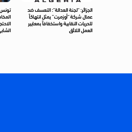
الجزائر: “لجنة العدالة”: التعسف ضد
تونس: 
عمال شركة “أوزمرت” يمثل انتهاكاً
المخا
للحريات النقابية واستخفافاً بمعايير
الاحتج
العمل اللائق
الشابي