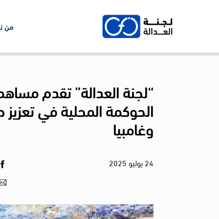
Ski
t
من ن
conten
“لجنة العدالة” تقدم مساه
الحوكمة المحلية في تعزيز 
وغامبيا
24
يوليو
2025