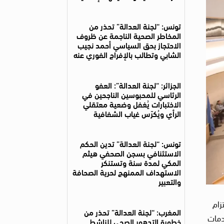
تونس: “لجنة العدالة” تحذر من
المخاطر الصحية الناجمة عن ظروف
الاحتجاز بحق السياسي أحمد نجيب
الشابي وتطالب بالإفراج الفوري عنه
الجزائر: “لجنة العدالة”: العفو
الرئاسي للمحبوسين الناجحين في
الاختبارات يُغفل وضعية معتقلي
الرأي ويُكرّس غياب الشفافية
تونس: “لجنة العدالة” تدين الحكم
الاستئنافي بسجن الصحفي هيثم
المكي لمدة سنة وتستنكر
الاستهداف الممنهج لحرية الصحافة
والتعبير
زام
المغرب: “لجنة العدالة” تحذر من
دمات
خطورة التدهور الصحي للناشط