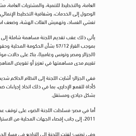
العامة، والتخطيط للتنمية، والمشتريات العامة، م
الوصول إلى الخدمات، وشفافية التخطيط الإنمائي، 
تفشي الفساد، وتهميش الفئات الهشة، وضعف استج
يأتي ذلك عقب تقديم اللجنة مساهمة شاملة إلى
بموجب القرار 57/12 بشأن الحكومة 
(الجزائر ومصر وتونس وغامبيا)، بناءً على حالات
تقييم مدى مساهمتها في تعزيز أو تقويض المناهج 
ففي الجزائر؛ أشارت اللجنة إلى النظام الحاكم شديد 
كأداة للقمع الإداري، بما في ذلك اتخاذ إجراءات ض
بشكل حيادي ومستقل.
أما في مصر؛ فسلطت اللجنة الضوء على توقف عملي
2011، إلى جانب إقصاء الجهات المحلية من الاستراتيجيات الوطنية لحقوق الإنسان ومن آليات الأمم المتحدة.