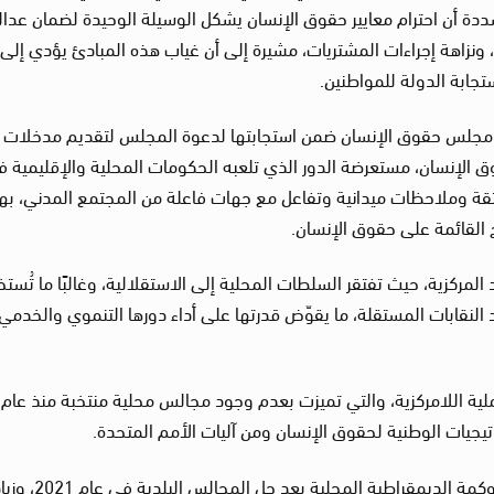
شددة أن احترام معايير حقوق الإنسان يشكل الوسيلة الوحيدة لضمان عدال
ونزاهة إجراءات المشتريات، مشيرة إلى أن غياب هذه المبادئ يؤدي إلى
ابة الدولة للمواطنين.
 مجلس حقوق الإنسان ضمن استجابتها لدعوة المجلس لتقديم مدخلات
المحلية وحقوق الإنسان، مستعرضة الدور الذي تلعبه الحكومات المحلية والإقليمية 
 موثقة وملاحظات ميدانية وتفاعل مع جهات فاعلة من المجتمع المدني، ب
القائمة على حقوق الإنسان.
المركزية، حيث تفتقر السلطات المحلية إلى الاستقلالية، وغالبًا ما تُست
د النقابات المستقلة، ما يقوّض قدرتها على أداء دورها التنموي والخدمي
ة اللامركزية، والتي تميزت بعدم وجود مجالس محلية منتخبة منذ عام
وفي تونس؛ لفتت اللجنة إلى التراجع في مسار الحوكمة الديمقراطية المحلية بعد ح