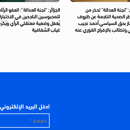
“لجنة العدالة” تحذر من
الجزائر: “لجنة العدالة”: العفو الر
طر الصحية الناجمة عن ظروف
للمحبوسين الناجحين في الاختبار
از بحق السياسي أحمد نجيب
يُغفل وضعية معتقلي الرأي ويُكر
 وتطالب بالإفراج الفوري عنه
غياب الشفافية
ادخل البريد الإلكتروني