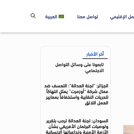
مل الإقليمي
تواصل معنا
العربية
آخر الأخبار
تابعونا على وسائل التواصل
الاجتماعي
الجزائر: “لجنة العدالة”: التعسف ضد
عمال شركة “أوزمرت” يمثل انتهاكاً
للحريات النقابية واستخفافاً بمعايير
العمل اللائق
السودان: لجنة العدالة ترحب بتقرير
وتوصيات البرلمان الأفريقي بشأن
الأزمة الأمنية وتداعياتها الإنسانية