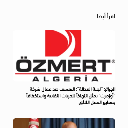
اقرأ أيضا
الجزائر: “لجنة العدالة”: التعسف ضد عمال شركة
“أوزمرت” يمثل انتهاكاً للحريات النقابية واستخفافاً
بمعايير العمل اللائق