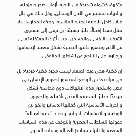
متكررة، خشونة شديدة في الركبة، أزمات صدرية مزمنة،
والتهاب مستمر في الأذن الوسطى، وكل ذلك في ظل
غياب كامل للرعاية الطبية المناسبة. وهذه الممارسات لا
تمثل فقط إهمالًا طبيًا جسيمًا؛ بل ترقى إلى مستوى
التعذيب النفسي والجسدي، حيث تُترك المعتقلة تعاني
من الألم وتدهور حالتها الصحية بشكل متعمد لإضعافها
وإجبارها على التراجع عن نشاطها الحقوقي.
إن قضية هدى عبد المنعم ليست مجرد قضية فردية؛ بل
هي مرآة تعكس الوضع المتدهور لحقوق الإنسان في
مصر. واستمرار هذه الانتهاكات دون محاسبة يُشكل
تهديدًا خطيرًا للمجتمع المدني بأكمله، وللحقوق
والحريات الأساسية التي كفلتها الدساتير والقوانين
الوطنية والاتفاقيات الدولية. وتجدد “لجنة العدالة”
دعوتها للسلطات المصرية بالتوقف عن هذه السياسات
القمعية والالتزام بمبادئ العدالة وسيادة القانون.