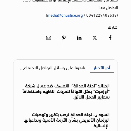
التواصل معنا
)
media@cfjustice.org
(0041229403538 /
شارك
آخر الأخبار
تابعونا على وسائل التواصل الاجتماعي
الجزائر: “لجنة العدالة”: التعسف ضد عمال شركة
“أوزمرت” يمثل انتهاكاً للحريات النقابية واستخفافاً
بمعايير العمل اللائق
السودان: لجنة العدالة ترحب بتقرير وتوصيات
البرلمان الأفريقي بشأن الأزمة الأمنية وتداعياتها
الإنسانية