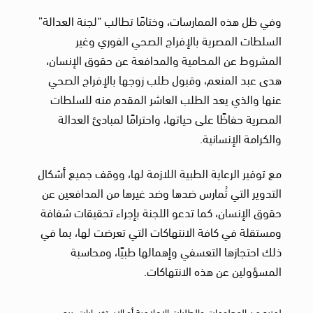
وفي ظل هذه الممارسات، وختامًا تطالب “لجنة العدالة”
السلطات المصرية بالإفراج الصحي الفوري وغير
المشروط عن المحامية والمدافعة عن حقوق الإنسان،
هدى عبد المنعم، وقبول طلب زوجها بالإفراج الصحي
عنها والذي يعد الطلب العاشر المقدم منه للسلطات
المصرية حفاظًا على حياتها، واحترامًا لمبادئ العدالة
والكرامة الإنسانية.
مع توفير الرعاية الطبية اللازمة لها، ووقف جميع أشكال
التدوير التي تُمارس ضدها وضد غيرها من المدافعين عن
حقوق الإنسان، كما تدعو اللجنة بإجراء تحقيقات شفافة
ومستقلة في كافة الانتهاكات التي تعرضت لها، بما في
ذلك احتجازها التعسفي وإهمالها طبيًا، ومحاسبة
المسؤولين عن هذه الانتهاكات.
لمزيد من المعلومات والطلبات الإعلامية أو الاستفسارات، يرجى