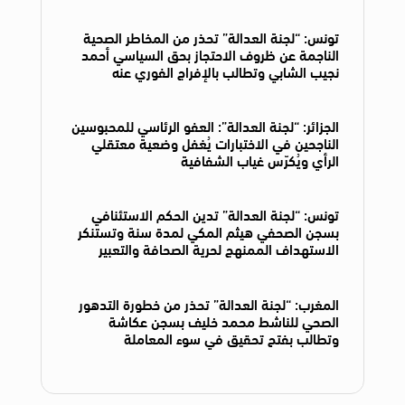
تونس: “لجنة العدالة” تحذر من المخاطر الصحية
الناجمة عن ظروف الاحتجاز بحق السياسي أحمد
نجيب الشابي وتطالب بالإفراج الفوري عنه
الجزائر: “لجنة العدالة”: العفو الرئاسي للمحبوسين
الناجحين في الاختبارات يُغفل وضعية معتقلي
الرأي ويُكرّس غياب الشفافية
تونس: “لجنة العدالة” تدين الحكم الاستئنافي
بسجن الصحفي هيثم المكي لمدة سنة وتستنكر
الاستهداف الممنهج لحرية الصحافة والتعبير
المغرب: “لجنة العدالة” تحذر من خطورة التدهور
الصحي للناشط محمد خليف بسجن عكاشة
وتطالب بفتح تحقيق في سوء المعاملة