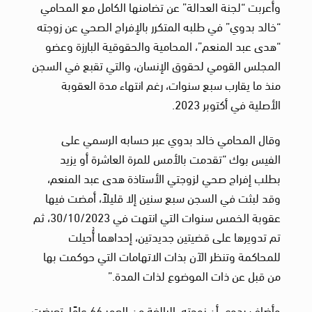
وأعربت “لجنة العدالة” عن تضامنها الكامل مع المحامي
“خالد بدوي” في طلبه المتكرر بالإفراج الصحي عن زوجته
“هدى عبد المنعم”، المحامية والحقوقية البارزة وعضو
المجلس القومي لحقوق الإنسان، والتي تقبع في السجن
منذ ما يقارب سبع سنوات، رغم انتهاء مدة العقوبة
الأصلية في أكتوبر 2023.
وقال المحامي خالد بدوي عبر حسابه الرسمي على
الفيس بوك “تقدمت بالأمس للمرة العاشرة أو يزيد
بطلب إفراج صحي لزوجتي الأستاذة هدى عبد المنعم،
وقد لبثت في السجن سبع سنين إلا قليلاً، أمضت فيها
عقوبة الخمس سنوات التي انتهت في 30/10/2023، ثم
تم تدويرها على قضيتين جديدتين، إحداهما أُحيلت
للمحاكمة وتنظر الآن بذات الاتهامات التي حوكمت بها
من قبل عن ذات الموضوع لذات المدة.”
وأضاف بدوي أن زوجته، البالغة من العمر 66 عامًا، تعرضت