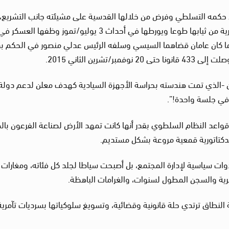
ن حكمه التسلطي وفرض من خلالها القدسية على مشيئته جانب التشريع،
فقبل أن يجر قائد الجيش الأسبق المحكمة الدستورية من ثيابها طوعا ويورطها في أحداث 3 يوليو/تموز وظفها العسكر ف
م مع الثورة، لتحكم ببطلان برلمان 2012، كما كان عامان قضاهما السيسي وسلفه الرئيس عدلي منصور في الحكم
شرين الثاني 2015.
رلمان -الذي تمت هندسته بحراسة الأجهزة السيادية كهدف معلن لدعم دولة
“في جلسة واحدة!”.
واعد النظام السلطوي بقدر أنها كانت تمهد الأرض لصناعة الفرعون بال
لدكتاتورية قمعية مروعة بشكل مستديم.
دوات سياسية لإدارة المجتمع، بل أصبحت سياطا لجلد كل فئاته، ومغارات
سرية والسجن المطول لسنوات، والغرامات الباهظة.
النطاق ترتدي حلة قانونية وقضائية، وتسويغ سلوكياتها بسرديات تآمرية