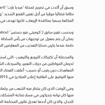
نظاما قضائيا موازيا من أجل تقنين القمع الشديد “و
المكلفة رسميا بمكافحة الإرهاب، لكنها تهدف في ا
يمكن أن يتم بمعزل عن توجيهات من رأس السلطة ا
خاصة عندما يكون ضحايا التعذيب من المعارضين الس
والمحصلة أن تكتيكات الترويع والترهيب -التي اس
لحرمان المواطنين من حريات التعبير، والسرديات الشع
المعاهدات دون رقيب أو حسيب- أغلقت الفضاء ال
منها التوقيع على اتفاقية إعلان المبادئ في 2015 وكأن النهر بلا شعب.
وفي الوقت الذي كان ينتظر فيه الشعب من برلمان
منها كان نوابه يتحركون في مسار صناعة المشكلات و