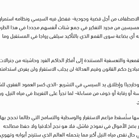
يه الاصطفاف من أجل قضية وجودية- ففضل فيه السيسي ونظامه استمرار
 المسيسين من مجرد التفكير في جمع شتات أنفسهم مجددا في هذا الظر
ته أي بضاعة سوى القمع الذي بالتأكيد سيلقى رواجا في المستقبل وما
عية والتعسفية المستندة إلى أفكار الحاكم الفرد وحاشيته من جنرالات
مبادئ حكم القانون وقيم العدالة لن يجلب الاستقرار ولن يفرض استدامته
ا وخارجيا) وإطلاق يد السيسي في التشريع -الذي كسر العمود الفقري ل
ة أو رقابة أو خوف من مساءلة- لما تجرأ على التفريط في مياه النيل، 
أسها ستُسقط مزاعم الاستقرار والوسطية والتسامح التي طالما تحجج بها
 بضخ الأموال في نموذج فاشل، فلا هو نجح أخلاقيا ولا حفظ مصالحه
حال نقص مياه النيل أكبر مما يتحمله العالم الذي ستترنح أبوابه وتهوي 