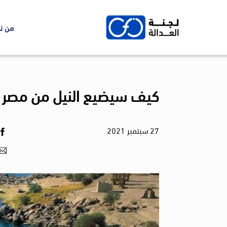
Ski
t
من ن
conten
كيف سيضيع النيل من مصر ب
27
سبتمبر
2021