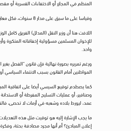
المنظم في المجازر أو الاختفاءات القسرية أو مقص
وقياسا على ما سبق على مدار 8 سنوات، فكل معارضي النظام إخوان حتى لو كانوا أقباطا أو لا دينيين.
اللافت هنا أن وزير النقل (المدلل) الفريق كامل ا
للإخوان المسلمين مسؤولية إخفاقاته المتكررة و
واحد.
ورغم تمريره بصورة نهائية فإن قانون “الفصل بغير 
المواطنين أمام القانون بسبب الانتماء السياسي أو
وصنافير، أو عمليات التسليح المفرطة أو الاستدان
عمد، ليورط بلاده وشعبه في أزمات لا تحصى، فالق
ما يجب الإشارة إليه هو توقيت مثل هذه التعديلا
إعلان المبادئ؟ أم أنها مجرد مصادفة بحتة، وفكرة 