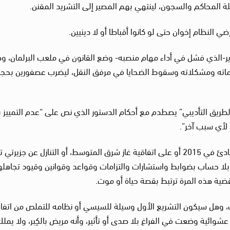
لة المحاكم والسجون، لينتهي بهم المصير إلى التشريد المقنن.
لوزير-الذي فشل في أداء مهام منصبه- وضع القانون في ملعب البرلمان، وص
أزماته ومشكلاته وسقوط الضحايا في مرفق النقل، ليضرب عصفورين بحجر
الطريق التأديبي” يصطدم مع أحكام الدستور الذي نص على “عدم التمييز ب
 لأي سبب آخر”.
كما يصطدم توقيع السيسي أيضا على اتفاقية المبادئ في 2015 أو على اتفاقية غاز شرق المتوسط، أو التنازل عن جزيرت
ة بلا حساب بضوابط واستشارات والتزامات وقواعد وقوانين وقيود تجاهله
ضية هذه المرة ترتبط بقصة حياة أو موت.
ت، وهل سيكون التشريع الأول وسيلة للسيسي أو نظامه للتملص من اتفا
عشوائية وضعت في الفراغ بلا صدى أو تأثير، وأنه مريض بالكِبر، ولا يمل