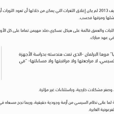
فهدف الرئيس عبد الفتاح السيسي قائد انقلاب صيف 2013 لم يكن إغلاق الثغرات التي يمكن من خلالها أن تعود الثورات أ
أفشلها ومزقها فحسب.
الثبات والعمق قائمة على هيكل عسكري صلد مهيمن تماما على كل الأو
ي عهد مبارك.
ا” مررها البرلمان -الذي تمت هندسته بحراسة الأجهزة
يسي، لا مراجعتها ولا مراقبتها ولا مساءلتها- “في
وصفر مشكلات خارجية، وباستثناءات غير مؤثرة.
 لما عانى نظام السيسي من أزمة وجودية حقيقية، وربما نجح مسعاه في
عونية الغابرة.