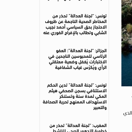
تونس: “لجنة العدالة” تحذر من
المخاطر الصحية الناجمة عن ظروف
الاحتجاز بحق السياسي أحمد نجيب
الشابي وتطالب بالإفراج الفوري عنه
الجزائر: “لجنة العدالة”: العفو
الرئاسي للمحبوسين الناجحين في
الاختبارات يُغفل وضعية معتقلي
الرأي ويُكرّس غياب الشفافية
تونس: “لجنة العدالة” تدين الحكم
الاستئنافي بسجن الصحفي هيثم
المكي لمدة سنة وتستنكر
الاستهداف الممنهج لحرية الصحافة
والتعبير
الذي
المغرب: “لجنة العدالة” تحذر من
خطورة التدهور الصحي للناشط