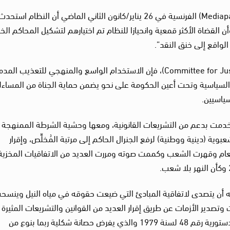
وسبق أن أكدت في تصريح لمجلة “ميديا بارت” (Mediapart) الفرنسية في 26 يناير/كانون الثاني الماضي أن النظام استحد
أن القضاة الأكثر قمعية وانحيازا للنظام تم اختيارهم لتشكيل المحاكم الخ
لواقع إلى خنق النقد”.
وبحسب تقرير سابق لـ”كوميتي فور جستس” (Committee for Justice)، فإن الاستخدام الواسع والمنهجي للتعذيب ال
لسياسية وتحت أعين الحكومة على نحو يضمن حماية الجناة من المساءل
ياسيين.
تخدمت بدعم من التشريعات القانونية، ومعها وحشية الشرطة الممنهجة
بوية (دينية ووطنية) لرفع الجنرال الحاكم إلى مرتبة المُخلِّص، وإقرار
عام وقهرت الشعب وكممت صوته ومررت العديد من الاتفاقيات المخزية
ه أن يتصدى لاتفاقية المبادئ التي ضيعت حقوقه في مياه النيل وينسح
تصدير الأزمات عن طريق إقرار العديد من القوانين والتشريعات المثيرة
للجدل، والذي كان أحدها تعديل قانون المحكمة الدستورية رقم 48 لسنة 1979 والذي يفرض حصانة شكلية ربما بنوع من