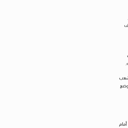
ف
.
لشعب
ووضع
أمام