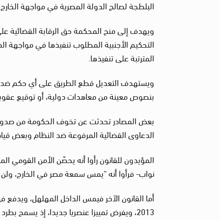
البلطجة لصالح الدولة المصرية في مواجهة الخارج.
ويهدف إلى منح المحكمة حق الرقابة القضائية على
التحكيم الأجنبية المطلوب تنفيذها في مواجهة الدو
المترتبة على تنفيذها.
ويستهدف التعديل قطع الطريق على أي حكم ضد مصر أ
بنصوص معينة من معاهدات دولية، أو توقيع عقوبا
بعض المصادر تحدثت عن تخوف الحكومة من صدور أ
الدعاوى القضائية المرفوعة ضد النظام وبعض قي
المؤيدون للقانون رأوا أنه يحصّن الأمن القومي ال
نواب- فرأوا أنه “يمس سمعة مصر في الخارج، ولن يق
أما القانون الآخر فيمس الداخل المهلهل، ويدفع 
2013، ويفرض تمييزا عنصريا جديدا، إذ يسمح ب