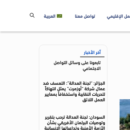
مل الإقليمي
تواصل معنا
العربية
آخر الأخبار
تابعونا على وسائل التواصل
الاجتماعي
الجزائر: “لجنة العدالة”: التعسف ضد
عمال شركة “أوزمرت” يمثل انتهاكاً
للحريات النقابية واستخفافاً بمعايير
العمل اللائق
السودان: لجنة العدالة ترحب بتقرير
وتوصيات البرلمان الأفريقي بشأن
الأزمة الأمنية وتداعياتها الإنسانية