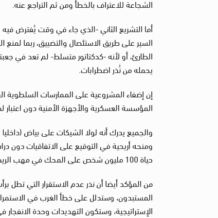
الشجاعة للاعتراف بالخطأ ومن ثم التراجع عنه.
أما التشريع الثاني -الذي جاء في وقت يُفترض ف
السير على طريق الاستئصال والتضييق، ربما لمنع
الطارئ، أو لأنه -كدكتاتور متسلط- لم تعد في جعب
يحمله من نُذر اضطرابات.
إن إضفاء المشروعية على الممارسات السلطوية القم
المؤسسة العسكرية والأجهزة الأمنية دون اعتبار ل
والجميع يدرك أنه لولا الشيكات على بياض (داخلي
ومنحه أريحية في التوقيع على الاتفاقيات دون دراس
حياة 100 مليون شخص على المحك في مهب الريح.
من المؤكد أيضا أن نذر عدم الاستقرار التي تطل بر
المستبدون، وستدلل على خطأ الغرب في الاستمرار
الإستراتيجية، وستكون التهديدات وحدة الانفجار في 