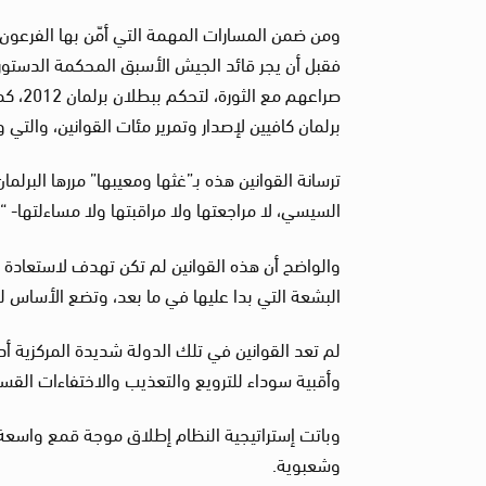
ومن ضمن المسارات المهمة التي أمّن بها الفرعو
صراعه
برلمان كافيين لإصدار وتمرير مئات القوانين، والتي وصلت إلى 433 قانونا حتى 20 نوفمبر/ت
ترسانة القوانين هذه بـ”غثها ومعيبها” مررها الب
السيسي، لا مراجعتها ولا مراقبتها ولا مساءلتها- 
والواضح أن هذه القوانين لم تكن تهدف لاستعادة ق
البشعة التي بدا عليها في ما بعد، وتضع الأساس 
لم تعد القوانين في تلك الدولة شديدة المركزية أ
وأقبية سوداء للترويع والتعذيب والاختفاءات الق
وباتت إستراتيجية النظام إطلاق موجة قمع واسعة 
وشعبوية.