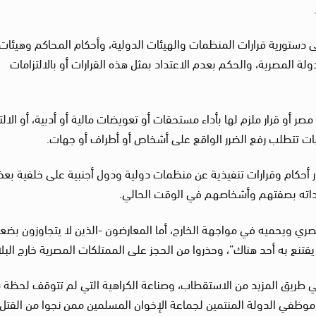
 دستورية قرارات المنظمات والهيئات الدولية، وأحكام المحاكم وهيئات
لة المصرية، والحكم بعدم الاعتداد بمثل هذه القرارات أو بالالتزامات
و قرار ملزم لها بأداء مستحقات أو تعويضات مالية أو أدبية، أو الالتز
ت تتطلب رفع الضرر الواقع على أشخاص أو أطراف أو جهات.
حكام وقرارات تنفيذية عن منظمات دولية ودول أجنبية على خلفية بع
اداته بصفتهم وأشخاصهم في الوقت الحالي.
مصري ويحميه في مواجهة الخارج، أما المعارضون -الذين لا يتجاوزون بضع
تنع به أحد هناك”، وحذروا من الحجز على الممتلكات المصرية خارج البلا
في طريق المزيد من الاستقطاب، وصناعة الكراهية التي لم تتوقف لحظة 
طرد موظفي الدولة المنتمين لجماعة الإخوان المسلمين ممن نجوا من القتل