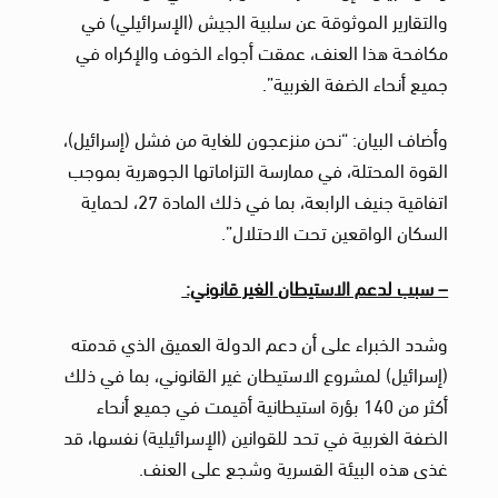
والتقارير الموثوقة عن سلبية الجيش (الإسرائيلي) في
مكافحة هذا العنف، عمقت أجواء الخوف والإكراه في
جميع أنحاء الضفة الغربية”.
وأضاف البيان: “نحن منزعجون للغاية من فشل (إسرائيل)،
القوة المحتلة، في ممارسة التزاماتها الجوهرية بموجب
اتفاقية جنيف الرابعة، بما في ذلك المادة 27، لحماية
السكان الواقعين تحت الاحتلال”.
– سبب لدعم الاستيطان الغير قانوني:
وشدد الخبراء على أن دعم الدولة العميق الذي قدمته
(إسرائيل) لمشروع الاستيطان غير القانوني، بما في ذلك
أكثر من 140 بؤرة استيطانية أقيمت في جميع أنحاء
الضفة الغربية في تحد للقوانين (الإسرائيلية) نفسها، قد
غذى هذه البيئة القسرية وشجع على العنف.