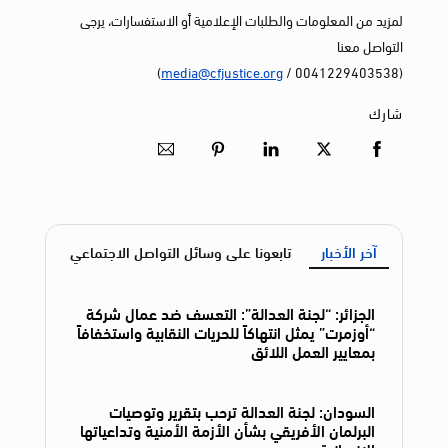
لمزيد من المعلومات والطلبات الإعلامية أو الاستفسارات، يرجى
التواصل معنا
)
media@cfjustice.org
(0041229403538 /
شارك
آخر الأخبار
تابعونا على وسائل التواصل الاجتماعي
الجزائر: “لجنة العدالة”: التعسف ضد عمال شركة
“أوزمرت” يمثل انتهاكاً للحريات النقابية واستخفافاً
بمعايير العمل اللائق
السودان: لجنة العدالة ترحب بتقرير وتوصيات
البرلمان الأفريقي بشأن الأزمة الأمنية وتداعياتها