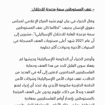
– عنف المستوطنين سمة مزعجة للاحتلال:
وقال الخبراء في بيان لهم نشره المركز الإعلامي لمجلس
حقوق الإنسان بجنيف: “لطالما كان عنف المستوطنين
سمة مزعجة للغاية للاحتلال (الإسرائيلي)”، مشيرين إلى
أن عام 2021 شهد أعلى مستويات العنف المسجلة في
السنوات الأخيرة وحوادث أكثر خطورة.
وأوضح الخبراء أن الحكومة (الإسرائيلية) وجيشها لم
يفعلا سوى القليل للحد من هذا العنف وحماية
الفلسطينيين المحاصرين، لافتين إلى أنه في العديد من
الحالات، تقف قوات الأمن (الإسرائيلية) وشركات الأمن
الخاصة الخارجية مكتوفة الأيدي ولا تتخذ أي إجراء لمنع
العنف؛ وبدلاً من ذلك، فإنهم يردون على العنف المرتبط
بالمستوطنين بإصدار أوامر للفلسطينيين بمغادرة
المنطقة، بما في ذلك الأراضي المملوكة للفلسطينيين،