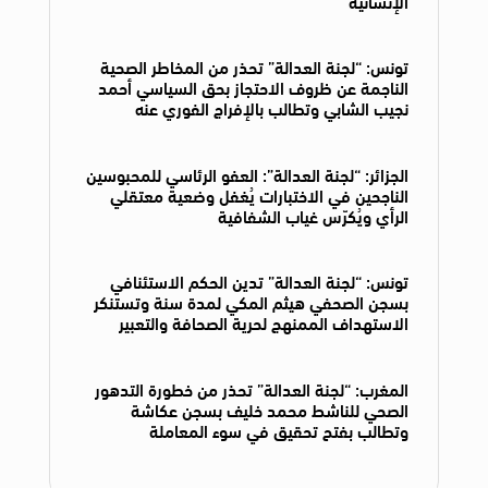
الإنسانية
تونس: “لجنة العدالة” تحذر من المخاطر الصحية
الناجمة عن ظروف الاحتجاز بحق السياسي أحمد
نجيب الشابي وتطالب بالإفراج الفوري عنه
الجزائر: “لجنة العدالة”: العفو الرئاسي للمحبوسين
الناجحين في الاختبارات يُغفل وضعية معتقلي
الرأي ويُكرّس غياب الشفافية
تونس: “لجنة العدالة” تدين الحكم الاستئنافي
بسجن الصحفي هيثم المكي لمدة سنة وتستنكر
الاستهداف الممنهج لحرية الصحافة والتعبير
المغرب: “لجنة العدالة” تحذر من خطورة التدهور
الصحي للناشط محمد خليف بسجن عكاشة
وتطالب بفتح تحقيق في سوء المعاملة