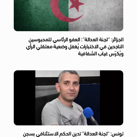
الجزائر: “لجنة العدالة”: العفو الرئاسي للمحبوسين
الناجحين في الاختبارات يُغفل وضعية معتقلي الرأي
ويُكرّس غياب الشفافية
تونس: “لجنة العدالة” تدين الحكم الاستئنافي بسجن