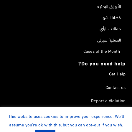
الأوراق البحثية
قضايا الشهر
مقالات الرأي
العملية سيرلي
Cases of the Month
Do you need help?
Get Help
Contact us
Report a Violation
Search in the Terrorism List
This website uses cookies to improve your experience. We'll
assume you're ok with this, but you can opt-out if you wish.
instagram
Calendar
YouTube
Linkedin
Facebook
Twitter