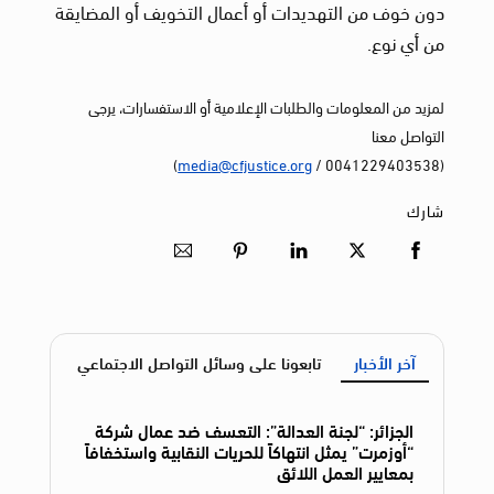
دون خوف من التهديدات أو أعمال التخويف أو المضايقة
من أي نوع.
لمزيد من المعلومات والطلبات الإعلامية أو الاستفسارات، يرجى
التواصل معنا
)
media@cfjustice.org
(0041229403538 /
شارك
آخر الأخبار
تابعونا على وسائل التواصل الاجتماعي
الجزائر: “لجنة العدالة”: التعسف ضد عمال شركة
“أوزمرت” يمثل انتهاكاً للحريات النقابية واستخفافاً
بمعايير العمل اللائق