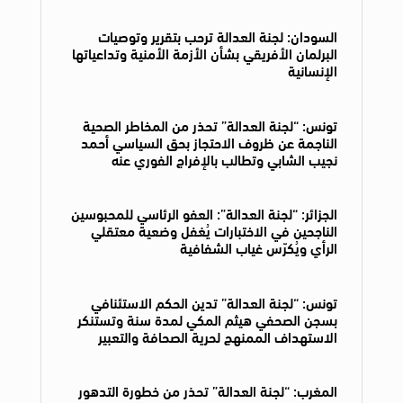
السودان: لجنة العدالة ترحب بتقرير وتوصيات
البرلمان الأفريقي بشأن الأزمة الأمنية وتداعياتها
الإنسانية
تونس: “لجنة العدالة” تحذر من المخاطر الصحية
الناجمة عن ظروف الاحتجاز بحق السياسي أحمد
نجيب الشابي وتطالب بالإفراج الفوري عنه
الجزائر: “لجنة العدالة”: العفو الرئاسي للمحبوسين
الناجحين في الاختبارات يُغفل وضعية معتقلي
الرأي ويُكرّس غياب الشفافية
تونس: “لجنة العدالة” تدين الحكم الاستئنافي
بسجن الصحفي هيثم المكي لمدة سنة وتستنكر
الاستهداف الممنهج لحرية الصحافة والتعبير
المغرب: “لجنة العدالة” تحذر من خطورة التدهور