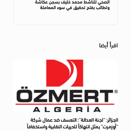
الصحي للناشط محمد خليف بسجن عكاشة
وتطالب بفتح تحقيق في سوء المعاملة
اقرأ أيضا
الجزائر: “لجنة العدالة”: التعسف ضد عمال شركة
“أوزمرت” يمثل انتهاكاً للحريات النقابية واستخفافاً