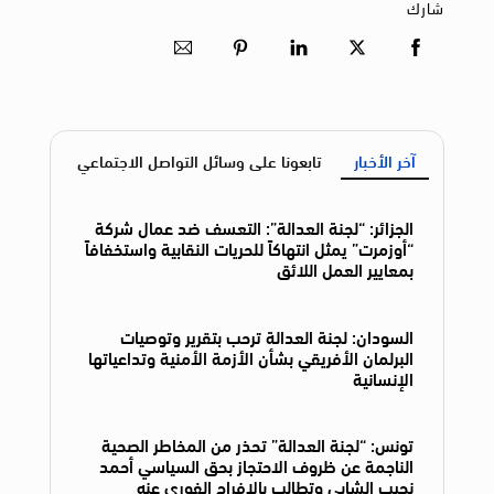
شارك
آخر الأخبار
تابعونا على وسائل التواصل الاجتماعي
الجزائر: “لجنة العدالة”: التعسف ضد عمال شركة
“أوزمرت” يمثل انتهاكاً للحريات النقابية واستخفافاً
بمعايير العمل اللائق
السودان: لجنة العدالة ترحب بتقرير وتوصيات
البرلمان الأفريقي بشأن الأزمة الأمنية وتداعياتها
الإنسانية
تونس: “لجنة العدالة” تحذر من المخاطر الصحية
الناجمة عن ظروف الاحتجاز بحق السياسي أحمد
نجيب الشابي وتطالب بالإفراج الفوري عنه