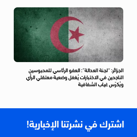
الجزائر: “لجنة العدالة”: العفو الرئاسي للمحبوسين
الناجحين في الاختبارات يُغفل وضعية معتقلي الرأي
ويُكرّس غياب الشفافية
اشترك في نشرتنا الإخبارية!