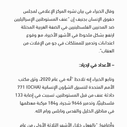
وقال الخبراء في بيان نشره المركز الإعلامي لمجلس
حقوق الإنسان بجنيف إن “عنف المستوطنين الإسرائيليين
ضد المدنيين الفلسطينيين في الضفة الغربية المحتلة
ارتفع بشكل ملحوظ في الأشهر الأخيرة، مع وقوع
اعتداءات وتدمير للممتلكات في جو من الإفلات من
العقاب”.
– الأعداد في ازدياد:
وتابع الخبراء إنه تلاحظ “أنه في عام 2020، وثق مكتب
الأمم المتحدة لتنسيق الشؤون الإنسانية (OCHA) 771
حادثة عنف من قبل المستوطنين، تسببت في إصابة 133
فلسطينيًا، وتدمير 9646 شجرة، و184 مركبة معظمها
في مناطق الخليل والقدس ونابلس ورام الله.
وأضافوا: “بالفعل، خلال الأشهر الثلاثة الأولى من عام