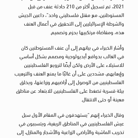
2021، تم تسجيل أكثر من 210 حادثة عنف من قبل
المستوطنين، مع مقتل فلسطيني واحد”، داعين الجيش
والشرطة الإسرائيليين إلى التحقيق في أعمال العنف
هذه، ومقاضاة مرتكبيها بحزم وتصميم.
وأشار الخبراء في بيانهم إلى أن عنف المستوطنين كان
في الغالب بدوافع أيديولوجية ومصمم بشكل أساسي
للاستيلاء على الأرض ولكن أيضًا لترويع الفلسطينيين
وإرهابهم، مشددين على أن غالبًا ما يمنع العنف والترهيب
الفلسطينيين من الوصول إلى أراضيهم وزراعتها، ويخلق
بيئة قسرية تضغط على الفلسطينيين للابتعاد عن مناطق
معينة أو حتى الانتقال.
وقال الخبراء إنهم “يستهدفون في المقام الأول سبل
عيش الفلسطينيين في المناطق الريفية، ويتسببون في
تخريب الماشية والأراضي الزراعية والأشجار والمنازل، إلى