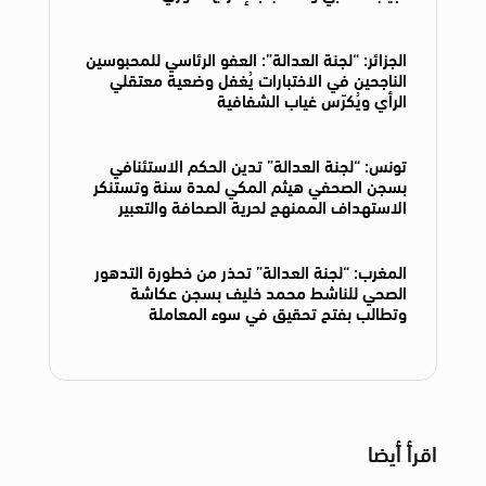
الجزائر: “لجنة العدالة”: العفو الرئاسي للمحبوسين
الناجحين في الاختبارات يُغفل وضعية معتقلي
الرأي ويُكرّس غياب الشفافية
تونس: “لجنة العدالة” تدين الحكم الاستئنافي
بسجن الصحفي هيثم المكي لمدة سنة وتستنكر
الاستهداف الممنهج لحرية الصحافة والتعبير
المغرب: “لجنة العدالة” تحذر من خطورة التدهور
الصحي للناشط محمد خليف بسجن عكاشة
وتطالب بفتح تحقيق في سوء المعاملة
اقرأ أيضا