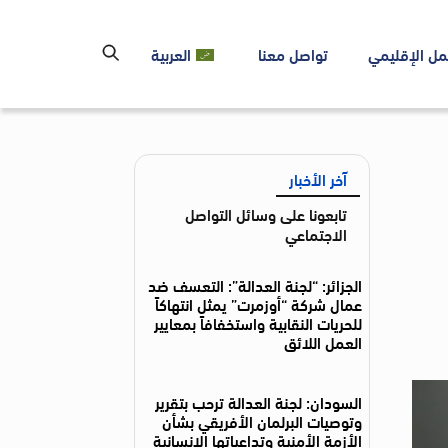
مل الإقليمي
تواصل معنا
العربية
آخر الأخبار
تابعونا على وسائل التواصل
الاجتماعي
الجزائر: “لجنة العدالة”: التعسف ضد
عمال شركة “أوزمرت” يمثل انتهاكاً
للحريات النقابية واستخفافاً بمعايير
العمل اللائق
السودان: لجنة العدالة ترحب بتقرير
وتوصيات البرلمان الأفريقي بشأن
الأزمة الأمنية وتداعياتها الإنسانية