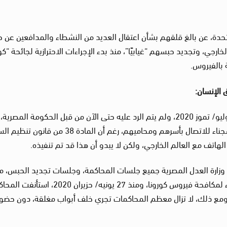
حدة، عن بالغ قلقهم بشأن اعتقال العديد من النشطاء والمدافعين عن 
رجي، وتجديد حبسهم “غيابيًا”، منذ بدء الإجراءات الاحترازية لجائحة “كور
 بالفيروس.
 الإنسان:
وأكد الخبراء في مذكرة نداء عاجل أرسلت في 29 يوليو/ تموز 2020، ولم يتم الرد عليه حتى الآن من قبل الحكومة المصري
مصلحة السجون المصرية لم تنظم تدابير بديلة للسجناء للاتصال بأسرهم ومحاميهم، رغم أن المادة 8
لهاتف مع العالم الخارجي، ولكن لا يبدو أن هذا قد تم تنفيذه.
راء أنه في 15 مارس/ آذار 2020، علقت وزارة العدل المصرية جميع جلسات المحاكمة، وجلسات تجديد الحبس، م
لمدة أسبوعين، لكن تم تمديدها مرارًا وتكرارًا، كإجراء لمكافحة فيروس كورونا، ومنذ 27 يونيه/ حزيران 2020، اس
 ومع ذلك، لا تزال معظم المحاكمات تجري خلف أبواب مغلقة، دون حضور