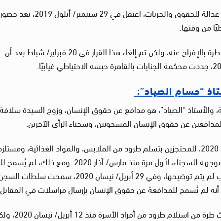
وهو مدافع عن حقوق الإنسان، ومحام ومدير مركز عدالة للحقوق والحريات، اعتقل في 29 سبتمبر/ أيلول 2019
ًا من وقتها.
وفي 18 فبراير/ شباط 2020، أمرت محكمة جنايات طرة بالإفراج عنه، ولكن تم إلغاء هذا القرار في 20 فبراير/ شباط بعد أن
الأستاذ “الصياد”، هو مدافع عن حقوق الإنسان، وزوج السيدة سلافة
دافعين عن حقوق الإنسان المسجونين، وسجناء الرأي الآخرين.
سمحت سلطات سجن القناطر في 12 أبريل/ نيسان 2020، للمحتجزين بتسلم طرود من الملابس، والمواد الغذائية، ومست
النظافة الشخصية، والرسائل، والوجبات الساخنة الموجهة للسجناء، لأول مرة منذ مارس/ آذار 2020. ومع
“سلافة مجدي” في البداية باستلام الطرود لأسباب لم يتم توضيحها، وفي 29 أبريل/ نيسان 2020، سمحت سلطات الس
 أنه لم يُسمح للمدافعة عن حقوق الإنسان بإرسال مراسلات في المقابل.
بينما تمكن السيد “حسام” المحتجز في سجن مباحث طرة من استلام