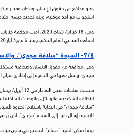
استجواب مع أحد موكليه، ويتم تجديد حبسه احتياطي
استأنف المدعي العام الحكم، ومنذ 5 مايو/ أيار 2020، جددت محكمة الجنايات بالقاهرة حبسه الاحتياطي غيابيًا.
7/8- السيدة “سلافة مجدي”، والاستاذ “حسام الصياد”:
وهي مدافعة عن حقوق الإنسان وصحافية مستقلة، و
مجدي، وعمل معها في الدعوة إلى إطلاق سراح الم
للأسرة بإرسال طرد إلى السيدة “مجدي”، لكن يُزعم