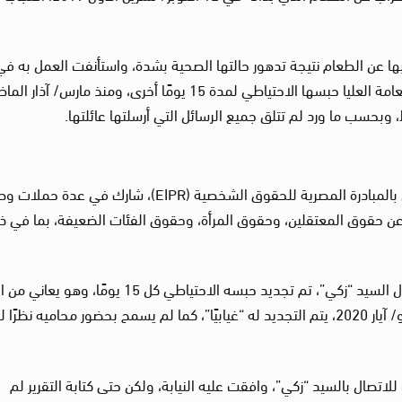
ديسمبر/ كانون الأول 2019، عندما جددت النيابة العامة العليا حبسها الاحتياطي لمدة 15 يومًا أخرى، ومنذ مارس/ آذ
 وبحسب ما ورد لم تتلق جميع الرسائل التي أرسلتها عائلتها.
وهو باحث في العلوم الاجتماعية، وحقوق الإنسان بالمبادرة المصرية للحقوق الشخصية (EIPR)، شارك في عد
عن حقوق المعتقلين، وحقوق المرأة، وحقوق الفئات الضعيفة، بما في 
منذ 8 فبراير/ شباط 2020، وهو اليوم التالي لاعتقال السيد “زكي”، تم تجديد حبسه الاحتياطي كل 15 يومًا، 
ومعرض أكثر للإصابة بفيروس “كورونا”، ومنذ 5 مايو/ آيار 2020، يتم التجديد له “غيابيًا”، كما لم يسمح بحضور محاميه نظ
تصال بالسيد “زكي”، وافقت عليه النيابة، ولكن حتى كتابة التقرير لم