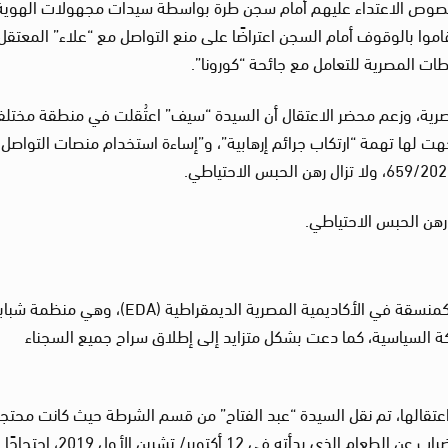
بخصوص الاعتداء عليهم أمام سجن طرة بواسطة سيدات مجهولات الهوية
اموا بالوقوف أمام السجن اعتراضًا على منع التواصل مع “علاء” المعتقل
لطات المصرية للتعامل مع جائحة “كورونا”.
صرية، وزعم محضر الاعتقال أن السيدة “سيف” اعتُقلت في منطقة مختلف
جهت لها تهمة “ارتكاب جرائم إرهابية”، و”إساءة استخدام منصات التواصل
وهي مدافعة عن حقوق الإنسان وصحفية، عملت كمنسقة في الأكاديمية المصرية الديمقراطية (EDA)، وهي م
كة السياسية، كما دعت بشكل متزايد إلى إطلاق سراح جميع السجناء
لأول 2019، بعد يومين من اعتقالها، تم نقل السيدة “عبد الفتاح” من قسم الشرطة حيث كانت محتج
بالقاهرة إلى سجن القناطر للنساء، حيث واصلت الإضراب عن الطعام الذي بدأته في 12 أك