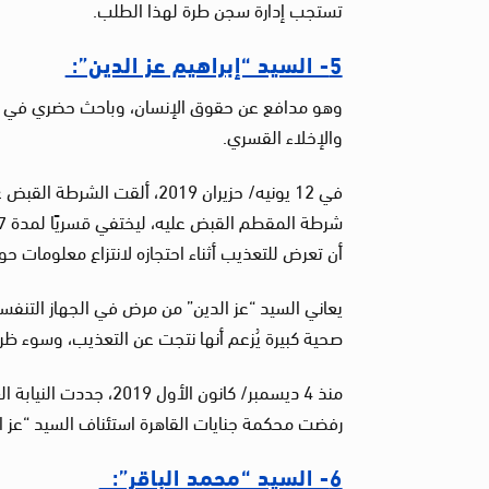
تستجب إدارة سجن طرة لهذا الطلب.
5- السيد “إبراهيم عز الدين”:
والإخلاء القسري.
في 12 يونيه/ حزيران 2019، أ
أن تعرض للتعذيب أثناء احتجازه لانتزاع معلومات ح
يعاني السيد “عز الدين” من مرض في الجهاز التنفس
صحية كبيرة يُزعم أنها نتجت عن التعذيب، وسوء ظر
رفضت محكمة جنايات القاهرة استئناف السيد “عز الد
6- السيد “محمد الباقر”: