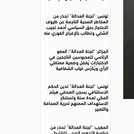
تونس: “لجنة العدالة” تحذر من
المخاطر الصحية الناجمة عن ظروف
الاحتجاز بحق السياسي أحمد نجيب
الشابي وتطالب بالإفراج الفوري عنه
الجزائر: “لجنة العدالة”: العفو
الرئاسي للمحبوسين الناجحين في
الاختبارات يُغفل وضعية معتقلي
الرأي ويُكرّس غياب الشفافية
تونس: “لجنة العدالة” تدين الحكم
الاستئنافي بسجن الصحفي هيثم
المكي لمدة سنة وتستنكر
الاستهداف الممنهج لحرية الصحافة
والتعبير
المغرب: “لجنة العدالة” تحذر من
خطورة التدهور الصحي للناشط