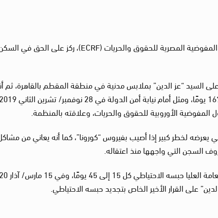
وهو مدافع عن حقوق الإنسان، وباحث حضري في المفوضية المصرية للحقوق والحريات (ECRF)، ركز على الحق في الس
لقت الشرطة القبض على السيد “عز الدين” بملابس مدنية في منطقة المقطم بالقاهرة، ثم 
ول المفوضية الأوروبية للحقوق والحريات، وعلاقته بالمنظمة.
ي يعرضه لخطر كبير إذا أصيب بفيروس “كورونا”، كما أنه يعاني من مشاكل
وف السجن التي واجهها منذ اعتقاله.
ين” على القرار الأخير الخاص بتجديد حبسه الاحتياطي.