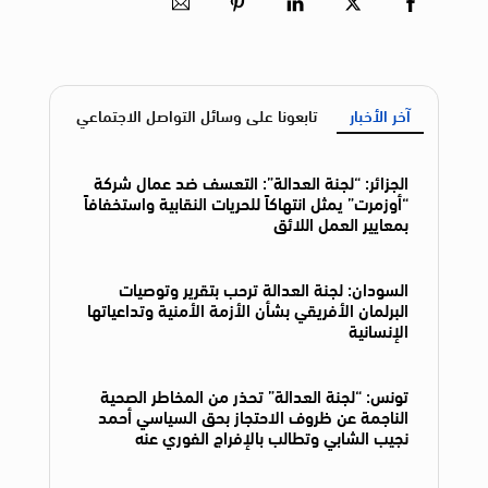
آخر الأخبار
تابعونا على وسائل التواصل الاجتماعي
الجزائر: “لجنة العدالة”: التعسف ضد عمال شركة
“أوزمرت” يمثل انتهاكاً للحريات النقابية واستخفافاً
بمعايير العمل اللائق
السودان: لجنة العدالة ترحب بتقرير وتوصيات
البرلمان الأفريقي بشأن الأزمة الأمنية وتداعياتها
الإنسانية
تونس: “لجنة العدالة” تحذر من المخاطر الصحية
الناجمة عن ظروف الاحتجاز بحق السياسي أحمد
نجيب الشابي وتطالب بالإفراج الفوري عنه