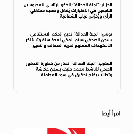
الجزائر: “لجنة العدالة”: العفو الرئاسي للمحبوسين
الناجحين في الاختبارات يُغفل وضعية معتقلي
الرأي ويُكرّس غياب الشفافية
تونس: “لجنة العدالة” تدين الحكم الاستئنافي
بسجن الصحفي هيثم المكي لمدة سنة وتستنكر
الاستهداف الممنهج لحرية الصحافة والتعبير
المغرب: “لجنة العدالة” تحذر من خطورة التدهور
الصحي للناشط محمد خليف بسجن عكاشة
وتطالب بفتح تحقيق في سوء المعاملة
اقرأ أيضا