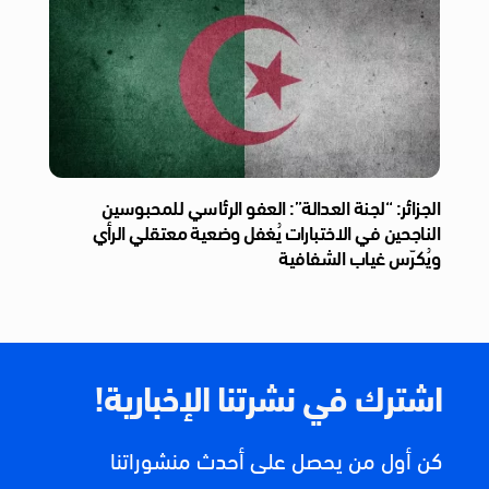
الجزائر: “لجنة العدالة”: العفو الرئاسي للمحبوسين
الناجحين في الاختبارات يُغفل وضعية معتقلي الرأي
ويُكرّس غياب الشفافية
اشترك في نشرتنا الإخبارية!
كن أول من يحصل على أحدث منشوراتنا