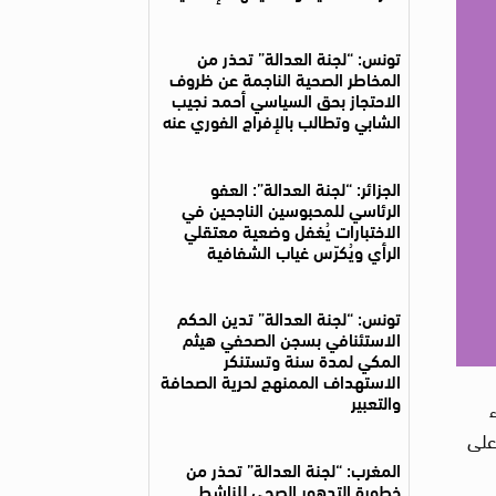
تونس: “لجنة العدالة” تحذر من
المخاطر الصحية الناجمة عن ظروف
الاحتجاز بحق السياسي أحمد نجيب
الشابي وتطالب بالإفراج الفوري عنه
الجزائر: “لجنة العدالة”: العفو
الرئاسي للمحبوسين الناجحين في
الاختبارات يُغفل وضعية معتقلي
الرأي ويُكرّس غياب الشفافية
تونس: “لجنة العدالة” تدين الحكم
الاستئنافي بسجن الصحفي هيثم
المكي لمدة سنة وتستنكر
الاستهداف الممنهج لحرية الصحافة
والتعبير
س بتاريخ 22 فيفري 2026 على
المغرب: “لجنة العدالة” تحذر من
خطورة التدهور الصحي للناشط