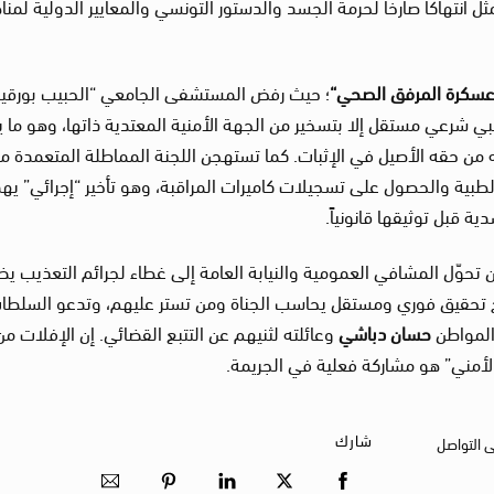
 انتهاكاً صارخاً لحرمة الجسد والدستور التونسي والمعايير الدولية لمن
سكرة المرفق الصحي
“
؛ حيث رفض المستشفى الجامعي “الحبيب بورقيب
شرعي مستقل إلا بتسخير من الجهة الأمنية المعتدية ذاتها، وهو ما ي
من حقه الأصيل في الإثبات. كما تستهجن اللجنة المماطلة المتعمدة م
 الطبية والحصول على تسجيلات كاميرات المراقبة، وهو تأخير “إجرائي” ي
ة قبل توثيقها قانونياً.
 تحوّل المشافي العمومية والنيابة العامة إلى غطاء لجرائم التعذيب ي
ح تحقيق فوري ومستقل يحاسب الجناة ومن تستر عليهم، وتدعو السلطا
المواطن
حسان دباشي
وعائلته لثنيهم عن التتبع القضائي. إن الإفلات من
الأمني” هو مشاركة فعلية في الجريمة.
شارك
ى التواصل