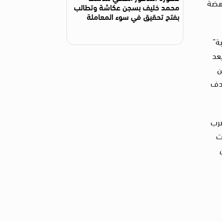
اهضة
محمد خليف بسجن عكاشة وتطالب
بفتح تحقيق في سوء المعاملة
ة”
عد
ن
هدف
ضرب
ت