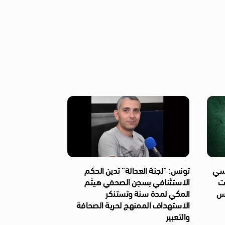
ئاسي
تونس: “لجنة العدالة” تدين الحكم
ات
الاستئنافي بسجن الصحفي هيثم
ّس
المكي لمدة سنة وتستنكر
الاستهداف الممنهج لحرية الصحافة
والتعبير