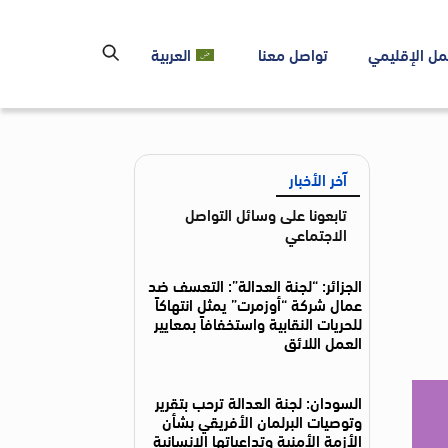
مل الإقليمي
تواصل معنا
العربية
آخر الأخبار
تابعونا على وسائل التواصل
الاجتماعي
الجزائر: “لجنة العدالة”: التعسف ضد
عمال شركة “أوزمرت” يمثل انتهاكاً
للحريات النقابية واستخفافاً بمعايير
العمل اللائق
السودان: لجنة العدالة ترحب بتقرير
وتوصيات البرلمان الأفريقي بشأن
الأزمة الأمنية وتداعياتها الإنسانية