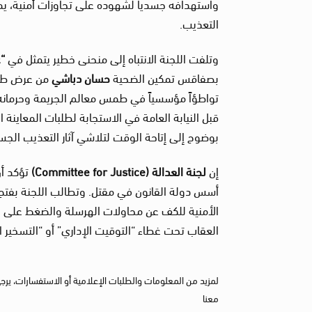
واستهدافه جسدياً لشهوده على تجاوزات أمنية، يمثل
التعذيب.
وتلفت اللجنة الانتباه إلى منحنى خطير يتمثل في
“
ع
بصفاقس تمكين الضحية
حسان دباشي
من عرض طبي 
تواطؤاً مؤسسياً في طمس معالم الجريمة وحرمانه 
قبل النيابة العامة في الاستجابة لطلبات المعاينة
بوضوح إلى إتاحة الوقت لتلاشي آثار التعذيب الجسدي
إن
لجنة العدالة
(Committee for Justice)
تؤكد أن
أسس دولة القانون في مقتل. وتطالب اللجنة بفت
الأمنية للكف عن محاولات الهرسلة والضغط على 
العقاب تحت غطاء “التوقيت الإداري” أو “التسخير 
لمزيد من المعلومات والطلبات الإعلامية أو الاستفسارات، يرج
معنا