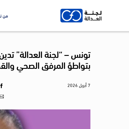
Ski
t
من ن
conten
تونس – “لجنة العدالة” تد
بتواطؤ المرفق الصحي والق
7
أبريل
2026