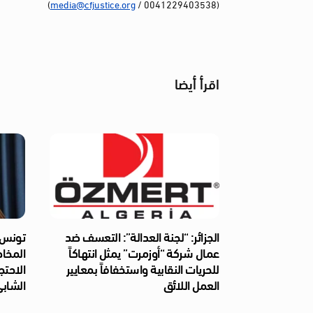
)
media@cfjustice.org
(0041229403538 /
اقرأ أيضا
الجزائر: “لجنة العدالة”: التعسف ضد
تونس: 
عمال شركة “أوزمرت” يمثل انتهاكاً
المخا
للحريات النقابية واستخفافاً بمعايير
الاحتج
العمل اللائق
الشابي