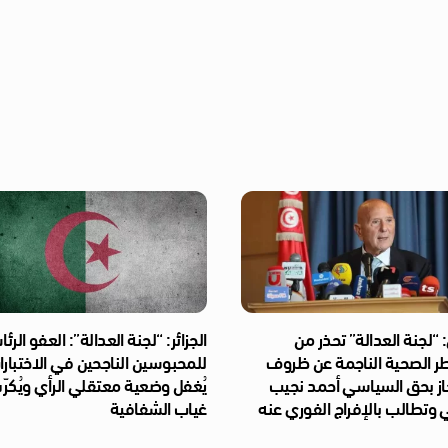
“لجنة العدالة” تحذر من
الجزائر: “لجنة العدالة”: العفو الر
طر الصحية الناجمة عن ظروف
للمحبوسين الناجحين في الاختبار
از بحق السياسي أحمد نجيب
يُغفل وضعية معتقلي الرأي ويُكر
 وتطالب بالإفراج الفوري عنه
غياب الشفافية