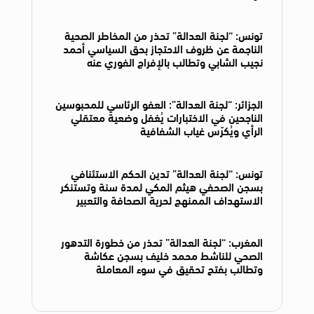
تونس: “لجنة العدالة” تحذر من المخاطر الصحية
الناجمة عن ظروف الاحتجاز بحق السياسي أحمد
نجيب الشابي وتطالب بالإفراج الفوري عنه
الجزائر: “لجنة العدالة”: العفو الرئاسي للمحبوسين
الناجحين في الاختبارات يُغفل وضعية معتقلي
الرأي ويُكرّس غياب الشفافية
تونس: “لجنة العدالة” تدين الحكم الاستئنافي
بسجن الصحفي هيثم المكي لمدة سنة وتستنكر
الاستهداف الممنهج لحرية الصحافة والتعبير
المغرب: “لجنة العدالة” تحذر من خطورة التدهور
الصحي للناشط محمد خليف بسجن عكاشة
وتطالب بفتح تحقيق في سوء المعاملة