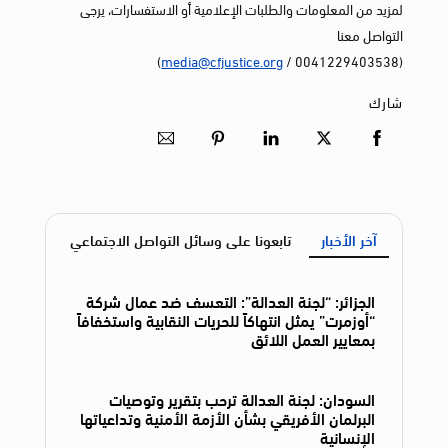
لمزيد من المعلومات والطلبات الإعلامية أو الاستفسارات، يرجى
التواصل معنا
)
media@cfjustice.org
(0041229403538 /
شارك
آخر الأخبار
تابعونا على وسائل التواصل الاجتماعي
الجزائر: “لجنة العدالة”: التعسف ضد عمال شركة
“أوزمرت” يمثل انتهاكاً للحريات النقابية واستخفافاً
بمعايير العمل اللائق
السودان: لجنة العدالة ترحب بتقرير وتوصيات
البرلمان الأفريقي بشأن الأزمة الأمنية وتداعياتها
الإنسانية