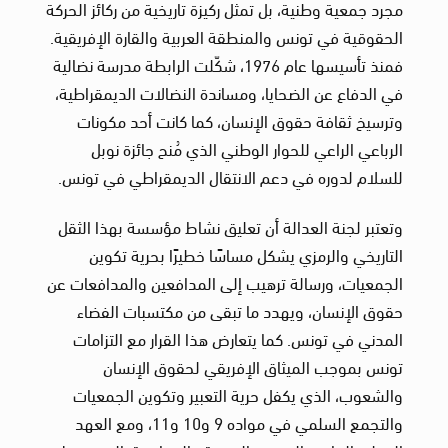
مجرد جمعية وطنية، بل تمثل ركيزة تاريخية من ركائز الحركة
الحقوقية في تونس والمنطقة العربية والقارة الإفريقية.
فمنذ تأسيسها عام 1976، شكّلت الرابطة مدرسة نضالية
في الدفاع عن الضحايا، ومساندة النضالات الديمقراطية،
وترسيخ ثقافة حقوق الإنسان، كما كانت أحد مكونات
الرباعي الراعي للحوار الوطني الذي مُنح جائزة نوبل
للسلام لدوره في دعم الانتقال الديمقراطي في تونس.
وتعتبر لجنة العدالة أن تعليق نشاط مؤسسة بهذا الثقل
التاريخي والرمزي يشكل مساسًا خطيرًا بحرية تكوين
الجمعيات، ورسالة ترهيب إلى المدافعين والمدافعات عن
حقوق الإنسان، ويهدد ما تبقى من مكتسبات الفضاء
المدني في تونس. كما يتعارض هذا القرار مع التزامات
تونس بموجب الميثاق الإفريقي لحقوق الإنسان
والشعوب، الذي يكفل حرية التعبير وتكوين الجمعيات
والتجمع السلمي في مواده 9 و10 و11، ومع العهد