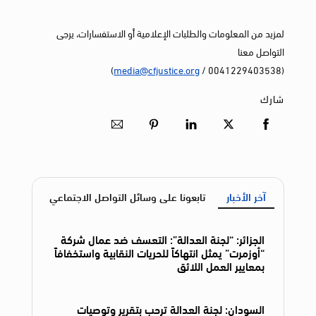
لمزيد من المعلومات والطلبات الإعلامية أو الاستفسارات، يرجى
التواصل معنا
)
media@cfjustice.org
(0041229403538 /
شارك
آخر الأخبار
تابعونا على وسائل التواصل الاجتماعي
الجزائر: “لجنة العدالة”: التعسف ضد عمال شركة
“أوزمرت” يمثل انتهاكاً للحريات النقابية واستخفافاً
بمعايير العمل اللائق
السودان: لجنة العدالة ترحب بتقرير وتوصيات