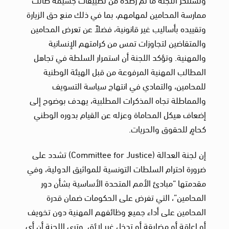
ممارسة المحامين لمهامهم، بما في ذلك منع حق الزيارة
وتقييده بأساليب غير قانونية، فضلاً عن تعرض المحامين
والمتقاضين لتجاوزات تمس من كرامتهم الإنسانية
والمهنية. وتؤكد اللجنة أن استمرار السلطة في تجاهل
المطالب المهنية المرفوعة من قبل الهيئة الوطنية
للمحامين، والتمادي في انتهاج سياسة التسويف
والمماطلة تجاه المذكرات المطلبية، يهدف بوضوح إلى
إضعاف هيكل المحاماة وعزله عن القيام بدوره الوطني
كحامٍ للحقوق والحريات.
إن لجنة العدالة (Committee for Justice) تشدد على
ضرورة احترام السلطات التونسية للمواثيق الدولية، وفي
مقدمتها “مبادئ الأمم المتحدة الأساسية بشأن دور
المحامين”، التي تفرض على الحكومات ضمان قدرة
المحامين على أداء جميع وظائفهم المهنية دون تخويف
أو إعاقة أو مضايقة أو تدخل غير لائق. وترى اللجنة أن أي