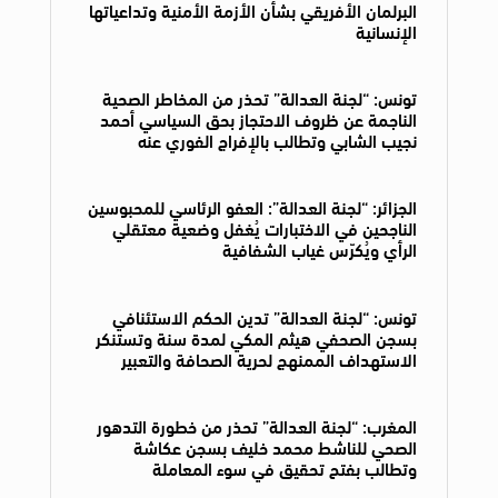
البرلمان الأفريقي بشأن الأزمة الأمنية وتداعياتها
الإنسانية
تونس: “لجنة العدالة” تحذر من المخاطر الصحية
الناجمة عن ظروف الاحتجاز بحق السياسي أحمد
نجيب الشابي وتطالب بالإفراج الفوري عنه
الجزائر: “لجنة العدالة”: العفو الرئاسي للمحبوسين
الناجحين في الاختبارات يُغفل وضعية معتقلي
الرأي ويُكرّس غياب الشفافية
تونس: “لجنة العدالة” تدين الحكم الاستئنافي
بسجن الصحفي هيثم المكي لمدة سنة وتستنكر
الاستهداف الممنهج لحرية الصحافة والتعبير
المغرب: “لجنة العدالة” تحذر من خطورة التدهور
الصحي للناشط محمد خليف بسجن عكاشة
وتطالب بفتح تحقيق في سوء المعاملة