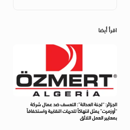
اقرأ أيضا
الجزائر: “لجنة العدالة”: التعسف ضد عمال شركة
“أوزمرت” يمثل انتهاكاً للحريات النقابية واستخفافاً
بمعايير العمل اللائق