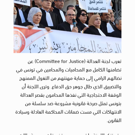
تعرب لجنة العدالة (Committee for Justice) عن
تضامنها الكامل مع المحاميات والمحامين في تونس في
نضالهم الرامي إلى حماية مهنتهم من التغول الممنهج
والتضييق الذي طال جوهر حق الدفاع. وترى اللجنة أن
الوقفة الاحتجاجية التي نفذها المحامون بقصر العدالة
بتونس تمثل صرخة قانونية مشروعة ضد سلسلة من
الانتهاكات التي مست ضمانات المحاكمة العادلة وسيادة
القانون.
وتستنكر اللجنة ما تم رصده من تضييقات جسيمة طالت