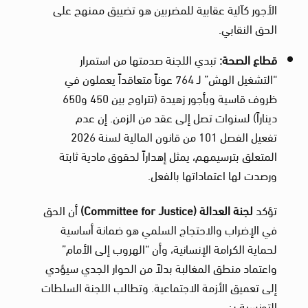
الأجور كآلية عقابية للمضربين هو تضييق ممنهج على
الحق النقابي.
قطاع الصحة
:
تبدي اللجنة صدمتها من استمرار
“التشغيل الهش” لـ 764 عوناً متعاقداً يعملون في
ظروف قاسية وبأجور زهيدة (تتراوح بين 450 و650
ديناراً) لسنوات تصل إلى عقد من الزمن. إن عدم
تفعيل الفصل 101 من قانون المالية لسنة 2026
المتعلق بترسيمهم، يمثل إهداراً لحقوق مادية ثابتة
ورصدت لها اعتماداتها بالفعل.
تؤكد
لجنة العدالة
(Committee for Justice)
أن الحق
في الإضراب والاحتجاج السلمي هو ضمانة أساسية
لحماية الكرامة الإنسانية، وأن “الهروب إلى الأمام”
واعتماد منطق المغالبة بدلاً من الحوار الجدي سيؤدي
إلى تعميق الأزمة الاجتماعية. وتطالب اللجنة السلطات
التونسية بـ: