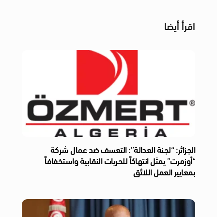
اقرأ أيضا
الجزائر: “لجنة العدالة”: التعسف ضد عمال شركة
“أوزمرت” يمثل انتهاكاً للحريات النقابية واستخفافاً
بمعايير العمل اللائق