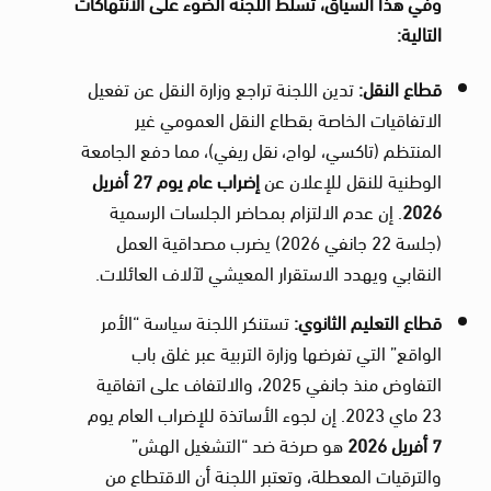
وفي هذا السياق، تسلط اللجنة الضوء على الانتهاكات
التالية
:
قطاع النقل
:
تدين اللجنة تراجع وزارة النقل عن تفعيل
الاتفاقيات الخاصة بقطاع النقل العمومي غير
المنتظم (تاكسي، لواج، نقل ريفي)، مما دفع الجامعة
الوطنية للنقل للإعلان عن
إضراب عام يوم 27 أفريل
2026
. إن عدم الالتزام بمحاضر الجلسات الرسمية
(جلسة 22 جانفي 2026) يضرب مصداقية العمل
النقابي ويهدد الاستقرار المعيشي لآلاف العائلات.
قطاع التعليم الثانوي
:
تستنكر اللجنة سياسة “الأمر
الواقع” التي تفرضها وزارة التربية عبر غلق باب
التفاوض منذ جانفي 2025، والالتفاف على اتفاقية
23 ماي 2023. إن لجوء الأساتذة للإضراب العام يوم
7
أفريل 2026
هو صرخة ضد “التشغيل الهش”
والترقيات المعطلة، وتعتبر اللجنة أن الاقتطاع من