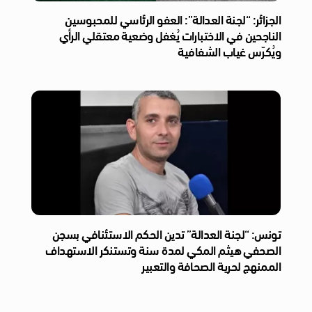
الجزائر: “لجنة العدالة”: العفو الرئاسي للمحبوسين
الناجحين في الاختبارات يُغفل وضعية معتقلي الرأي
ويُكرّس غياب الشفافية
تونس: “لجنة العدالة” تدين الحكم الاستئنافي بسجن
الصحفي هيثم المكي لمدة سنة وتستنكر الاستهداف
الممنهج لحرية الصحافة والتعبير