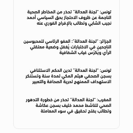
تونس: “لجنة العدالة” تحذر من المخاطر الصحية
الناجمة عن ظروف الاحتجاز بحق السياسي أحمد
نجيب الشابي وتطالب بالإفراج الفوري عنه
الجزائر: “لجنة العدالة”: العفو الرئاسي للمحبوسين
الناجحين في الاختبارات يُغفل وضعية معتقلي
الرأي ويُكرّس غياب الشفافية
تونس: “لجنة العدالة” تدين الحكم الاستئنافي
بسجن الصحفي هيثم المكي لمدة سنة وتستنكر
الاستهداف الممنهج لحرية الصحافة والتعبير
المغرب: “لجنة العدالة” تحذر من خطورة التدهور
الصحي للناشط محمد خليف بسجن عكاشة
وتطالب بفتح تحقيق في سوء المعاملة