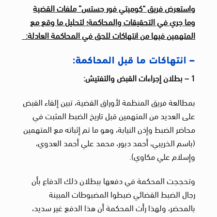
واستعرض فريق “كوميتي فور جستس” ملفات القضية
وما جري في التحقيقات والمحاكمة؛ لتحليل ما وقع مع
المتهمين فيها من انتهاكات للحق في المحاكمة العادلة
:
– انتهاكات ما قبل المحاكمة:
1 – بطلان إجراءات القبض والتفتيش:
بمطالعة فريق المنظمة لأوراق القضية، تبين إلقاء القبض
على العديد من المتهمين قبل تاريخ الضبط المثبت في
محاضر الضبط وإذن النيابة، وهو ما تم إثباته مع المتهمين
(باسم الخريبي، أحمد دبور، محمد علي أحمد العدوي،
وإسلام علي مكاوي).
وتحججت المحكمة في دفعها ببطلان ذلك الدفاع بأن
رجال الضبط القضائي ضبطوا المضبوطات المبينة
بالمحضر، ولهذا رأت المحكمة أن هذا الدفع غير سديد،