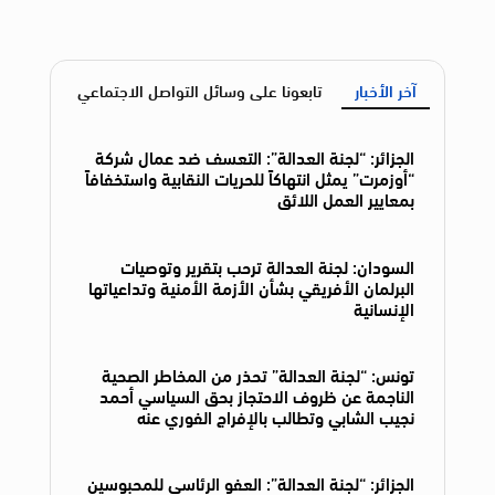
آخر الأخبار
تابعونا على وسائل التواصل الاجتماعي
الجزائر: “لجنة العدالة”: التعسف ضد عمال شركة
“أوزمرت” يمثل انتهاكاً للحريات النقابية واستخفافاً
بمعايير العمل اللائق
السودان: لجنة العدالة ترحب بتقرير وتوصيات
البرلمان الأفريقي بشأن الأزمة الأمنية وتداعياتها
الإنسانية
تونس: “لجنة العدالة” تحذر من المخاطر الصحية
الناجمة عن ظروف الاحتجاز بحق السياسي أحمد
نجيب الشابي وتطالب بالإفراج الفوري عنه
الجزائر: “لجنة العدالة”: العفو الرئاسي للمحبوسين