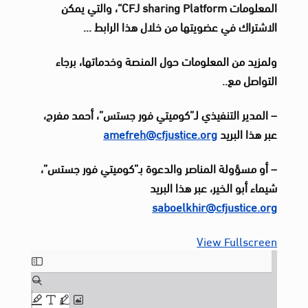
المعلومات
CFJ sharing Platform“
، والتي يمكن
الاشتراك في عضويتها من خلال هذا الرابط
…
ولمزيد من المعلومات حول المنصة وخدماتها، برجاء
التواصل مع
..
–
المدير التنفيذي لـ”كوميتي فور جستس”، أحمد مفرح،
عبر هذا البريد
amefreh@cfjustice.org
– أو مسؤولة المناصر والدعوة بـ”كوميتي فور جستس”،
شيماء أبو الخير، عبر هذا البريد
saboelkhir@cfjustice.org
View Fullscreen
Skip
to
PDF