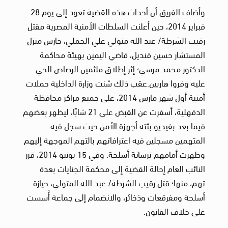
وأضاف الفريق أن أحداث هذه القضية تعود إلى يوم 28
فبراير 2014، حين أعلنت السلطات الأمنية المصرية مقتل
رقيب الشرطة/ عبد الله متولي علي الحملي، حارس منزل
المستشار حسين قنديل، قاضي اليمين بهيئة محاكمة
الدكتور محمد مرسي؛ إثر إطلاق ملثمين الرصاص الحي
عليه وفروا هاربين.عقب ذلك شنت وزارة الداخلية حملات
أمنية أول شهر مارس 2014، على جميع مراكز محافظة
الدقهلية، أسفرت عن القبض على 21 شابًا، ليظهر بعضهم
فيما بعد بفيديو بثته أجهزة الأمن حيث سجل فيه
المتهمين مسجلين فيه اعترافاتهم بالتهم الموجهة إليهم
وظهرت أمامهم ترسانة أسلحة. وفي 15 يونيو 2014، قرر
النائب العام إحالة القضية إلى محكمة الجنايات بعدة
تهم، منها؛ قتل رقيب الشرطة/ عبد الله المتولي، حيازة
أسلحة ومفرقعات وذخائر، والانضمام إلى جماعة أُسست
على خلاف القانون.