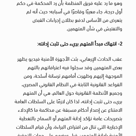
وهو ما رد عليه فريق المنظمة بأن رد المحكمة في حكم
أول درجة، جاء معيبًا وقاصرًا في أسبابه؛ حيث أنه لم
يتعرض من الأساس لدفع بطلان إجراءات القبض
والتفتيش في شأن المتهمين.
2- انتهاك مبدأ المتهم بريء حتى تثبت إدانته:
عقب الحادث الإرهابي، بثت الأجهزة الأمنية فيديو يظهر
بعض المتهمين وقد سجلوا فيه اعترافاتهم بالتهم
الموجهة إليهم وظهرت أمامهم ترسانة أسلحة، ومن
القواعد القانونية الثابتة في النظام القانوني المصري،
وجميع الأنظمة القانونية حول العالم، هي أن المتهم
بريء حتى تثبت إدانته، لذا كان لازمًا على السلطات العامة
الامتناع عن إصدار أحكام مسبقة عن محاكمة ما كالإدلاء
بتصريحات عامة تؤكد إدانة المتهم أو السماح بالتغطية
الإخبارية التي تنال من افتراض البراءة، وأن قيام السلطات
الأمنية بإدانة المتهمين قبل عرضهم على جهات التحقيق