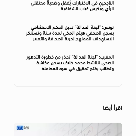
الناجحين في الاختبارات يُغفل وضعية معتقلي
الرأي ويُكرّس غياب الشفافية
تونس: “لجنة العدالة” تدين الحكم الاستئنافي
بسجن الصحفي هيثم المكي لمدة سنة وتستنكر
الاستهداف الممنهج لحرية الصحافة والتعبير
المغرب: “لجنة العدالة” تحذر من خطورة التدهور
الصحي للناشط محمد خليف بسجن عكاشة
وتطالب بفتح تحقيق في سوء المعاملة
اقرأ أيضا