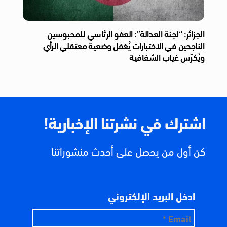
الجزائر: “لجنة العدالة”: العفو الرئاسي للمحبوسين
الناجحين في الاختبارات يُغفل وضعية معتقلي الرأي
ويُكرّس غياب الشفافية
اشترك في نشرتنا الإخبارية!
كن أول من يحصل على أحدث منشوراتنا
ادخل البريد الإلكتروني