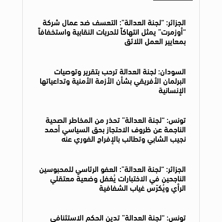
الجزائر: “لجنة العدالة”: التعسف ضد عمال شركة
“أوزمرت” يمثل انتهاكاً للحريات النقابية واستخفافاً
بمعايير العمل اللائق
السودان: لجنة العدالة ترحب بتقرير وتوصيات
البرلمان الأفريقي بشأن الأزمة الأمنية وتداعياتها
الإنسانية
تونس: “لجنة العدالة” تحذر من المخاطر الصحية
الناجمة عن ظروف الاحتجاز بحق السياسي أحمد
نجيب الشابي وتطالب بالإفراج الفوري عنه
الجزائر: “لجنة العدالة”: العفو الرئاسي للمحبوسين
الناجحين في الاختبارات يُغفل وضعية معتقلي
الرأي ويُكرّس غياب الشفافية
تونس: “لجنة العدالة” تدين الحكم الاستئنافي