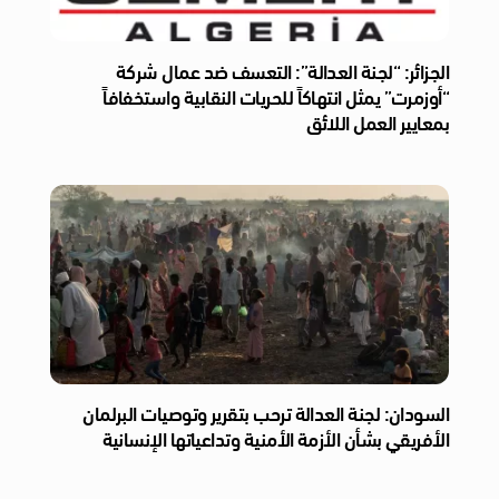
الجزائر: “لجنة العدالة”: التعسف ضد عمال شركة
“أوزمرت” يمثل انتهاكاً للحريات النقابية واستخفافاً
بمعايير العمل اللائق
السودان: لجنة العدالة ترحب بتقرير وتوصيات البرلمان
الأفريقي بشأن الأزمة الأمنية وتداعياتها الإنسانية