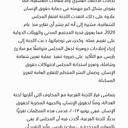
يقوض بشكل كبير مهمته في حماية حقوق الإنسان.
علاوة على ذلك، انتقدت اللجنة افتقار المجلس
للشفافية، مشيرة إلى أنه لم ينشر أي تقارير منذ عام
2020، مما يعوق قدرة المجتمع المدني والهيئات الدولية
على تقييم عمله. وكجزء من توصياتها، دعت اللجنة إلى
إجراء إصلاحات جوهرية لجعل المجلس متوافقًا مع مبادئ
باريس، مع التأكيد على ضرورة تنفيذ عملية تعيين شفافة
وشاملة، وتعزيز استجابة المجلس لانتهاكات حقوق
الإنسان، وضمان النشر المنتظم للتقارير العامة لتعزيز
المساءلة.
يتماشى قرار اللجنة الفرعية مع المخاوف التي أثارتها لجنة
العدالة، ومنّا لحقوق الإنسان، والجبهة المصرية لحقوق
الإنسان. ففي يونيو ٢٠٢٣، قدمت هذه المنظمات تقريرًا
بديلًا للجنة الفرعية، أكدت فيه أن المجلس لا يفي
بالمعايير المحددة في مبادئ باريس. وأبرز التقرير أن