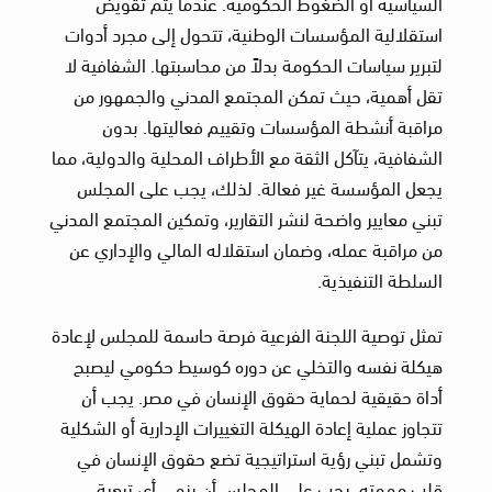
السياسية أو الضغوط الحكومية. عندما يتم تقويض
استقلالية المؤسسات الوطنية، تتحول إلى مجرد أدوات
لتبرير سياسات الحكومة بدلاً من محاسبتها. الشفافية لا
تقل أهمية، حيث تمكن المجتمع المدني والجمهور من
مراقبة أنشطة المؤسسات وتقييم فعاليتها. بدون
الشفافية، يتآكل الثقة مع الأطراف المحلية والدولية، مما
يجعل المؤسسة غير فعالة. لذلك، يجب على المجلس
تبني معايير واضحة لنشر التقارير، وتمكين المجتمع المدني
من مراقبة عمله، وضمان استقلاله المالي والإداري عن
السلطة التنفيذية.
تمثل توصية اللجنة الفرعية فرصة حاسمة للمجلس لإعادة
هيكلة نفسه والتخلي عن دوره كوسيط حكومي ليصبح
أداة حقيقية لحماية حقوق الإنسان في مصر. يجب أن
تتجاوز عملية إعادة الهيكلة التغييرات الإدارية أو الشكلية
وتشمل تبني رؤية استراتيجية تضع حقوق الإنسان في
قلب مهمته. يجب على المجلس أن ينهي أي تبعية