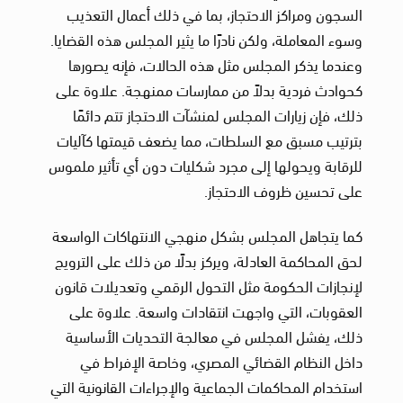
السجون ومراكز الاحتجاز، بما في ذلك أعمال التعذيب
وسوء المعاملة، ولكن نادرًا ما يثير المجلس هذه القضايا.
وعندما يذكر المجلس مثل هذه الحالات، فإنه يصورها
كحوادث فردية بدلاً من ممارسات ممنهجة. علاوة على
ذلك، فإن زيارات المجلس لمنشآت الاحتجاز تتم دائمًا
بترتيب مسبق مع السلطات، مما يضعف قيمتها كآليات
للرقابة ويحولها إلى مجرد شكليات دون أي تأثير ملموس
على تحسين ظروف الاحتجاز.
كما يتجاهل المجلس بشكل منهجي الانتهاكات الواسعة
لحق المحاكمة العادلة، ويركز بدلًا من ذلك على الترويج
لإنجازات الحكومة مثل التحول الرقمي وتعديلات قانون
العقوبات، التي واجهت انتقادات واسعة. علاوة على
ذلك، يفشل المجلس في معالجة التحديات الأساسية
داخل النظام القضائي المصري، وخاصة الإفراط في
استخدام المحاكمات الجماعية والإجراءات القانونية التي