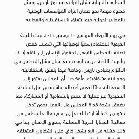
المخاوف الدولية بشأن التزامه بمبادئ باريس، ويمثل
خطوة مهمة نحو ضمان التزام المؤسسات الوطنية
بالمعايير الدولية فيما يتعلق بالاستقلالية والفعالية.
في يوم الأربعاء الموافق ٢٠ نوفمبر ٢٠٢٤، تبنت اللجنة
الفرعية للاعتماد رسميًا توصياتها التي شملت خفض
تصنيف المجلس القومي لحقوق الإنسان إلى الفئة (ب).
وأعربت اللجنة عن مخاوف جدية بشأن فشل المجلس في
الالتزام بمبادئ باريس، وخاصة فيما يتعلق باستقلاليته
وفعاليته وشفافيته. وأوضحت أن المجلس يفتقر إلى
الاستقلالية نظرًا لتعيين أعضائه مباشرة من قبل السلطة
التنفيذية عبر عملية لا تتمتع بالشفافية أو المشاركة، مما
يضعف بشدة قدرة المجلس على العمل بدون تدخل
حكومي. كما أشارت اللجنة إلى عدم فعالية المجلس في
معالجة القضايا الحرجة المتعلقة بحقوق الإنسان، بما في
ذلك فشله في الرد بشكل كافٍ على الشكاوى المتعلقة
بحالات الاختفاء القسري والاعتقالات التعسفية، مما