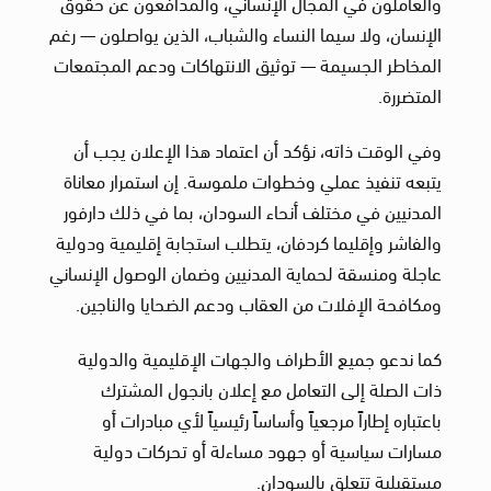
والعاملون في المجال الإنساني، والمدافعون عن حقوق
الإنسان، ولا سيما النساء والشباب، الذين يواصلون — رغم
المخاطر الجسيمة — توثيق الانتهاكات ودعم المجتمعات
المتضررة.
وفي الوقت ذاته، نؤكد أن اعتماد هذا الإعلان يجب أن
يتبعه تنفيذ عملي وخطوات ملموسة. إن استمرار معاناة
المدنيين في مختلف أنحاء السودان، بما في ذلك دارفور
والفاشر وإقليما كردفان، يتطلب استجابة إقليمية ودولية
عاجلة ومنسقة لحماية المدنيين وضمان الوصول الإنساني
ومكافحة الإفلات من العقاب ودعم الضحايا والناجين.
كما ندعو جميع الأطراف والجهات الإقليمية والدولية
ذات الصلة إلى التعامل مع إعلان بانجول المشترك
باعتباره إطاراً مرجعياً وأساساً رئيسياً لأي مبادرات أو
مسارات سياسية أو جهود مساءلة أو تحركات دولية
مستقبلية تتعلق بالسودان.