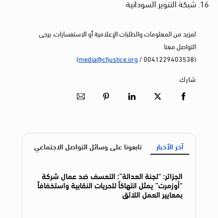
شبكة التنوير السودانية
لمزيد من المعلومات والطلبات الإعلامية أو الاستفسارات، يرجى
التواصل معنا
)
media@cfjustice.org
(0041229403538 /
شارك
آخر الأخبار
تابعونا على وسائل التواصل الاجتماعي
الجزائر: “لجنة العدالة”: التعسف ضد عمال شركة
“أوزمرت” يمثل انتهاكاً للحريات النقابية واستخفافاً
بمعايير العمل اللائق