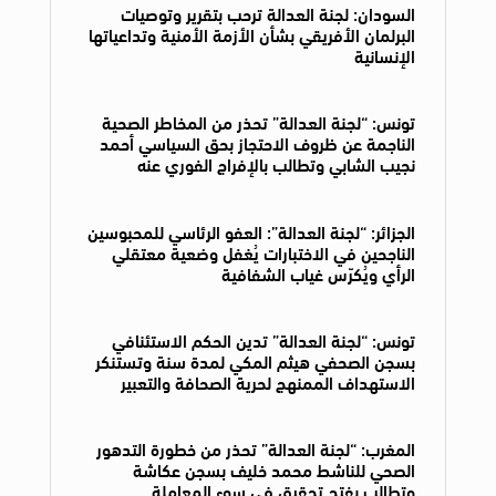
السودان: لجنة العدالة ترحب بتقرير وتوصيات
البرلمان الأفريقي بشأن الأزمة الأمنية وتداعياتها
الإنسانية
تونس: “لجنة العدالة” تحذر من المخاطر الصحية
الناجمة عن ظروف الاحتجاز بحق السياسي أحمد
نجيب الشابي وتطالب بالإفراج الفوري عنه
الجزائر: “لجنة العدالة”: العفو الرئاسي للمحبوسين
الناجحين في الاختبارات يُغفل وضعية معتقلي
الرأي ويُكرّس غياب الشفافية
تونس: “لجنة العدالة” تدين الحكم الاستئنافي
بسجن الصحفي هيثم المكي لمدة سنة وتستنكر
الاستهداف الممنهج لحرية الصحافة والتعبير
المغرب: “لجنة العدالة” تحذر من خطورة التدهور
الصحي للناشط محمد خليف بسجن عكاشة
وتطالب بفتح تحقيق في سوء المعاملة