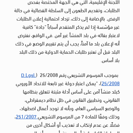
اللجنة الإقليمية، التي هي الجهة المختصة بفحص
الطلبات، وتقديم الطعون إلى السلطة القضائية في حالة
الرفض. بالإضافة إلى ذلك، تزداد احتمالية إعلان الطلبات
غير مؤسَسة إذا لم يذكر المتقدم أسباباً “جادة” كافية
لاعتبار بقائه في بلد المنشأ غير آمن .في الواقع، نفترض
أنه لإعلان بلد ما آمناً، يجب أن يتم تقييم الوضع في ذلك
البلد قبل أن تعتبر طلبات الحماية الدولية من ذلك البلد
بلا أساس.
بموجب المرسوم التشريعي رقم 25/2008 (
D.Lgsl.
25/2008
)، “يمكن اعتبار دولة غير تابعة للاتحاد الأوروبي
كبلد منشأ آمن على أساس أدلة مثبتة تتعلق بنظامها
القانوني، وتطبيق القانون في ظل نظام ديمقراطي،
والوضع السياسي العام، وبأنه لا توجد أعمال اضطهاد،
وذلك وفقًا للمادة 7 من المرسوم التشريعي
251/2007
،
فضلًا عن عدم ارتكاب لا تعذيب أو أشكال أخرى من
المعاملة اللاإنسانية أو المهينة، أو وجود أخطار بسبب