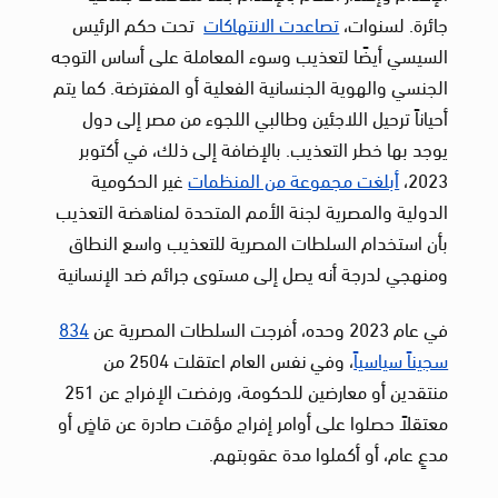
جائرة. لسنوات،
تصاعدت الانتهاكات
تحت حكم الرئيس
السيسي أيضًا لتعذيب وسوء المعاملة على أساس التوجه
الجنسي والهوية الجنسانية الفعلية أو المفترضة. كما يتم
أحياناً ترحيل اللاجئين وطالبي اللجوء من مصر إلى دول
يوجد بها خطر التعذيب. بالإضافة إلى ذلك، في أكتوبر
2023،
أبلغت مجموعة من المنظمات
غير الحكومية
الدولية والمصرية لجنة الأمم المتحدة لمناهضة التعذيب
بأن استخدام السلطات المصرية للتعذيب واسع النطاق
ومنهجي لدرجة أنه يصل إلى مستوى جرائم ضد الإنسانية
في عام 2023 وحده، أفرجت السلطات المصرية عن
834
سجيناً سياسياً
، وفي نفس العام اعتقلت 2504 من
منتقدين أو معارضين للحكومة، ورفضت الإفراج عن 251
معتقلاً حصلوا على أوامر إفراج مؤقت صادرة عن قاضٍ أو
مدعٍ عام، أو أكملوا مدة عقوبتهم.