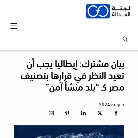
Ski
t
conten
Menu
بيان مشترك: إيطاليا يجب أن
تعيد النظر في قرارها بتصنيف
مصر كـ “بلد منشأ آمن”
5
يونيو
2024