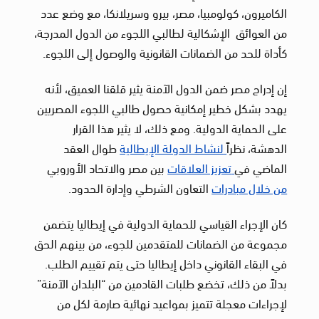
الكاميرون، كولومبيا، مصر، بيرو وسريلانكا، مع وضع عدد
من العوائق الإشكالية لطالبي اللجوء من الدول المدرجة،
كأداة للحد من الضمانات القانونية والوصول إلى اللجوء.
إن إدراج مصر ضمن الدول الآمنة يثير قلقنا العميق، لأنه
يهدد بشكل خطير إمكانية حصول طالبي اللجوء المصريين
على الحماية الدولية. ومع ذلك، لا يثير هذا القرار
الدهشة، نظراً
لنشاط الدولة الإيطالية
طوال العقد
الماضي في
تعزيز العلاقات
بين مصر والاتحاد الأوروبي
من خلال مبادرات
التعاون الشرطي وإدارة الحدود.
كان الإجراء القياسي للحماية الدولية في إيطاليا يتضمن
مجموعة من الضمانات للمتقدمين للجوء، من بينهم الحق
في البقاء القانوني داخل إيطاليا حتى يتم تقييم الطلب.
بدلاً من ذلك، تخضع طلبات القادمين من “البلدان الآمنة”
لإجراءات معجلة تتميز بمواعيد نهائية صارمة لكل من