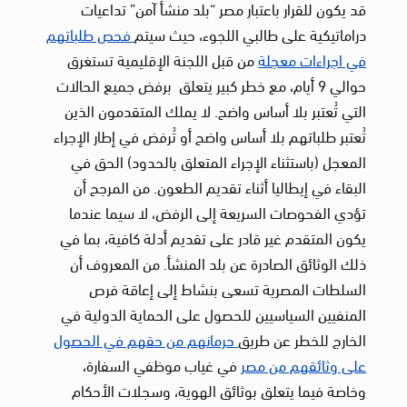
قد يكون للقرار باعتبار مصر “بلد منشأ آمن” تداعيات
دراماتيكية على طالبي اللجوء، حيث سيتم
فحص طلباتهم
في اجراءات معجلة
من قبل اللجنة الإقليمية تستغرق
حوالي 9 أيام، مع خطر كبير يتعلق برفض جميع الحالات
التي تُعتبر بلا أساس واضح. لا يملك المتقدمون الذين
تُعتبر طلباتهم بلا أساس واضح أو تُرفض في إطار الإجراء
المعجل (باستثناء الإجراء المتعلق بالحدود) الحق في
البقاء في إيطاليا أثناء تقديم الطعون. من المرجح أن
تؤدي الفحوصات السريعة إلى الرفض، لا سيما عندما
يكون المتقدم غير قادر على تقديم أدلة كافية، بما في
ذلك الوثائق الصادرة عن بلد المنشأ. من المعروف أن
السلطات المصرية تسعى بنشاط إلى إعاقة فرص
المنفيين السياسيين للحصول على الحماية الدولية في
الخارج للخطر عن طريق
حرمانهم من حقهم في الحصول
على وثائقهم من مصر
في غياب موظفي السفارة،
وخاصة فيما يتعلق بوثائق الهوية، وسجلات الأحكام