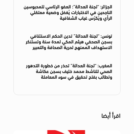
الجزائر: “لجنة العدالة”: العفو الرئاسي للمحبوسين
الناجحين في الاختبارات يُغفل وضعية معتقلي
الرأي ويُكرّس غياب الشفافية
تونس: “لجنة العدالة” تدين الحكم الاستئنافي
بسجن الصحفي هيثم المكي لمدة سنة وتستنكر
الاستهداف الممنهج لحرية الصحافة والتعبير
المغرب: “لجنة العدالة” تحذر من خطورة التدهور
الصحي للناشط محمد خليف بسجن عكاشة
وتطالب بفتح تحقيق في سوء المعاملة
اقرأ أيضا