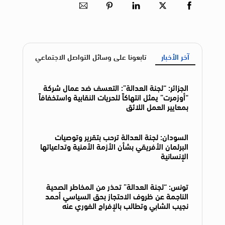
آخر الأخبار
تابعونا على وسائل التواصل الاجتماعي
الجزائر: “لجنة العدالة”: التعسف ضد عمال شركة
“أوزمرت” يمثل انتهاكاً للحريات النقابية واستخفافاً
بمعايير العمل اللائق
السودان: لجنة العدالة ترحب بتقرير وتوصيات
البرلمان الأفريقي بشأن الأزمة الأمنية وتداعياتها
الإنسانية
تونس: “لجنة العدالة” تحذر من المخاطر الصحية
الناجمة عن ظروف الاحتجاز بحق السياسي أحمد
نجيب الشابي وتطالب بالإفراج الفوري عنه