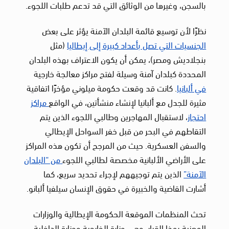
بالسجن، وغيرها من الوثائق التي قد تدعم طلبات اللجوء.
نظرًا لأن توسيع قائمة البلدان الآمنة يؤثر على بعض
الجنسيات التي تصل بأعداد كبيرة إلى إيطاليا
(مثل
بنجلاديش ومصر)، يمكن أن يكون الاعتراف بهذه البلدان
المحددة كبلدان آمنة وسيلة لفتح مراكز معالجة خارجية
في ألبانيا
. كانت قد وقعت حكومة ميلوني مؤخرًا اتفاقية
مثيرة للجدل مع ألبانيا لإنشاء منشأتين، في الواقع
مراكز
احتجاز
، لاستقبال المهاجرين وطالبي اللجوء الذين يتم
التقاطهم في البحر من قبل خفر السواحل الإيطالي
والسفن العسكرية. حيث من المرجح أن تكون هذه المراكز
على الأراضي الألبانية مخصصة لطالبي اللجوء
من “البلدان
الآمنة”
الذين يتم توجيههم لإجراء تحديد سريع، كما
أشارت القاضية والخبيرة في حقوق الإنسان سيلفيا ألبانو.
تحث المنظمات الموقعة الحكومة الإيطالية والوزارات
المعنية بهذا القرار، وهي وزارة الخارجية ووزارة الداخلية