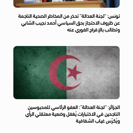
تونس: “لجنة العدالة” تحذر من المخاطر الصحية الناجمة
عن ظروف الاحتجاز بحق السياسي أحمد نجيب الشابي
وتطالب بالإفراج الفوري عنه
الجزائر: “لجنة العدالة”: العفو الرئاسي للمحبوسين
الناجحين في الاختبارات يُغفل وضعية معتقلي الرأي
ويُكرّس غياب الشفافية