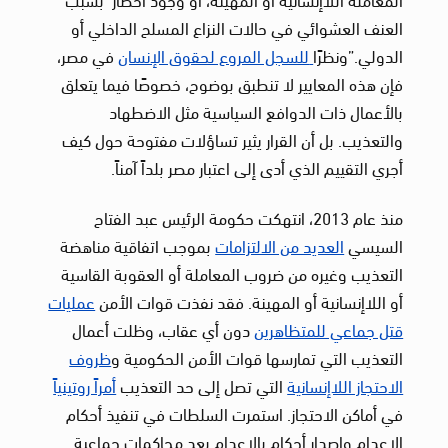
العنف العشوائي في حالات النزاع المسلح الداخلي أو
الدولي.”ونظرًا
للسجل المروع لحقوق الإنسان
في مصر،
فإن هذه المعايير لا تنطبق بوضوح، خصوصًا فيما يتعلق
بالأعمال ذات الدوافع السياسية مثل الاضطهاد
والتعذيب. بل أن القرار يثير تساؤلات مفتوحة حول كيف
أجري التقييم الذي أدى إلى اعتبار مصر بلداً آمناً.
منذ عام 2013، انتهكت حكومة الرئيس عبد الفتاح
السيسي
العديد من الالتزامات
بموجب اتفاقية مناهضة
التعذيب وغيره من ضروب المعاملة أو العقوبة القاسية
أو اللاإنسانية أو المهينة. فقد نفذت قوات الأمن
عمليات
قتل جماعي للمتظاهرين
دون أي عقاب، وظلت أعمال
التعذيب التي تمارسها قوات الأمن الحكومية و
ظروف
الاحتجاز اللاإنسانية
التي تصل إلى حد التعذيب
أمراً روتينياً
في أماكن الاحتجاز. استمرت السلطات في تنفيذ أحكام
الإعدام وإصدار أحكام بالإعدام بعد محاكمات جماعية