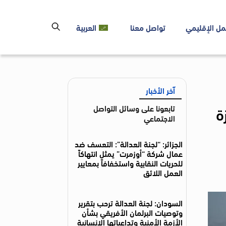
مل الإقليمي
تواصل معنا
العربية
آخر الأخبار
ة
تابعونا على وسائل التواصل
الاجتماعي
الجزائر: “لجنة العدالة”: التعسف ضد
عمال شركة “أوزمرت” يمثل انتهاكاً
للحريات النقابية واستخفافاً بمعايير
العمل اللائق
السودان: لجنة العدالة ترحب بتقرير
وتوصيات البرلمان الأفريقي بشأن
الأزمة الأمنية وتداعياتها الإنسانية