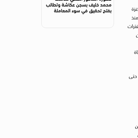
محمد خليف بسجن عكاشة وتطالب
غزة
بفتح تحقيق في سوء المعاملة
غزة منذ
 لفترات
2. مليون
ة
 حتى
ن