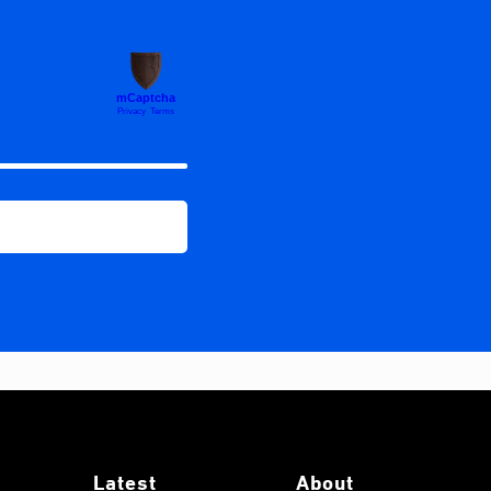
Latest
About