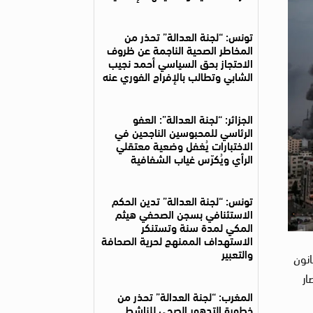
تونس: “لجنة العدالة” تحذر من
المخاطر الصحية الناجمة عن ظروف
الاحتجاز بحق السياسي أحمد نجيب
الشابي وتطالب بالإفراج الفوري عنه
الجزائر: “لجنة العدالة”: العفو
الرئاسي للمحبوسين الناجحين في
الاختبارات يُغفل وضعية معتقلي
الرأي ويُكرّس غياب الشفافية
تونس: “لجنة العدالة” تدين الحكم
الاستئنافي بسجن الصحفي هيثم
المكي لمدة سنة وتستنكر
الاستهداف الممنهج لحرية الصحافة
والتعبير
انون
ار
المغرب: “لجنة العدالة” تحذر من
خطورة التدهور الصحي للناشط