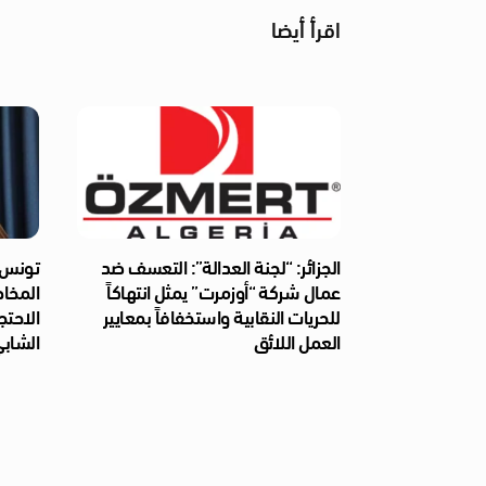
اقرأ أيضا
الجزائر: “لجنة العدالة”: التعسف ضد
تونس: 
عمال شركة “أوزمرت” يمثل انتهاكاً
المخا
للحريات النقابية واستخفافاً بمعايير
الاحتج
العمل اللائق
الشابي