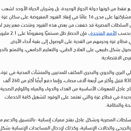
 فقط من كونها دولة الجوار الوحيدة، بل وشريان الحياة الأوحد لشعب 
في ظل إغلاق كافة المعابر الأخرى، ولكن أيضًا من مشاركتها على مدى 16 عامًا في إنفاذ القيود المفروضة على سكان 
لإسرائيلي عليهم عام 2007.، ورغم أن السلطات المصرية قد خففت من بعض هذه القيود وفتحت معبر رفح
الأمم
المتحدة
.
، فإن الحصار ظل مستمرًا ومفروضًا على 1
طاع غزة وحرمهم من القدرة على الوصول إلى بقية أنحاء الأرض
حصول بشكل طبيعي على العلاج الطبي، والتعليم الجامعي، والتمتع بالحيا
فرص الاقتصادية.
ي البري والجوي والبحري المكثف للمدنيين والمنشآت المدنية في غزة،
يوم 10 أكتوبر، ليس فقط إلى ما سقوط ما يفوق 830 قتيل وأكثر من أربعة آلاف مصاب، وإنما دفع أيضًا أكثر من 260 ألف
 عاجل للمعونات الأساسية من الغذاء والدواء والمياه واللوازم الصحية
وحيدة في قطاع غزة والتي تعتمد على الوقود لتشغيل كافة الخدمات
ة والنظافة.
لسلطات المصرية وبشكل عاجل بفتح ممرات إنسانية -بالتنسيق والدعم م
والجرحى والحالات الإنسانية، وكذلك لإدخال المساعدات الإنسانية بشكل