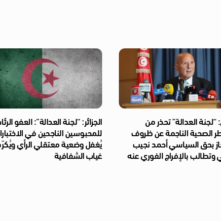
“لجنة العدالة” تحذر من
الجزائر: “لجنة العدالة”: العفو الر
طر الصحية الناجمة عن ظروف
للمحبوسين الناجحين في الاختبار
از بحق السياسي أحمد نجيب
يُغفل وضعية معتقلي الرأي ويُكر
 وتطالب بالإفراج الفوري عنه
غياب الشفافية