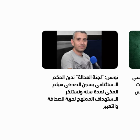
ئاسي
تونس: “لجنة العدالة” تدين الحكم
ات
الاستئنافي بسجن الصحفي هيثم
ّس
المكي لمدة سنة وتستنكر
الاستهداف الممنهج لحرية الصحافة
والتعبير