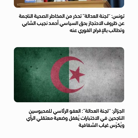
تونس: “لجنة العدالة” تحذر من المخاطر الصحية الناجمة
عن ظروف الاحتجاز بحق السياسي أحمد نجيب الشابي
وتطالب بالإفراج الفوري عنه
الجزائر: “لجنة العدالة”: العفو الرئاسي للمحبوسين
الناجحين في الاختبارات يُغفل وضعية معتقلي الرأي
ويُكرّس غياب الشفافية