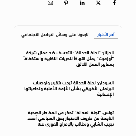
آخر الأخبار
تابعونا على وسائل التواصل الاجتماعي
الجزائر: “لجنة العدالة”: التعسف ضد عمال شركة
“أوزمرت” يمثل انتهاكاً للحريات النقابية واستخفافاً
بمعايير العمل اللائق
السودان: لجنة العدالة ترحب بتقرير وتوصيات
البرلمان الأفريقي بشأن الأزمة الأمنية وتداعياتها
الإنسانية
تونس: “لجنة العدالة” تحذر من المخاطر الصحية
الناجمة عن ظروف الاحتجاز بحق السياسي أحمد
نجيب الشابي وتطالب بالإفراج الفوري عنه