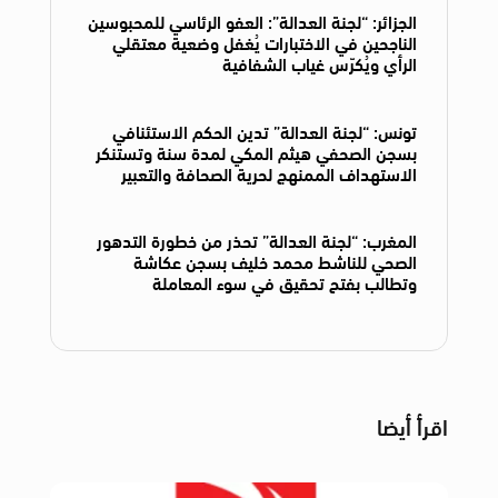
الجزائر: “لجنة العدالة”: العفو الرئاسي للمحبوسين
الناجحين في الاختبارات يُغفل وضعية معتقلي
الرأي ويُكرّس غياب الشفافية
تونس: “لجنة العدالة” تدين الحكم الاستئنافي
بسجن الصحفي هيثم المكي لمدة سنة وتستنكر
الاستهداف الممنهج لحرية الصحافة والتعبير
المغرب: “لجنة العدالة” تحذر من خطورة التدهور
الصحي للناشط محمد خليف بسجن عكاشة
وتطالب بفتح تحقيق في سوء المعاملة
اقرأ أيضا