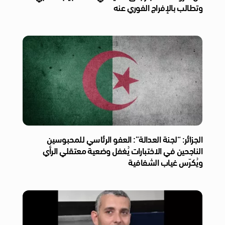
وتطالب بالإفراج الفوري عنه
الجزائر: “لجنة العدالة”: العفو الرئاسي للمحبوسين
الناجحين في الاختبارات يُغفل وضعية معتقلي الرأي
ويُكرّس غياب الشفافية