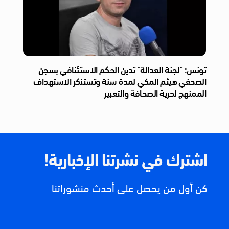
تونس: “لجنة العدالة” تدين الحكم الاستئنافي بسجن
الصحفي هيثم المكي لمدة سنة وتستنكر الاستهداف
الممنهج لحرية الصحافة والتعبير
اشترك في نشرتنا الإخبارية!
كن أول من يحصل على أحدث منشوراتنا