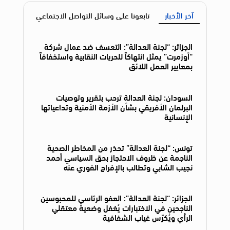
آخر الأخبار
تابعونا على وسائل التواصل الاجتماعي
الجزائر: “لجنة العدالة”: التعسف ضد عمال شركة
“أوزمرت” يمثل انتهاكاً للحريات النقابية واستخفافاً
بمعايير العمل اللائق
السودان: لجنة العدالة ترحب بتقرير وتوصيات
البرلمان الأفريقي بشأن الأزمة الأمنية وتداعياتها
الإنسانية
تونس: “لجنة العدالة” تحذر من المخاطر الصحية
الناجمة عن ظروف الاحتجاز بحق السياسي أحمد
نجيب الشابي وتطالب بالإفراج الفوري عنه
الجزائر: “لجنة العدالة”: العفو الرئاسي للمحبوسين
الناجحين في الاختبارات يُغفل وضعية معتقلي
الرأي ويُكرّس غياب الشفافية