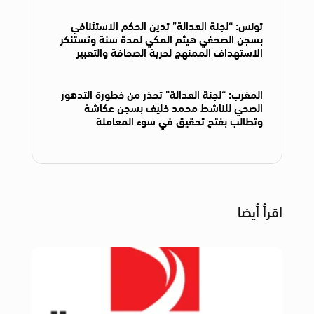
تونس: “لجنة العدالة” تدين الحكم الاستئنافي
بسجن الصحفي هيثم المكي لمدة سنة وتستنكر
الاستهداف الممنهج لحرية الصحافة والتعبير
المغرب: “لجنة العدالة” تحذر من خطورة التدهور
الصحي للناشط محمد خليف بسجن عكاشة
وتطالب بفتح تحقيق في سوء المعاملة
اقرأ أيضا