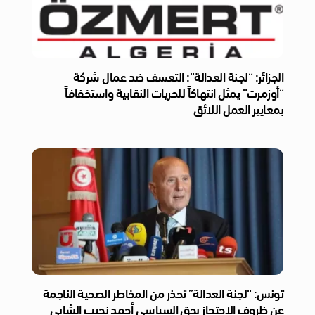
الجزائر: “لجنة العدالة”: التعسف ضد عمال شركة
“أوزمرت” يمثل انتهاكاً للحريات النقابية واستخفافاً
بمعايير العمل اللائق
تونس: “لجنة العدالة” تحذر من المخاطر الصحية الناجمة
عن ظروف الاحتجاز بحق السياسي أحمد نجيب الشابي