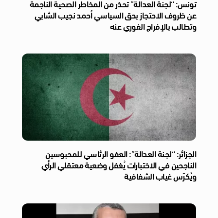
تونس: “لجنة العدالة” تحذر من المخاطر الصحية الناجمة
عن ظروف الاحتجاز بحق السياسي أحمد نجيب الشابي
وتطالب بالإفراج الفوري عنه
الجزائر: “لجنة العدالة”: العفو الرئاسي للمحبوسين
الناجحين في الاختبارات يُغفل وضعية معتقلي الرأي
ويُكرّس غياب الشفافية