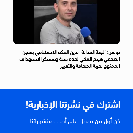
تونس: “لجنة العدالة” تدين الحكم الاستئنافي بسجن
الصحفي هيثم المكي لمدة سنة وتستنكر الاستهداف
الممنهج لحرية الصحافة والتعبير
اشترك في نشرتنا الإخبارية!
كن أول من يحصل على أحدث منشوراتنا