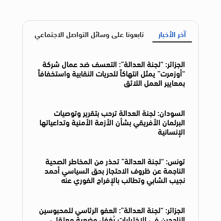
آخر الأخبار
تابعونا على وسائل التواصل الاجتماعي
الجزائر: “لجنة العدالة”: التعسف ضد عمال شركة
“أوزمرت” يمثل انتهاكاً للحريات النقابية واستخفافاً
بمعايير العمل اللائق
السودان: لجنة العدالة ترحب بتقرير وتوصيات
البرلمان الأفريقي بشأن الأزمة الأمنية وتداعياتها
الإنسانية
تونس: “لجنة العدالة” تحذر من المخاطر الصحية
الناجمة عن ظروف الاحتجاز بحق السياسي أحمد
نجيب الشابي وتطالب بالإفراج الفوري عنه
الجزائر: “لجنة العدالة”: العفو الرئاسي للمحبوسين
الناجحين في الاختبارات يُغفل وضعية معتقلي