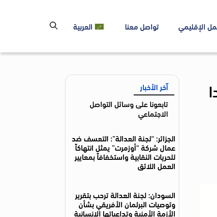
مل الإقليمي
تواصل معنا
العربية
ا
آخر الأخبار
تابعونا على وسائل التواصل
الاجتماعي
الجزائر: “لجنة العدالة”: التعسف ضد
عمال شركة “أوزمرت” يمثل انتهاكاً
للحريات النقابية واستخفافاً بمعايير
العمل اللائق
السودان: لجنة العدالة ترحب بتقرير
وتوصيات البرلمان الأفريقي بشأن
الأزمة الأمنية وتداعياتها الإنسانية