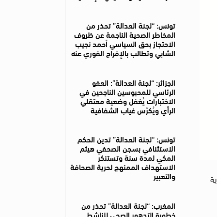
تونس: “لجنة العدالة” تحذر من
المخاطر الصحية الناجمة عن ظروف
الاحتجاز بحق السياسي أحمد نجيب
الشابي وتطالب بالإفراج الفوري عنه
الجزائر: “لجنة العدالة”: العفو
الرئاسي للمحبوسين الناجحين في
الاختبارات يُغفل وضعية معتقلي
الرأي ويُكرّس غياب الشفافية
تونس: “لجنة العدالة” تدين الحكم
الاستئنافي بسجن الصحفي هيثم
المكي لمدة سنة وتستنكر
الاستهداف الممنهج لحرية الصحافة
والتعبير
ية
المغرب: “لجنة العدالة” تحذر من
خطورة التدهور الصحي للناشط