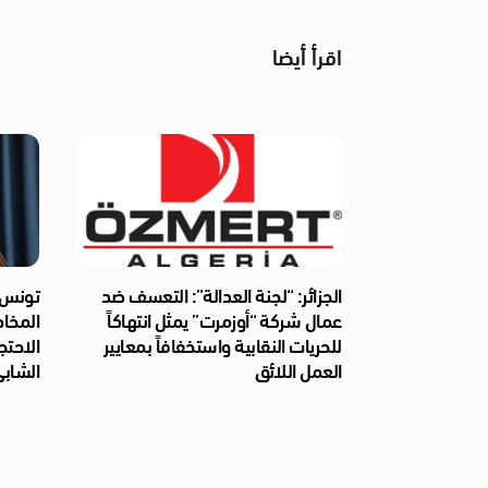
اقرأ أيضا
الجزائر: “لجنة العدالة”: التعسف ضد
تونس: 
عمال شركة “أوزمرت” يمثل انتهاكاً
المخا
للحريات النقابية واستخفافاً بمعايير
الاحتج
العمل اللائق
الشابي