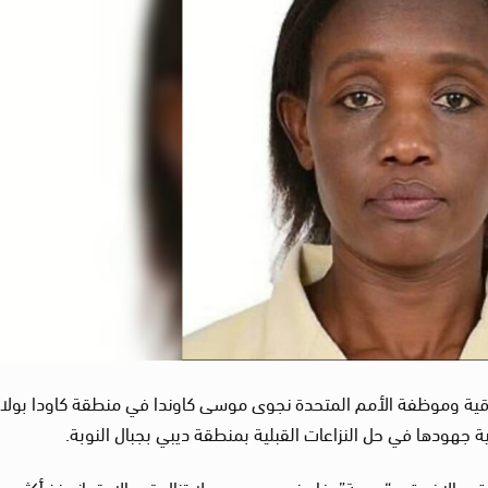
وقية وموظفة الأمم المتحدة نجوى موسى كاوندا في منطقة كاودا بولا
قرن الإفريقي “صيحة”، فإن نجوى موسى لا تزال قيد الاحتجاز منذ أكثر من