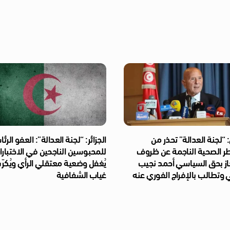
“لجنة العدالة” تحذر من
الجزائر: “لجنة العدالة”: العفو الر
طر الصحية الناجمة عن ظروف
للمحبوسين الناجحين في الاختبار
از بحق السياسي أحمد نجيب
يُغفل وضعية معتقلي الرأي ويُكر
 وتطالب بالإفراج الفوري عنه
غياب الشفافية