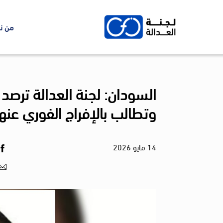
Ski
t
من ن
conten
السودان: لجنة العدالة ترصد
وتطالب بالإفراج الفوري عنها
14
مايو
2026