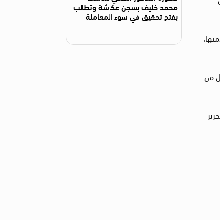
محمد خليف بسجن عكاشة وتطالب
بفتح تحقيق في سوء المعاملة
متها،
ل من
رير