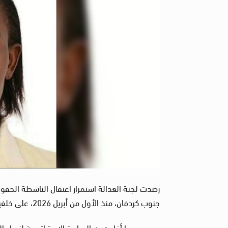
رصدت لجنة العدالة استمرار اعتقال الناشطة الحق
جنوب كردفان، منذ الأول من أبريل 2026، على خلفية جهودها في حل النزاعات القبلية بمنطقة ديبي بجبال النوبة.
وبحسب ما أفادت به المبادرة الاستراتيجية لنساء ال