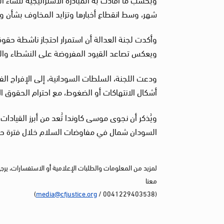
شهر، وسط انقطاع أخبارها وتزايد المخاوف بشأن 
وأكدت لجنة العدالة أن استمرار احتجاز ناشطة حقو
ويعكس تصاعد القيود المفروضة على النشطاء والم
ودعت اللجنة، السلطات السودانية، إلى الإفراج ا
أشكال الانتهاكات أو الضغوط، مع احترام الحقوق الأس
ويُذكر أن نجوى موسى كاوندا تُعد من أبرز القيادا
السودان شمال في مفاوضات السلام خلال فترة حكم
لمزيد من المعلومات والطلبات الإعلامية أو الاستفسارات، يرج
معنا
)
media@cfjustice.org
(0041229403538 /