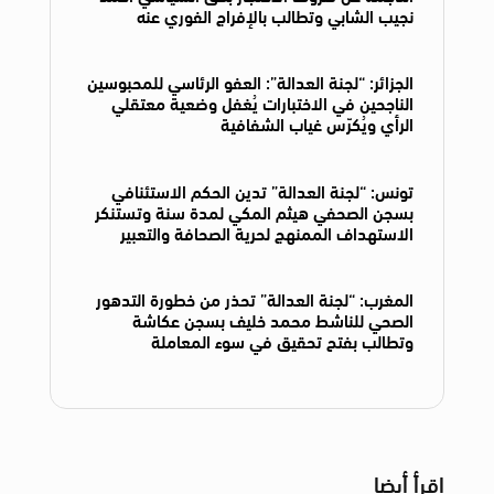
نجيب الشابي وتطالب بالإفراج الفوري عنه
الجزائر: “لجنة العدالة”: العفو الرئاسي للمحبوسين
الناجحين في الاختبارات يُغفل وضعية معتقلي
الرأي ويُكرّس غياب الشفافية
تونس: “لجنة العدالة” تدين الحكم الاستئنافي
بسجن الصحفي هيثم المكي لمدة سنة وتستنكر
الاستهداف الممنهج لحرية الصحافة والتعبير
المغرب: “لجنة العدالة” تحذر من خطورة التدهور
الصحي للناشط محمد خليف بسجن عكاشة
وتطالب بفتح تحقيق في سوء المعاملة
اقرأ أيضا