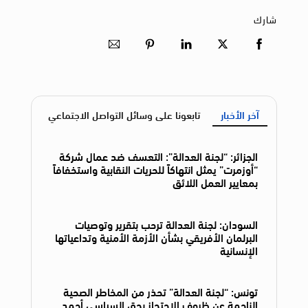
شارك
آخر الأخبار
تابعونا على وسائل التواصل الاجتماعي
الجزائر: “لجنة العدالة”: التعسف ضد عمال شركة
“أوزمرت” يمثل انتهاكاً للحريات النقابية واستخفافاً
بمعايير العمل اللائق
السودان: لجنة العدالة ترحب بتقرير وتوصيات
البرلمان الأفريقي بشأن الأزمة الأمنية وتداعياتها
الإنسانية
تونس: “لجنة العدالة” تحذر من المخاطر الصحية
الناجمة عن ظروف الاحتجاز بحق السياسي أحمد