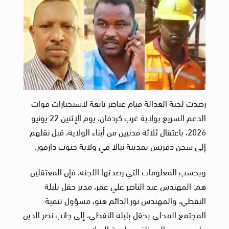
رصدت لجنة العدالة قيام عناصر تابعة لاستخبارات قوات
الدعم السريع بولاية غرب كردفان، يوم الإثنين 22 يونيو
2026، باعتقال ثلاثة مدنيين من أبناء الولاية، قبل نقلهم
إلى سجن دقريس بمدينة نيالا في ولاية جنوب دارفور.
وبحسب المعلومات التي رصدتها اللجنة، فإن المعتقلين
هم: المهندس عبد الناصر علي عمر، مدير حقل بليلة
النفطي، والمهندس نور الدائم هنو، مسؤول تنمية
المجتمع المحلي بحقل بليلة النفطي، إلى جانب نصر الدين
علي عيسى، الموظف بجامعة السلام.