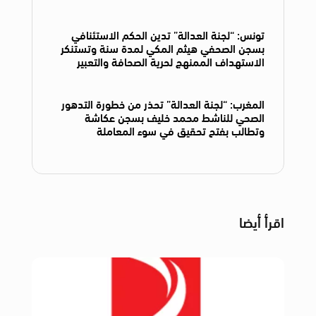
تونس: “لجنة العدالة” تدين الحكم الاستئنافي
بسجن الصحفي هيثم المكي لمدة سنة وتستنكر
الاستهداف الممنهج لحرية الصحافة والتعبير
المغرب: “لجنة العدالة” تحذر من خطورة التدهور
الصحي للناشط محمد خليف بسجن عكاشة
وتطالب بفتح تحقيق في سوء المعاملة
اقرأ أيضا