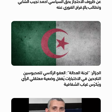
عن ظروف الاحتجاز بحق السياسي أحمد نجيب الشابي
وتطالب بالإفراج الفوري عنه
الجزائر: “لجنة العدالة”: العفو الرئاسي للمحبوسين
الناجحين في الاختبارات يُغفل وضعية معتقلي الرأي
ويُكرّس غياب الشفافية