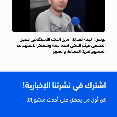
تونس: “لجنة العدالة” تدين الحكم الاستئنافي بسجن
الصحفي هيثم المكي لمدة سنة وتستنكر الاستهداف
الممنهج لحرية الصحافة والتعبير
اشترك في نشرتنا الإخبارية!
كن أول من يحصل على أحدث منشوراتنا