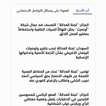
آخر الأخبار
تابعونا على وسائل التواصل الاجتماعي
الجزائر: “لجنة العدالة”: التعسف ضد عمال شركة
“أوزمرت” يمثل انتهاكاً للحريات النقابية واستخفافاً
بمعايير العمل اللائق
السودان: لجنة العدالة ترحب بتقرير وتوصيات
البرلمان الأفريقي بشأن الأزمة الأمنية وتداعياتها
الإنسانية
تونس: “لجنة العدالة” تحذر من المخاطر الصحية
الناجمة عن ظروف الاحتجاز بحق السياسي أحمد
نجيب الشابي وتطالب بالإفراج الفوري عنه
الجزائر: “لجنة العدالة”: العفو الرئاسي للمحبوسين
الناجحين في الاختبارات يُغفل وضعية معتقلي
الرأي ويُكرّس غياب الشفافية