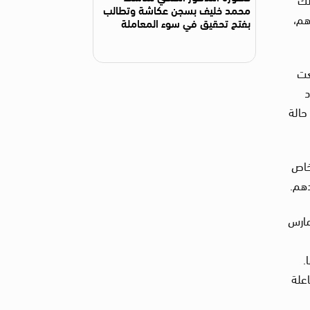
محمد خليف بسجن عكاشة وتطالب
هم،
بفتح تحقيق في سوء المعاملة
عت
د
حالة
شخاص
دهم.
مارس
.
علة