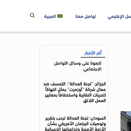
مل الإقليمي
تواصل معنا
العربية
آخر الأخبار
تابعونا على وسائل التواصل
الاجتماعي
الجزائر: “لجنة العدالة”: التعسف ضد
عمال شركة “أوزمرت” يمثل انتهاكاً
للحريات النقابية واستخفافاً بمعايير
العمل اللائق
السودان: لجنة العدالة ترحب بتقرير
وتوصيات البرلمان الأفريقي بشأن
الأزمة الأمنية وتداعياتها الإنسانية