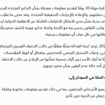
وقد منحت لجنة الاختفاء القسري السلطات السودانية مهلة 30 يومًا لتقديم معلومات مفصلة بشأن التدابير المتخذة
ايتهم، وللإفادة بالإجراءات التحقيقية المتخذة. وقد مضى ما يقارب ث
ف جدية بشأن مدى الامتثال للالتزامات الناشئة عن الاتفاقية الدولية لحم
اجب التعاون بحسن نية مع اللجنة واتخاذ تدابير فورية لكشف مصير وأم
عاناتها في ظل غياب أي معلومات رسمية.
وفي ضوء السياق القائم في السودان منذ أبريل 2023، ترصد لجنة العدالة نمطًا مقلقًا من حالات الاختفاء القسري المرتبط
ارجي، وغياب التسجيل الرسمي للمحتجزين، وتعطل أو انهيار المؤسسات
ًا ما تُترك الأسر دون آليات رسمية تمكّنها من الإبلاغ عن حالات الاختفاء أ
 أمد حالة عدم اليقين بشأن مصير ذويهم.
 الصلة في السودان إلى
:
يع الأشخاص المختفين، بما في ذلك تقديم معلومات مكتوبة وقابلة
حرمان من الحرية دون تأخير.