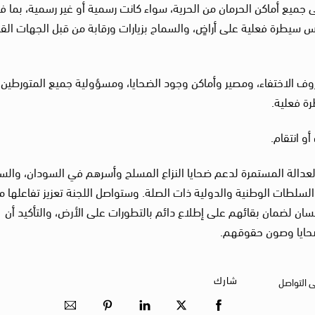
جميع أماكن الحرمان من الحرية، سواء كانت رسمية أو غير رسمية، بما ف
يطرة فعلية على أراضٍ، والسماح بزيارات ورقابة من قبل الجهات القض
ف الاختفاء، ومصير وأماكن وجود الضحايا، ومسؤولية جميع المتورطين،
ة فعلية.
و انتقام.
العدالة المستمرة لدعم ضحايا النزاع المسلح وأسرهم في السودان، وال
لسلطات الوطنية والدولية ذات الصلة. وستواصل اللجنة تعزيز تفاعلها م
سان لضمان بقائهم على إطلاع دائم بالتطورات على الأرض، والتأكيد أن
حايا وصون حقوقهم.
شارك
ى التواصل