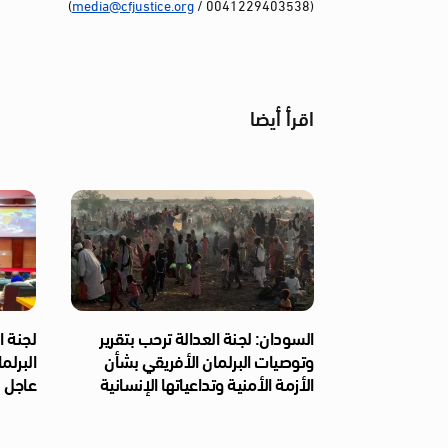
)
media@cfjustice.org
(0041229403538 /
اقرأ أيضا
السودان: لجنة العدالة ترحب بتقرير
لجنة ا
وتوصيات البرلمان الأفريقي بشأن
البرلم
الأزمة الأمنية وتداعياتها الإنسانية
عاجل ل