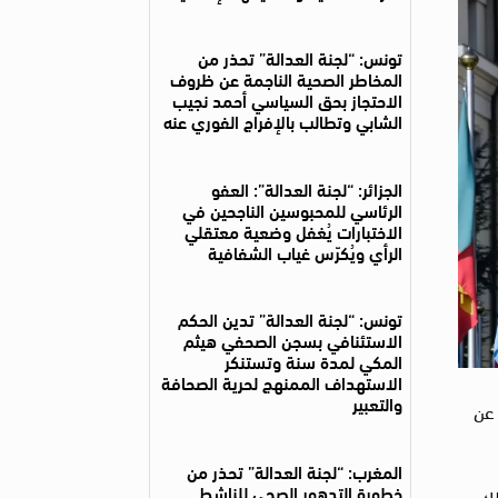
تونس: “لجنة العدالة” تحذر من
المخاطر الصحية الناجمة عن ظروف
الاحتجاز بحق السياسي أحمد نجيب
الشابي وتطالب بالإفراج الفوري عنه
الجزائر: “لجنة العدالة”: العفو
الرئاسي للمحبوسين الناجحين في
الاختبارات يُغفل وضعية معتقلي
الرأي ويُكرّس غياب الشفافية
تونس: “لجنة العدالة” تدين الحكم
الاستئنافي بسجن الصحفي هيثم
المكي لمدة سنة وتستنكر
الاستهداف الممنهج لحرية الصحافة
والتعبير
ية بحالات الاختفاء القسري (CED)، نيابةً عن
المغرب: “لجنة العدالة” تحذر من
خطورة التدهور الصحي للناشط
وذلك