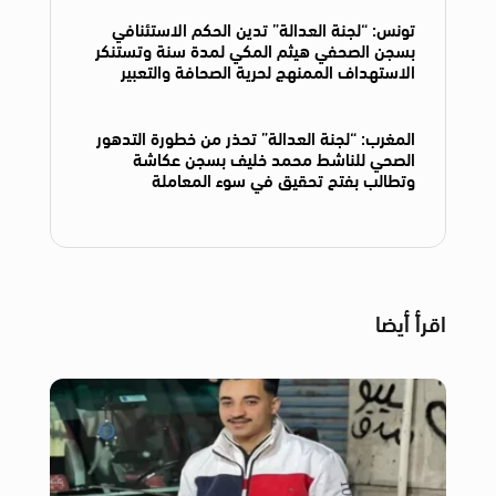
تونس: “لجنة العدالة” تدين الحكم الاستئنافي
بسجن الصحفي هيثم المكي لمدة سنة وتستنكر
الاستهداف الممنهج لحرية الصحافة والتعبير
المغرب: “لجنة العدالة” تحذر من خطورة التدهور
الصحي للناشط محمد خليف بسجن عكاشة
وتطالب بفتح تحقيق في سوء المعاملة
اقرأ أيضا