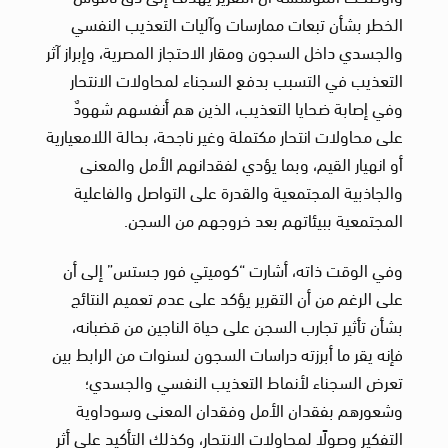
الخطر بشأن تبعات ممارسات وآليات التعذيب النفسي
والجسدي داخل السجون ومقار الاحتجاز المصرية، وإبراز آثر
التعذيب في التسبب بدفع السجناء لمحاولات الانتحار
وفي إصابة ضحايا التعذيب، الذين هم أنفسهم شهودٌ
على محاولات انتحار مكتملة وغير ناجحة، بحالة اللامعيارية
أو انهيار القيم، وبما يؤدي لفقدانهم الأمل والمعنى
والجاذبية المجتمعية والقدرة على التواصل والفاعلية
المجتمعية ببيئاتهم بعد خروجهم من السجن.
وفي الوقت ذاته، أشارت “كوميتي فور جستس” إلى أن
على الرغم من أن التقرير يؤكد على عدم تعميم النتائج
بشأن تأثير تجارب السجن على حياة الناجين من قضبانه،
فإنه يقر ما أبرزته دراسات السجون لسنوات من الرابط بين
تعرض السجناء لأنماط التعذيب النفسي والجسدي؛
وشعورهم بفقدان الأمل وفقدان المعنى وسوداوية
التفكير وصولًا لمحاولات الانتحار، وكذلك التأكيد على أثر