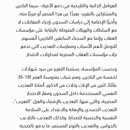
العوامل الذاتية والتاريخية في دفع الأفراد- سيما الناجين
والمشاركين بالتقرير- بعيدًا عن هذا المصير أو قريبًا منه،
وأخيرًا الإضافة إلى دراسات السجون بإجراء المقابلات لا
مع السلطات والهيئات المنوطة بالرقابة على مؤسسات
العقاب وإنما مع السجناء السابقين (الناجين) أنفسهم
للتوصل لأهم الأسباب وممارسات التعذيب التي تدفع
نزلاء مؤسسات العقاب المصرية لمحاولات الانتحار.
وبحسب المؤسسة، يستنبط التقرير من سرد شهادات
لخمسة من الناجين، وهم شباب بمتوسط العمر (18-35
عامًا)، اثنين من الإناث وثلاث من الذكور، أنماط التعذيب
النفسي المستخدمة داخل السجون ومقار الاحتجاز
المصرية، والتي منها؛ التعذيب بالإقصاء والعزل “التغريب”،
التعذيب الجسدي والإهانة والاعتداء على السلامة
النفسية والجنسية للضحايا، وكذلك التعذيب بالتلاعب
بالحواس، والتعذيب بالتوتر المستمر، ما يدفع بالضحية