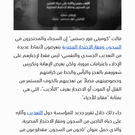
قالت “كوميتي فور جستس” إن السجناء والمحتجزون في
السجون ومقار الاحتجاز المصرية
يتعرضون لأنماط عديدة
من التعذيب الجسدي والنفسي؛ ليس فقط لإجبارهم على
الإدلاء باعترافات مزورة، ولكن بغرض الإهانة وتكريس
شعورهم بالعجز واليأس والحط من كرامتهم
وخصوصيتهم، فضلاً عن تعذيبهم بالخوف المستمر من
القتل أو الموت أو الاحتجاز بغرف “التأديب”، التي هي
بمثابة “مقابر للأحياء”.
جاء ذلك خلال تقرير جديد للمؤسسة حول
التعذيب
وآثاره
على حياة الناجين من السجون ومقار الاحتجاز المصرية،
والذي حمل عنوان “ناجون من السجون: مقطوعون من