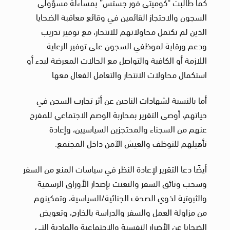
كما طالبت “كوميتي فور جستس” بمساءلة مسؤولي
السجون والاحتجاز القائمين في وقائع معاقبة الضحايا
الذين لم تكتمل محاولاتهم للانتحار، مع توفير تدريب
ودعم ورقابة لموظفي السجون على توفير الرعاية
اللازمة أو الكافية والتواصل مع الحالات المعرضة لبدء أو
استكمال محاولات الانتحار والتعامل الفعال معها
أما بالنسبة لشهادات الناجين عن أثر تجارب السجن في
حياتهم، أوصى التقرير بمحاربة الوصم الاجتماعي للمفرج
عنهم من السجناء والمحتجزين السياسيين، وإعادة
تأهيلهم للتوظف والعيش الآمن داخل المجتمع.
أيضًا دعا التقرير لإعادة النظر في سياسات المنع من السفر
وسحب وثائق السفر والتعنت بإصدار الأوراق الرسمية
والثبوتية لذوي الصحف الجنائية/السياسية، وتمكينهم
من مزاولة العمل والسفر والدراسة بالخارج، وتعويض
الضحايا عن الأضرار النفسية والاجتماعية والمادية التي