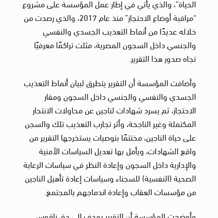
الحياة”، والذي يأتي في إطار عمل المؤسسة على مشروع
“مراقبة أوضاع الاحتجاز” منذ عام 2017، والذي رصدت من
خلاله عديدًا من أنماط التعذيب الجسدي والنفسي
والجنسي داخل السجون المصرية، مثلت تراكمًا معرفيًا
تجاه صدور هذا التقرير.
وأضافت المؤسسة أن التقرير يتطرق لبيان أنماط التعذيب
الجسدي والنفسي والجنسي داخل السجون ومقار
الاحتجاز، ثم يسرد شهادات لناجين عن محاولات الانتحار
المكتملة وغير الناجحة، وأثر تجارب التعذيب تلك والسجن
على حياة الناجين، مختتمًا بتوصيات يستخرجها التقرير من
واقع الشهادات، ويأمل بها تعديل السياسات الأمنية
والإدارية داخل السجون وإعادة النظر في سياسات الرعاية
الصحية (النفسية) للسجناء وسياسات إعادة تأهيل الناجين
من مؤسسات العقاب وإعادة اندماجهم بالمجتمع.
وأوضحت المؤسسة أن التقرير يهدف إلى دق ناقوس