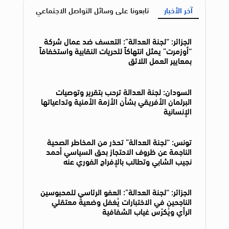
آخر الأخبار
تابعونا على وسائل التواصل الاجتماعي
الجزائر: “لجنة العدالة”: التعسف ضد عمال شركة
“أوزمرت” يمثل انتهاكاً للحريات النقابية واستخفافاً
بمعايير العمل اللائق
السودان: لجنة العدالة ترحب بتقرير وتوصيات
البرلمان الأفريقي بشأن الأزمة الأمنية وتداعياتها
الإنسانية
تونس: “لجنة العدالة” تحذر من المخاطر الصحية
الناجمة عن ظروف الاحتجاز بحق السياسي أحمد
نجيب الشابي وتطالب بالإفراج الفوري عنه
الجزائر: “لجنة العدالة”: العفو الرئاسي للمحبوسين
الناجحين في الاختبارات يُغفل وضعية معتقلي
الرأي ويُكرّس غياب الشفافية