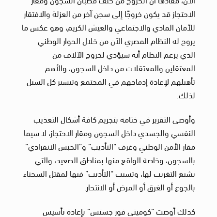
الاحتجاز قد يكون خروجًا إلى سجن آخر من العزلة والافتقار
للأمان المادي والاجتماعي والعيش الكريم، وهو عكس ما
يروج له النظام المصري الآن من خلال الحوار الوطني
الذي يزعم النظام أنه سيؤدي لخروج الآلاف من
المعتقلين والمعتقلات من داخل السجون، والأهم
تأهيلهم لإعادة إدماجهم في المجتمع وتيسير كل السبل
لذلك.
وأوصى التقرير في ختامه بتجريم كافة أشكال التعذيب
النفسي والجسدي داخل السجون ومقار الاحتجاز، لا سيما
مقار الأمن الوطني وغرف “التأديب” و”الحبس الانفرادي”
بالسجون، وخاصة الواقع منها بمناطق الصعيد، والتي
يشيع التغريب لها، وتسبب “التأديب” فيها لمقتل السجناء
بالجوع أو الغرق أو المرض أو الانتحار.
كذلك أوصت “كوميتي فور جستس” بإعادة تأسيس