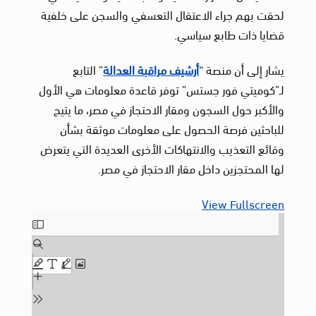
لحقت بهم جراء الاعتقال التعسفي والسجن على خلفية
قضايا ذات طابع سياسي.
يشار إلى أن منصة “
أرشيف مراقبة العدالة
” التابع
لـ”كوميتي فور جستس” توفر قاعدة معلومات هي الأول
والأكبر حول السجون ومقار الاحتجاز في مصر، ما يتيح
للباحثين فرصة الحصول على معلومات موثقة بشأن
وقائع التعذيب والانتهاكات الأخرى العديدة التي يتعرض
لها المحتجزين داخل مقار الاحتجاز في مصر.
View Fullscreen
Skip
to
PDF
content