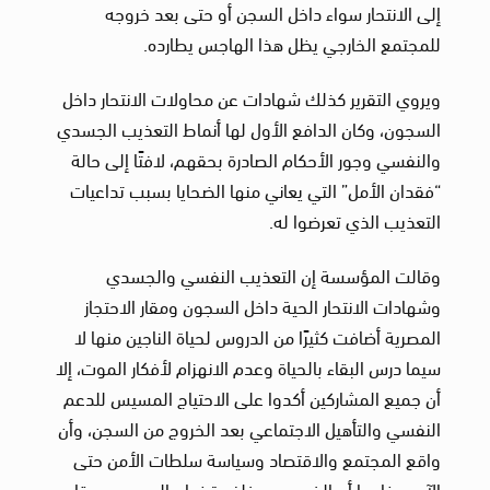
إلى الانتحار سواء داخل السجن أو حتى بعد خروجه
للمجتمع الخارجي يظل هذا الهاجس يطارده.
ويروي التقرير كذلك شهادات عن محاولات الانتحار داخل
السجون، وكان الدافع الأول لها أنماط التعذيب الجسدي
والنفسي وجور الأحكام الصادرة بحقهم، لافتًا إلى حالة
“فقدان الأمل” التي يعاني منها الضحايا بسبب تداعيات
التعذيب الذي تعرضوا له.
وقالت المؤسسة إن التعذيب النفسي والجسدي
وشهادات الانتحار الحية داخل السجون ومقار الاحتجاز
المصرية أضافت كثيرًا من الدروس لحياة الناجين منها لا
سيما درس البقاء بالحياة وعدم الانهزام لأفكار الموت، إلا
أن جميع المشاركين أكدوا على الاحتياج المسيس للدعم
النفسي والتأهيل الاجتماعي بعد الخروج من السجن، وأن
واقع المجتمع والاقتصاد وسياسة سلطات الأمن حتى
الآن، مفادها أن الخروج من خلف قضبان السجون ومقار