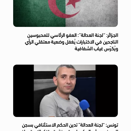
الجزائر: “لجنة العدالة”: العفو الرئاسي للمحبوسين
الناجحين في الاختبارات يُغفل وضعية معتقلي الرأي
ويُكرّس غياب الشفافية
تونس: “لجنة العدالة” تدين الحكم الاستئنافي بسجن