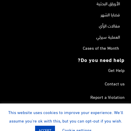
الأوراق البحثية
قضايا الشهر
مقالات الرأي
العملية سيرلي
Cases of the Month
Do you need help?
Get Help
Contact us
Report a Violation
Search in the Terrorism List
This website uses cookies to improve your experience. We'll
assume you're ok with this, but you can opt-out if you wish.
instagram
Calendar
YouTube
Linkedin
Facebook
Twitter
Cookie settings
ACCEPT