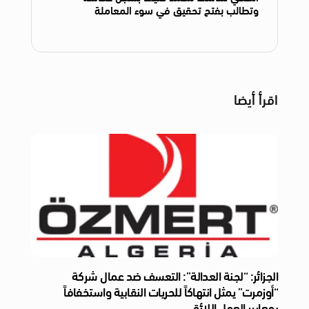
وتطالب بفتح تحقيق في سوء المعاملة
اقرأ أيضا
الجزائر: “لجنة العدالة”: التعسف ضد عمال شركة
“أوزمرت” يمثل انتهاكاً للحريات النقابية واستخفافاً
بمعايير العمل اللائق