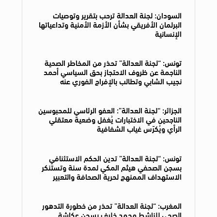
السودان: لجنة العدالة ترحب بتقرير وتوصيات
البرلمان الأفريقي بشأن الأزمة الأمنية وتداعياتها
الإنسانية
تونس: “لجنة العدالة” تحذر من المخاطر الصحية
الناجمة عن ظروف الاحتجاز بحق السياسي أحمد
نجيب الشابي وتطالب بالإفراج الفوري عنه
الجزائر: “لجنة العدالة”: العفو الرئاسي للمحبوسين
الناجحين في الاختبارات يُغفل وضعية معتقلي
الرأي ويُكرّس غياب الشفافية
تونس: “لجنة العدالة” تدين الحكم الاستئنافي
بسجن الصحفي هيثم المكي لمدة سنة وتستنكر
الاستهداف الممنهج لحرية الصحافة والتعبير
المغرب: “لجنة العدالة” تحذر من خطورة التدهور
الصحي للناشط محمد خليف بسجن عكاشة