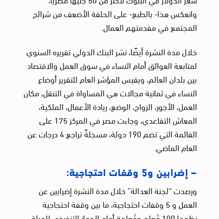
وانعكس هذا- بالطبع- على الحلقة الأضعف من شرائح
المجتمع في مقدمتهم العمال.
خلال مدة النشرة أيضًا، نشر البنك الدولي تقريره السنوي
لمتابعة العوائق أمام النساء في سوق العمل والاقتصاد
بين بلدان العالم، ويقيس المؤشر العام للتقرير أوضاع
النساء في ثمانية مجالات هي المساواة في التنقل، مكان
العمل، الأجور، الزواج، الوضع، ريادة الأعمال، الملكية،
المعاش التقاعدي، وجاءت مصر في المركز 175 على
القائمة التي تضم 190 دولة، مسجلةً تراجع 4 درجات عن
العام الماضي.
– إضرابين و5 وقفات احتجاجية:
ورصدت “لجنة العدالة” خلال مدة النشرة إضرابين عن
العمل و 5 وقفات احتجاجية، ما بين وقفة احتجاجية
نظمها 100 مُعلم ومُعلمة أمام الجهاز التنفيذي للهيئة