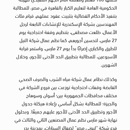
الحكومية العامة لتعليم الكبار بالقاهرة في مصر، للمطالبة
بتنفيذ الأحكام القضائية بتثبيت عقود عملهم، قيام مئات
المهندسين بشركة الإسكندرية للإنشاءات التابعة لرجل
الأعمال، طلعت مصطفى، بتنظيم وقفة احتجاجية يوم
27 مارس، لتحسين أجورهم، كما نظم عمال شركة النيل
للطرق والكباري إضرابًا بدأ يوم 27 مارس، واستمر قرابة
الأسبوعين، للمطالبة بتطبيق الحد الأدنى للأجور، وخلال
الشهرين.
وكذلك نظام عمال شركة مياه الشرب والصرف الصحي
القابضة وقفات احتجاجية توزعت بين فروع الشركة في
مختلف محافظات الجمهورية بين؛ أسوان وسوهاج
والجيزة؛ للمطالبة بشكل أساسي بإعادة هيكلة جدول
الأجور وتطبيق الحد الأدنى للأجور عليهم جميعًا. وبحلول
نهاية شهر مارس نظم عمال المصنعين الثاني والثالث في
فرع شركة “ليوني مصر” لضفائر السيارات، بمدينة بدر