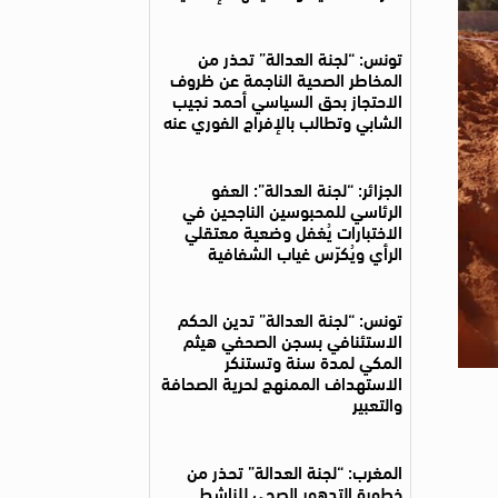
تونس: “لجنة العدالة” تحذر من
المخاطر الصحية الناجمة عن ظروف
الاحتجاز بحق السياسي أحمد نجيب
الشابي وتطالب بالإفراج الفوري عنه
الجزائر: “لجنة العدالة”: العفو
الرئاسي للمحبوسين الناجحين في
الاختبارات يُغفل وضعية معتقلي
الرأي ويُكرّس غياب الشفافية
تونس: “لجنة العدالة” تدين الحكم
الاستئنافي بسجن الصحفي هيثم
المكي لمدة سنة وتستنكر
الاستهداف الممنهج لحرية الصحافة
والتعبير
المغرب: “لجنة العدالة” تحذر من
خطورة التدهور الصحي للناشط