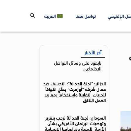
مل الإقليمي
تواصل معنا
العربية
آخر الأخبار
تابعونا على وسائل التواصل
الاجتماعي
الجزائر: “لجنة العدالة”: التعسف ضد
عمال شركة “أوزمرت” يمثل انتهاكاً
للحريات النقابية واستخفافاً بمعايير
العمل اللائق
السودان: لجنة العدالة ترحب بتقرير
وتوصيات البرلمان الأفريقي بشأن
الأزمة الأمنية وتداعياتها الإنسانية