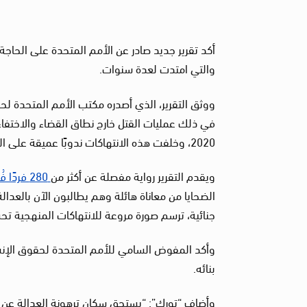
أكد تقرير جديد صادر عن الأمم المتحدة على الحاجة
والتي امتدت لعدة سنوات.
ووثق التقرير، الذي أصدره مكتب الأمم المتحدة لح
2020، وخلفت هذه الانتهاكات ندوبًا عميقة على المجتمع، وأثرت على آلاف العائلات.
ويقدم التقرير رواية مفصلة عن أكثر من
280 فردًا فُقدوا أو قُتلوا
الضحايا من معاناة هائلة وهم يطالبون الآن بالعدا
جنائية، ترسم صورة مروعة للانتهاكات المنهجية تح
وأكد المفوض السامي للأمم المتحدة لحقوق الإنسا
بنائه.
وأضاف “تورك”: “يستحق سكان ترهونة العدالة عن ال