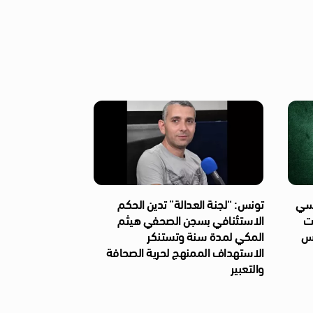
ئاسي
تونس: “لجنة العدالة” تدين الحكم
ات
الاستئنافي بسجن الصحفي هيثم
ّس
المكي لمدة سنة وتستنكر
الاستهداف الممنهج لحرية الصحافة
والتعبير