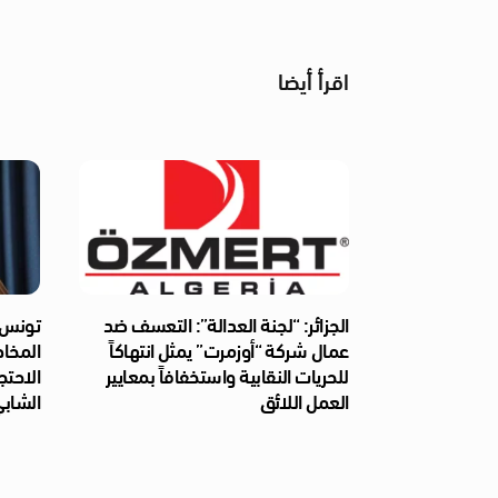
اقرأ أيضا
الجزائر: “لجنة العدالة”: التعسف ضد
تونس: 
عمال شركة “أوزمرت” يمثل انتهاكاً
المخا
للحريات النقابية واستخفافاً بمعايير
الاحتج
العمل اللائق
الشابي