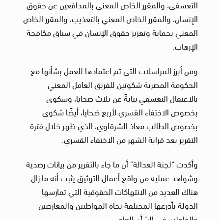
التعسفي، والمقرر الخاص المعني بالمدافعين عن حقوق
الإنسان، والمقرر الخاص المعني بالتعذيب، والمقرر الخاص
المعني بحماية وتعزيز حقوق الإنسان في سياق مكافحة
الإرهاب.
ومن أبرز المراسلات التي تم اعتمادها للعمل بشأنها مع
الحكومة المصرية شكوتين للفريق العامل المعني
بالاعتقال التعسفي نيابةً عن ثلاث ضحايا، وشكوى
بخصوص الاختفاء القسري لأربع ضحايا، أيضًا شكوى
بخصوص الطالب معاذ الشرقاوي، الذي ظهر خلال فترة
التقرير بعد قرابة الشهر من الاختفاء القسري.
وأكدت “لجنة العدالة” أن ما جاء بالتقرير من بيانات رصدية
وشواهد عملية من واقع أعمال التوثيق يثبت أنه ما زال
هناك العديد من الانتهاكات الحقوقية التي تمارسها
الدولة بأذرعها المختلفة تجاه المواطنين والمعارضين
والفاعلين في الشأن العام.