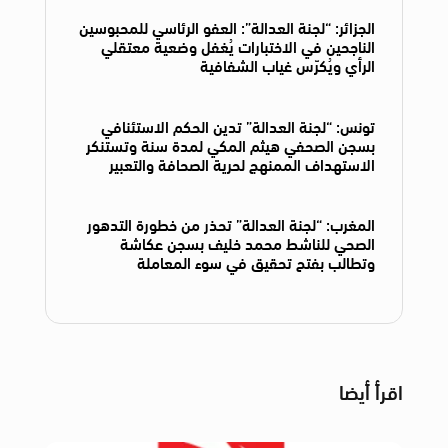
الجزائر: “لجنة العدالة”: العفو الرئاسي للمحبوسين
الناجحين في الاختبارات يُغفل وضعية معتقلي
الرأي ويُكرّس غياب الشفافية
تونس: “لجنة العدالة” تدين الحكم الاستئنافي
بسجن الصحفي هيثم المكي لمدة سنة وتستنكر
الاستهداف الممنهج لحرية الصحافة والتعبير
المغرب: “لجنة العدالة” تحذر من خطورة التدهور
الصحي للناشط محمد خليف بسجن عكاشة
وتطالب بفتح تحقيق في سوء المعاملة
اقرأ أيضا