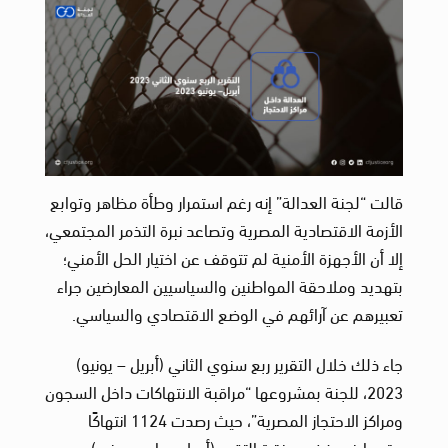
قالت “لجنة العدالة” إنه رغم استمرار وطأة مظاهر وتوابع
الأزمة الاقتصادية المصرية وتصاعد نبرة التذمر المجتمعي،
إلا أن الأجهزة الأمنية لم تتوقف عن اختيار الحل الأمني؛
بتهديد وملاحقة المواطنين والسياسيين المعارضين جراء
تعبيرهم عن آرائهم في الوضع الاقتصادي والسياسي.
جاء ذلك خلال التقرير ربع سنوي الثاني (أبريل – يونيو)
2023، للجنة بمشروعها “مراقبة الانتهاكات داخل السجون
ومراكز الاحتجاز المصرية”، حيث رصدت 1124 انتهاكًا
وقعوا في غضون فترة التقرير (أبريل– مايو– يونيو)،