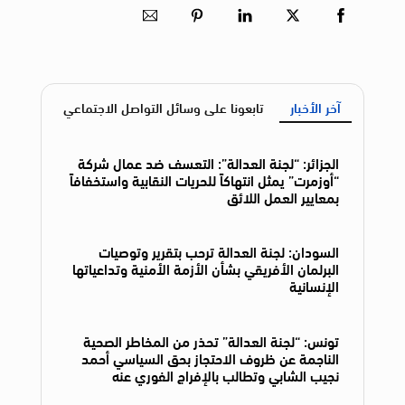
آخر الأخبار
تابعونا على وسائل التواصل الاجتماعي
الجزائر: “لجنة العدالة”: التعسف ضد عمال شركة
“أوزمرت” يمثل انتهاكاً للحريات النقابية واستخفافاً
بمعايير العمل اللائق
السودان: لجنة العدالة ترحب بتقرير وتوصيات
البرلمان الأفريقي بشأن الأزمة الأمنية وتداعياتها
الإنسانية
تونس: “لجنة العدالة” تحذر من المخاطر الصحية
الناجمة عن ظروف الاحتجاز بحق السياسي أحمد
نجيب الشابي وتطالب بالإفراج الفوري عنه