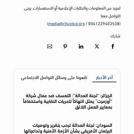
لمزيد من المعلومات والطلبات الإعلامية أو الاستفسارات، يرجى
التواصل معنا
)
media@cfjustice.org
(0041229403538 /
شارك
آخر الأخبار
تابعونا على وسائل التواصل الاجتماعي
الجزائر: “لجنة العدالة”: التعسف ضد عمال شركة
“أوزمرت” يمثل انتهاكاً للحريات النقابية واستخفافاً
بمعايير العمل اللائق
السودان: لجنة العدالة ترحب بتقرير وتوصيات
البرلمان الأفريقي بشأن الأزمة الأمنية وتداعياتها