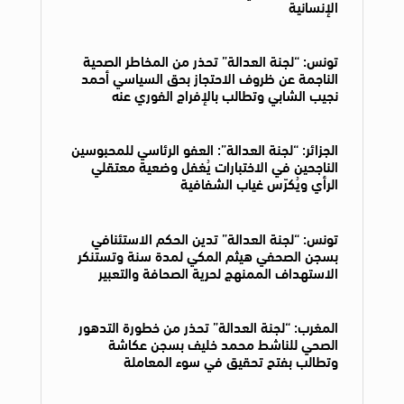
الإنسانية
تونس: “لجنة العدالة” تحذر من المخاطر الصحية
الناجمة عن ظروف الاحتجاز بحق السياسي أحمد
نجيب الشابي وتطالب بالإفراج الفوري عنه
الجزائر: “لجنة العدالة”: العفو الرئاسي للمحبوسين
الناجحين في الاختبارات يُغفل وضعية معتقلي
الرأي ويُكرّس غياب الشفافية
تونس: “لجنة العدالة” تدين الحكم الاستئنافي
بسجن الصحفي هيثم المكي لمدة سنة وتستنكر
الاستهداف الممنهج لحرية الصحافة والتعبير
المغرب: “لجنة العدالة” تحذر من خطورة التدهور
الصحي للناشط محمد خليف بسجن عكاشة
وتطالب بفتح تحقيق في سوء المعاملة