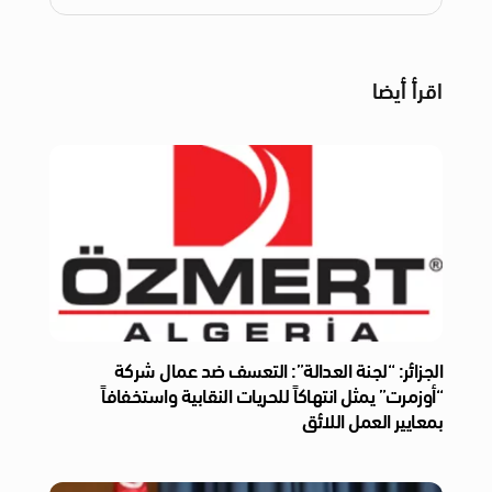
اقرأ أيضا
الجزائر: “لجنة العدالة”: التعسف ضد عمال شركة
“أوزمرت” يمثل انتهاكاً للحريات النقابية واستخفافاً
بمعايير العمل اللائق