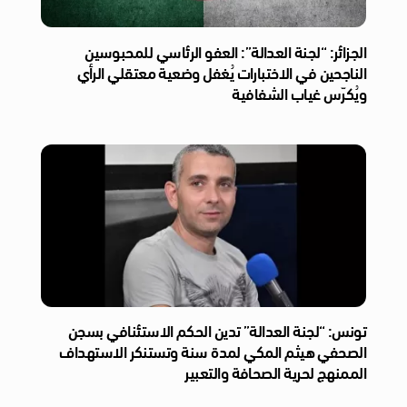
الجزائر: “لجنة العدالة”: العفو الرئاسي للمحبوسين
الناجحين في الاختبارات يُغفل وضعية معتقلي الرأي
ويُكرّس غياب الشفافية
تونس: “لجنة العدالة” تدين الحكم الاستئنافي بسجن
الصحفي هيثم المكي لمدة سنة وتستنكر الاستهداف
الممنهج لحرية الصحافة والتعبير