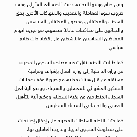
وفي ختام ورقتها البحثية، دعت “لجنة العدالة” إلى وقف
ضروب سوء المعاملة والتعذيب والانتهاكات الأخرى بحق
السجناء والمعتقلين، وحصول المعتقلين السياسيين
والجنائيين على محاكمات عادلة تنصفهم، مع تجريم اتهام
المعارضين السياسيين والناشطين على قضايا ذات طابع
سياسي.
كما طالبت اللجنة بنقل تبعية مصلحة السجون المصرية
من وزارة الداخلية إلى وزارة العدل بإشراف ومراقبة
مستقلة من قبل هيئات مدنية، مع ضرورة وقف عمليات
التسكين العشوائي للمعتقلين والسجناء، ووضع آلية لعزل
السجناء المتطرفين عن بقية السجناء، ووضع آلية للتأهيل
النفسي والاجتماعي للسجناء المتطرفين.
كما حثت اللجنة السلطات المصرية على إدخال إصلاحات
على منظومة السجون لديها، وتدريب العاملين بها،
ووضع تشريعات جديدة تتوافق مع القواعد النموذجية