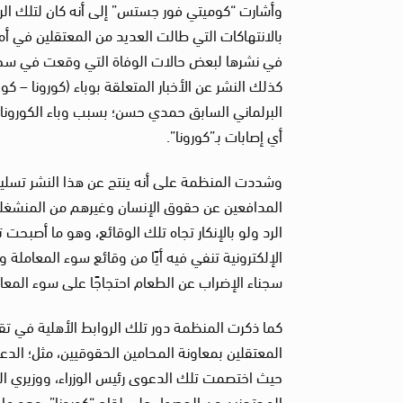
وأشارت “كوميتي فور جستس” إلى أنه كان لتلك الر
بالانتهاكات التي طالت العديد من المعتقلين في أم
في نشرها لبعض حالات الوفاة التي وقعت في سجن “
البرلماني السابق حمدي حسن؛ بسبب وباء الكورونا
أي إصابات بـ”كورونا”.
وشددت المنظمة على أنه ينتج عن هذا النشر تسلي
المدافعين عن حقوق الإنسان وغيرهم من المنشغلين با
الرد ولو بالإنكار تجاه تلك الوقائع، وهو ما أصبحت ت
الإلكترونية تنفي فيه أيًا من وقائع سوء المعاملة وا
سجناء الإضراب عن الطعام احتجاجًا على سوء المعا
كما ذكرت المنظمة دور تلك الروابط الأهلية في ت
المعتقلين بمعاونة المحامين الحقوقيين، مثل؛ الدع
حيث اختصمت تلك الدعوى رئيس الوزراء، ووزيري ال
المحتجزين من الحصول على لقاح “كورونا”، وهو ما