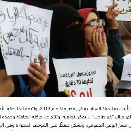
قالت “كوميتي فور جستس” إنه نتيجة للقمع الذي ابتُليت به الحياة السياسية في مصر منذ عام 2013، ونتيجة
 حراك “غير صاخب” لا يمكن تجاهله، وتنتج عن حركته الصامتة وجهده ا
عل في مسار الوعي الحقوقي، وتشكل ضغطًا على الموقف المصري؛ وهي الر