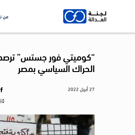
Ski
t
من ن
conten
“كوميتي فور جستس” ترصد 
الحراك السياسي بمصر
27
أبريل
2022