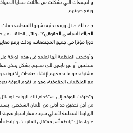
والتجمعات التي تشكلت من عائلات ضحايا الانته
ورفع صوتهم.
جاء ذلك خلال ورقة بحثية نشرتها المنظمة حملت ع
الحراك السياسي الحقوقي؟
“، والتي انطلقت من ح
دورًا مؤثرًا في جميع المجتمعات، وذلك برفع معايي
وأوضحت المنظمة أنها تعتمد في هذه الورقة على د
منظمين أو غير تابعين لأي تنظيم، بشكل يمكن مقار
مشتركة هو ما يدفعهم لإنشاء صفحات إلكترونية 
مع المنظمات الحقوقية، وهو ما تقوم الورقة بعرضه 
وتطرقت الورقة إلى استخدام تلك الروابط لوسائل ال
من أجل تحقيق حد أدني من الأمان الشخصي؛ بسبب
الروابط المنظمة لأهالي سجناء مقار احتجاز معينة 
عنها، مثل؛ “رابطة أسر معتقلي العقرب”، و”رابطة أ