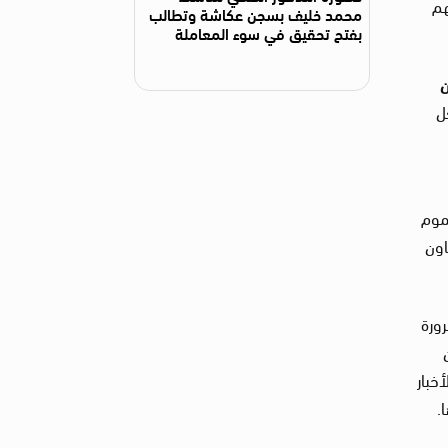
هم
محمد خليف بسجن عكاشة وتطالب
بفتح تحقيق في سوء المعاملة
ن
ل
موم
اون
رورة
خبار
.