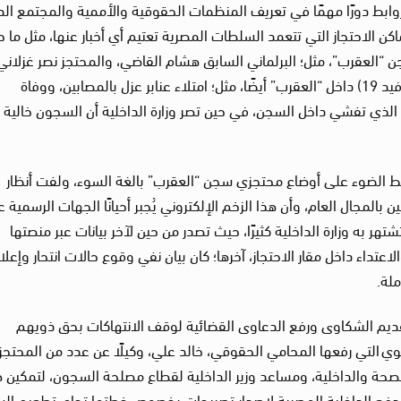
وابط دورًا مهمًا في تعريف المنظمات الحقوقية والأممية والمجتمع ال
اكن الاحتجاز التي تتعمد السلطات المصرية تعتيم أي أخبار عنها، مثل ما 
العقرب”، مثل؛ البرلماني السابق هشام القاضي، والمحتجز نصر غزلاني
كذلك النشر عن الأخبار المتعلقة بوباء (كورونا – كوفيد 19) داخل “العقرب” أيضًا، مثل؛ امتلاء عنابر عزل بالمصابين، ووفاة
 الذي تفشي داخل السجن، في حين تصر وزارة الداخلية أن السجون خالية 
ط الضوء على أوضاع محتجزي سجن “العقرب” بالغة السوء، ولفت أنظار
لمجال العام، وأن هذا الزخم الإلكتروني يُجبر أحيانًا الجهات الرسمية 
شتهر به وزارة الداخلية كثيرًا، حيث تصدر من حين لآخر بيانات عبر منصتها
لاعتداء داخل مقار الاحتجاز، آخرها؛ كان بيان نفي وقوع حالات انتحار وإعلا
ملة.
قديم الشكاوى ورفع الدعاوى القضائية لوقف الانتهاكات بحق ذويهم
وي التي رفعها المحامي الحقوقي، خالد علي، وكيلًا عن عدد من المحتجز
صحة والداخلية، ومساعد وزير الداخلية لقطاع مصلحة السجون، لتمكين ه
 دفع الداخلية المصرية لإصدار تصريحات بخصوص خطتها تجاه تطعيم الس