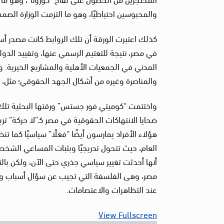
والمحبوسين احتياطيًا، وهو ما التزمت الوزارة الص
كذلك اعتبرت الورقة أن تلك الروابط كانت مصدر أ
في مصر، نتيجة للتعتيم الرسمي عنها، وتقييد الد
المدني في الجمعيات الأهلية والمشاريع الخيرية. 
والمناصرة وغيره من أشكال الجهد الحقوقي؛ مثل، 
واختتمت “كوميتي فور جستس” ورقتها البحثية تلك، 
ضحايا الانتهاكات الحقوقية في مصر كـ”لا حركة” تربط
هؤلاء الأفراد يمارسون أيضًا “فعلًا” سياسيًا كما تن
العام، حيث تتحول تدريجيًا وبثبات المساعي الشخص
أنها أحدثت تغيير سياسي جذري حتى الآن، ولكن بال
مصر، وهى الفلسفة التي تجيب عن سؤال أسباب وآل
عند التظاهرات والاعتصامات.
View Fullscreen