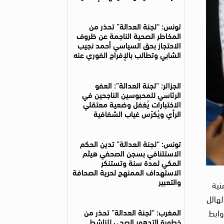
تونس: “لجنة العدالة” تحذر من
المخاطر الصحية الناجمة عن ظروف
الاحتجاز بحق السياسي أحمد نجيب
الشابي وتطالب بالإفراج الفوري عنه
الجزائر: “لجنة العدالة”: العفو
الرئاسي للمحبوسين الناجحين في
الاختبارات يُغفل وضعية معتقلي
الرأي ويُكرّس غياب الشفافية
تونس: “لجنة العدالة” تدين الحكم
الاستئنافي بسجن الصحفي هيثم
المكي لمدة سنة وتستنكر
الاستهداف الممنهج لحرية الصحافة
والتعبير
 للملاحقة الأمنية
لهائل
المغرب: “لجنة العدالة” تحذر من
وابط
خطورة التدهور الصحي للناشط