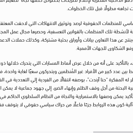
مت تجاهه مطولًا قبل تلك الخطوات.
ساسي للمنظمات الحقوقية لرصد وتوثيق الانتهاكات التي لاحقت المعتقل
ولة لأنشطة تلك المنظمات بالقوانين التعسفية، وحصرها مجال عمل المج
وينتج عن هذا التعاون بيانات وأوراق بحثية مشتركة، وكذلك حملات الدعم
رفع الشكاوى للجهات الأممية.
بالتأكيد على أنه من خلال عرض أنماط المسارات التي يتحرك خلالها ذو
 بين عدد كبير من الأفراد غير المُنظمين ويتحركون سعيًا لغاية واحدة، ف
ظر له المفكرة “حنا آرندت”، بوصفه انتقالًا من الفردية إلي التعددية في ال
ية البحتة من أجل وقف الظلم وإنهاء الضرر، إلي جهود جماعية لا يمكن ا
تأكيد يمكن وصفها بالاستمرارية والنجاة من النظام السلطوي الحاكم في
ية كون هذه الروابط جزءًا فاعلًا من حراك سياسي حقوقي لا يتوقف ف