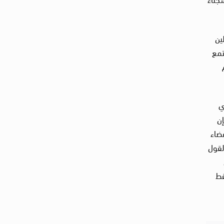
ين
تمع
ي
إن
فضاء
لقول
قط