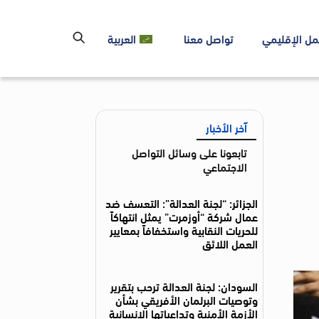
مل الإقليمي
تواصل معنا
العربية
آخر الأخبار
تابعونا على وسائل التواصل
الاجتماعي
الجزائر: “لجنة العدالة”: التعسف ضد
عمال شركة “أوزمرت” يمثل انتهاكاً
للحريات النقابية واستخفافاً بمعايير
العمل اللائق
السودان: لجنة العدالة ترحب بتقرير
وتوصيات البرلمان الأفريقي بشأن
الأزمة الأمنية وتداعياتها الإنسانية