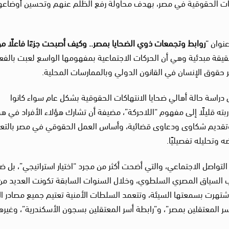
اكات الحقوقية في مصر، بهدف محاولة رفع الظلم عنهم وتحسين أوضاع
نوان “
روابط وتجمعات ذوي الضحايا بمصر.. وكيف أصبحت جزءًا فاعلًا م
قيقة مبدئية وهي أن الحركات الاجتماعية بمفهومها الواسع لعبت بالفع
ر حقوق الإنسان في القانون الدولي وبالممارسات المحلية.
راسة حالة أهالي ضحايا الانتهاكات الحقوقية بشكل عام سواء كانوا
بته قليلًا إلى مفهوم “اللاحركة”، مضيفة أن تشارك هؤلاء الأفراد في ه
وتقديم شكاوى ودعاوى قضائية، وأساس العمل الحقوقي في مصر بالتع
وتحليله تفصيليًا.
تواصل الاجتماعي، والتي أضحت أكثر من مجرد “اختيار استراتيجي”، بل ض
 السياق المصري السلطوي، وخلال السنوات السابقة تكونت العديد من
اشتهرت بسمعتها السيئة، وتتعمد السلطات الأمنية تعتيم جميع مصادر الأ
سر المعتقلين بمصر”، و”رابطة أسر المعتقلين بسجون الأسكندرية”، وغيرها